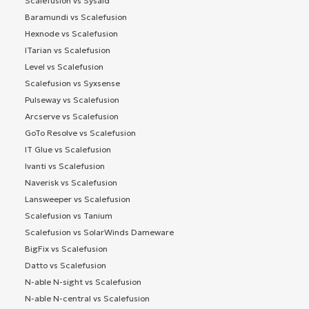
Scalefusion vs Sysaid
Baramundi vs Scalefusion
Hexnode vs Scalefusion
ITarian vs Scalefusion
Level vs Scalefusion
Scalefusion vs Syxsense
Pulseway vs Scalefusion
Arcserve vs Scalefusion
GoTo Resolve vs Scalefusion
IT Glue vs Scalefusion
Ivanti vs Scalefusion
Naverisk vs Scalefusion
Lansweeper vs Scalefusion
Scalefusion vs Tanium
Scalefusion vs SolarWinds Dameware
BigFix vs Scalefusion
Datto vs Scalefusion
N-able N-sight vs Scalefusion
N-able N-central vs Scalefusion