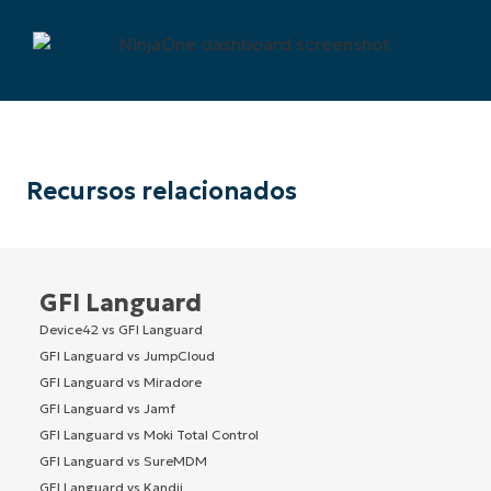
Recursos relacionados
GFI Languard
Device42 vs GFI Languard
GFI Languard vs JumpCloud
GFI Languard vs Miradore
GFI Languard vs Jamf
GFI Languard vs Moki Total Control
GFI Languard vs SureMDM
GFI Languard vs Kandji