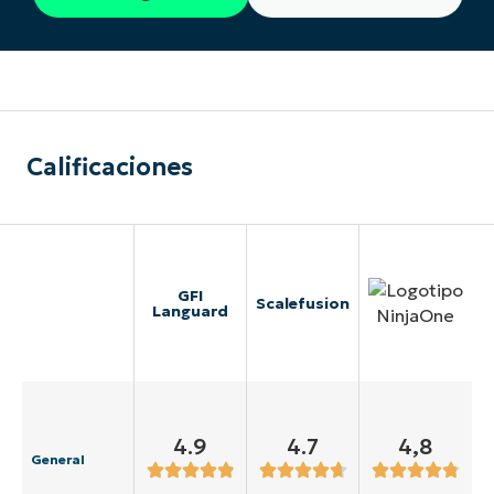
Calificaciones
GFI
Scalefusion
Languard
4.9
4.7
4,8
General