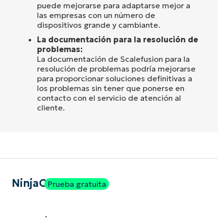
puede mejorarse para adaptarse mejor a
las empresas con un número de
dispositivos grande y cambiante.
La documentación para la resolución de
problemas:
La documentación de Scalefusion para la
resolución de problemas podría mejorarse
para proporcionar soluciones definitivas a
los problemas sin tener que ponerse en
contacto con el servicio de atención al
cliente.
NinjaOne
Prueba gratuita