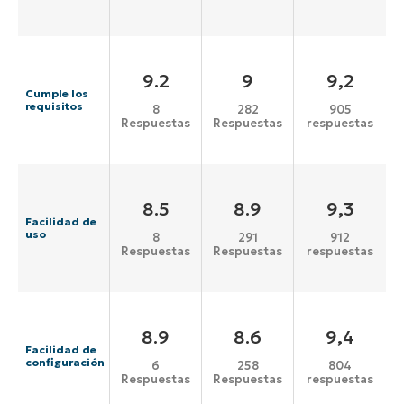
9.2
9
9,2
Cumple los
requisitos
8
282
905
Respuestas
Respuestas
respuestas
8.5
8.9
9,3
Facilidad de
uso
8
291
912
Respuestas
Respuestas
respuestas
8.9
8.6
9,4
Facilidad de
configuración
6
258
804
Respuestas
Respuestas
respuestas