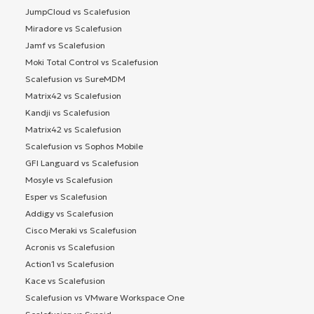
JumpCloud vs Scalefusion
Miradore vs Scalefusion
Jamf vs Scalefusion
Moki Total Control vs Scalefusion
Scalefusion vs SureMDM
Matrix42 vs Scalefusion
Kandji vs Scalefusion
Matrix42 vs Scalefusion
Scalefusion vs Sophos Mobile
GFI Languard vs Scalefusion
Mosyle vs Scalefusion
Esper vs Scalefusion
Addigy vs Scalefusion
Cisco Meraki vs Scalefusion
Acronis vs Scalefusion
Action1 vs Scalefusion
Kace vs Scalefusion
Scalefusion vs VMware Workspace One