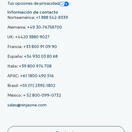
Tus opciones de privacidad
Información de contacto
Norteamérica:
+1 888 542-8339
Alemania:
+49 30-76758700
UK: +44
20 3880 9027
Francia:
+33 800 91 09 90
España:
+34 930 03 80 68
Italia:
+39 800 974 708
APAC:
+61 1800 490 516
Brasil:
+55 (11) 2395-1802
México:
+ 52 800-099-0732
sales@ninjaone.com