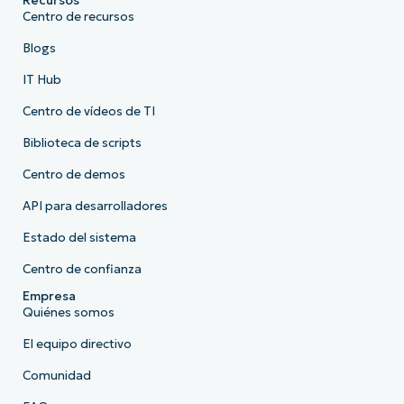
Recursos
Centro de recursos
Blogs
IT Hub
Centro de vídeos de TI
Biblioteca de scripts
Centro de demos
API para desarrolladores
Estado del sistema
Centro de confianza
Empresa
Quiénes somos
El equipo directivo
Comunidad