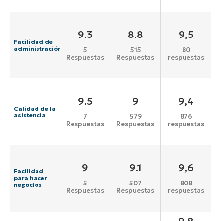
9.3
8.8
9,5
Facilidad de
administración
5
515
80
Respuestas
Respuestas
respuestas
9.5
9
9,4
Calidad de la
asistencia
7
579
876
Respuestas
Respuestas
respuestas
9
9.1
9,6
Facilidad
para hacer
5
507
808
negocios
Respuestas
Respuestas
respuestas
9,8