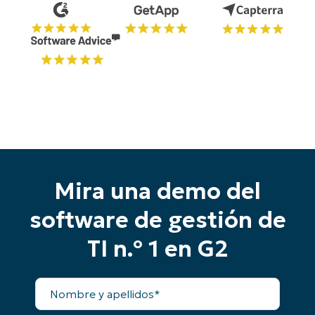
País
Company
name*
Mira una demo del
software de gestión de
TI n.º 1 en G2
Nombre
y
apellidos