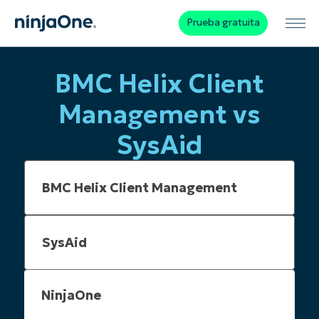
Prueba gratuita
BMC Helix Client
Management vs
SysAid
NinjaOne