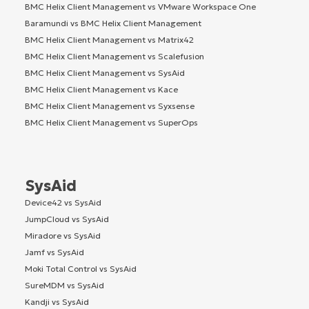
BMC Helix Client Management vs VMware Workspace One
Baramundi vs BMC Helix Client Management
BMC Helix Client Management vs Matrix42
BMC Helix Client Management vs Scalefusion
BMC Helix Client Management vs SysAid
BMC Helix Client Management vs Kace
BMC Helix Client Management vs Syxsense
BMC Helix Client Management vs SuperOps
SysAid
Device42 vs SysAid
JumpCloud vs SysAid
Miradore vs SysAid
Jamf vs SysAid
Moki Total Control vs SysAid
SureMDM vs SysAid
Kandji vs SysAid