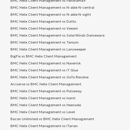
BMC Helix Client Management vs Panorama9
BMC Helix Client Management vs N-able N-central
BMC Helix Client Management vs N-able N-sight
BMC Helix Client Management vs Datto
BMC Helix Client Management vs Veeam
BMC Helix Client Management vs SolarWinds Dameware
BMC Helix Client Management vs Tanium
BMC Helix Client Management vs Lansweeper
BigFix vs BMC Helix Client Management
BMC Helix Client Management vs Naverisk
BMC Helix Client Management vs IT Glue
BMC Helix Client Management vs GoTo Resolve
Arcserve vs BMC Helix Client Management
BMC Helix Client Management vs Pulseway
BMC Helix Client Management vs Ivanti
BMC Helix Client Management vs Hexnode
BMC Helix Client Management vs Level
Bacon Unlimited vs BMC Helix Client Management
BMC Helix Client Management vs ITarian