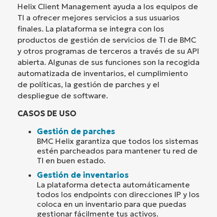
Helix Client Management ayuda a los equipos de
TI a ofrecer mejores servicios a sus usuarios
finales. La plataforma se integra con los
productos de gestión de servicios de TI de BMC
y otros programas de terceros a través de su API
abierta. Algunas de sus funciones son la recogida
automatizada de inventarios, el cumplimiento
de políticas, la gestión de parches y el
despliegue de software.
CASOS DE USO
Gestión de parches
BMC Helix garantiza que todos los sistemas
estén parcheados para mantener tu red de
TI en buen estado.
Gestión de inventarios
La plataforma detecta automáticamente
todos los endpoints con direcciones IP y los
coloca en un inventario para que puedas
gestionar fácilmente tus activos.