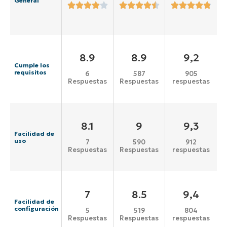
General
8.9
8.9
9,2
Cumple los
requisitos
6
587
905
Respuestas
Respuestas
respuestas
8.1
9
9,3
Facilidad de
uso
7
590
912
Respuestas
Respuestas
respuestas
7
8.5
9,4
Facilidad de
configuración
5
519
804
Respuestas
Respuestas
respuestas