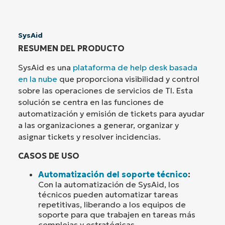
SysAid
RESUMEN DEL PRODUCTO
SysAid es una
plataforma de help desk basada
en la nube
que proporciona visibilidad y control
sobre las operaciones de servicios de TI. Esta
solución se centra en las funciones de
automatización y emisión de tickets para ayudar
a las organizaciones a generar, organizar y
asignar tickets y resolver incidencias.
CASOS DE USO
Automatización del soporte técnico
:
Con la automatización de SysAid, los
técnicos pueden automatizar tareas
repetitivas, liberando a los equipos de
soporte para que trabajen en tareas más
complejas y estratégicas.