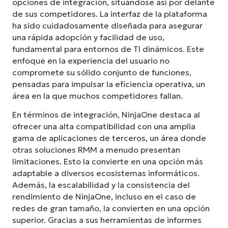
opciones de integración, situándose así por delante
de sus competidores. La interfaz de la plataforma
ha sido cuidadosamente diseñada para asegurar
una rápida adopción y facilidad de uso,
fundamental para entornos de TI dinámicos. Este
enfoque en la experiencia del usuario no
compromete su sólido conjunto de funciones,
pensadas para impulsar la eficiencia operativa, un
área en la que muchos competidores fallan.
En términos de integración, NinjaOne destaca al
ofrecer una alta compatibilidad con una amplia
gama de aplicaciones de terceros, un área donde
otras soluciones RMM a menudo presentan
limitaciones. Esto la convierte en una opción más
adaptable a diversos ecosistemas informáticos.
Además, la escalabilidad y la consistencia del
rendimiento de NinjaOne, incluso en el caso de
redes de gran tamaño, la convierten en una opción
superior. Gracias a sus herramientas de informes