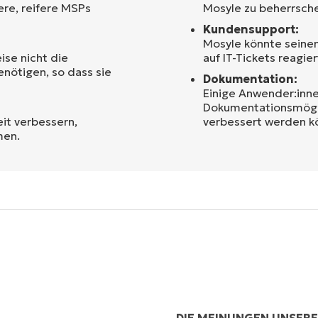
ere, reifere MSPs
Mosyle zu beherrsch
Kundensupport:
Mosyle könnte seinen
ise nicht die
auf IT-Tickets reagier
nötigen, so dass sie
Dokumentation:
Einige Anwender:inne
Dokumentationsmögli
eit verbessern,
verbessert werden k
men.