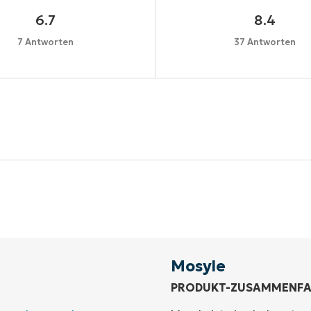
6.7
8.4
7 Antworten
37 Antworten
Starten Sie Ihre 14-tägige Testversion
e Kreditkarte erforderlich, voller Zugriff auf alle Funkt
First
and
last
name*
Business
email*
Mosyle
PRODUKT-ZUSAMMENF
Phone
number*