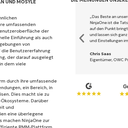
DIE MEINUNGEN UNSER
AN UND MOSYLE
und kombiniert ein schnelles
„Das Beste an unse
hnlichen
m Backend. Es muss nicht erst
NinjaOne ist die Ta
ihre umfassenden
tet auf eine komplexe
auf den Punkt bring
Benutzeroberfläche der
 beschrieben, einfach zu
und lassen sich ganz
nelle Einführung als auch
cht zu bedienen.
und Einstellungen im
mgebungen von
 die Benutzererfahrung
Chris Saas
ng, der darauf ausgelegt
Eigentümer, OWC Pro
 in dem viele
form durch ihre umfassende
endungen, ein Bereich, in
en. Dies macht sie zu
IT-Ökosysteme. Darüber
eit und
ien eine überlegene
ols machen NinjaOne zur
 effiziente RMM-Plattform