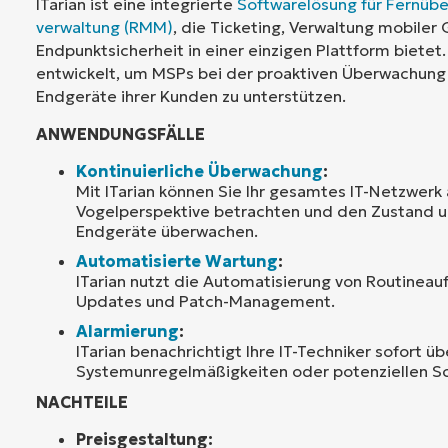
ITarian ist eine integrierte
Softwarelösung für Fernüb
verwaltung (RMM)
, die Ticketing, Verwaltung mobiler
Endpunktsicherheit in einer einzigen Plattform biete
entwickelt, um MSPs bei der proaktiven Überwachung
Endgeräte ihrer Kunden zu unterstützen.
ANWENDUNGSFÄLLE
Kontinuierliche Überwachung
:
Mit ITarian können Sie Ihr gesamtes IT-Netzwerk
Vogelperspektive betrachten und den Zustand u
Endgeräte überwachen.
Automatisierte Wartung
:
ITarian nutzt die Automatisierung von Routineau
Updates und Patch-Management.
Alarmierung
:
ITarian benachrichtigt Ihre IT-Techniker sofort üb
Systemunregelmäßigkeiten oder potenziellen Sc
NACHTEILE
Preisgestaltung: