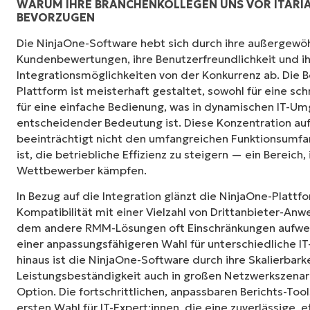
WARUM IHRE BRANCHENKOLLEGEN UNS VOR ITARI
BEVORZUGEN
NinjaOne ist unglaublich leicht zu bedienen 
Die NinjaOne-Software hebt sich durch ihre außergewö
Interface mit leistungsstarken Funktionen i
Kundenbewertungen, ihre Benutzerfreundlichkeit und 
kompliziert eingerichtet werden und verzich
Integrationsmöglichkeiten von der Konkurrenz ab. Die 
Steuerung. Alle Optionen und Tools sind klar
Plattform ist meisterhaft gestaltet, sowohl für eine sch
verstehen und die Benutzeroberfläche ist lei
für eine einfache Bedienung, was in dynamischen IT-U
entscheidender Bedeutung ist. Diese Konzentration auf
Ryan Reiffenberger
beeinträchtigt nicht den umfangreichen Funktionsumfa
Reiffenberger.NET Technology Solutions
ist, die betriebliche Effizienz zu steigern — ein Bereich,
Wettbewerber kämpfen.
In Bezug auf die Integration glänzt die NinjaOne-Platt
Kompatibilität mit einer Vielzahl von Drittanbieter-Anw
dem andere RMM-Lösungen oft Einschränkungen aufweis
einer anpassungsfähigeren Wahl für unterschiedliche 
hinaus ist die NinjaOne-Software durch ihre Skalierbark
Leistungsbeständigkeit auch in großen Netzwerkszenar
Option. Die fortschrittlichen, anpassbaren Berichts-To
ersten Wahl für IT-Expert:innen, die eine zuverlässige,