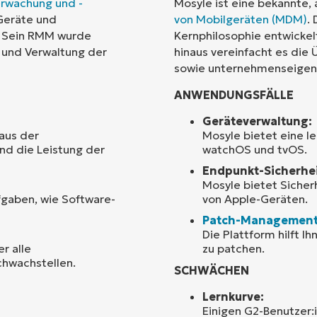
erwachung und -
Mosyle ist eine bekannte,
 Geräte und
von Mobilgeräten (MDM)
.
Land
t. Sein RMM wurde
Kernphilosophie entwickel
 und Verwaltung der
hinaus vereinfacht es die
sowie unternehmenseigene
Company
name*
ANWENDUNGSFÄLLE
Geräteverwaltung:
 aus der
Mosyle bietet eine l
nd die Leistung der
watchOS und tvOS.
Endpunkt-Sicherhei
Mosyle bietet Sicher
fgaben, wie Software-
von Apple-Geräten.
Patch-Managemen
Die Plattform hilft I
er alle
zu patchen.
hwachstellen.
SCHWÄCHEN
Lernkurve:
Einigen G2-Benutzer: