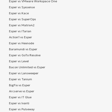
Esper vs VMware Workspace One
Esper vs Syxsense
Esper vs Kace
Esper vs SuperOps
Esper vs Matrix42
Esper vs ITarian
Action1 vs Esper
Esper vs Hexnode
Baramundi vs Esper
Esper vs GoTo Resolve
Esper vs Level
Bacon Unlimited vs Esper
Esper vs Lansweeper
Esper vs Tanium
BigFix vs Esper
Arcserve vs Esper
Esper vs IT Glue
Esper vs Ivanti
Esper vs Pulseway