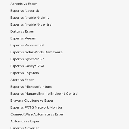
Acronis vs Esper
Esper vs Naverisk
Esper vs N-able N-sight
Esper vs N-able N-central
Datto vs Esper
Esper vs Veeam
Esper vs Panorama9
Esper vs SolarWinds Dameware
Esper vs SyncroMSP
Esper vs Kaseya VSA
Esper vs LogMeIn
Atera vs Esper
Esper vs Microsoft Intune
Esper vs ManageEngine Endpoint Central
Bravura Optitune vs Esper
Esper vs PRTG Network Monitor
ConnectWise Automate vs Esper
Automox vs Esper
Esper vs Goverlan