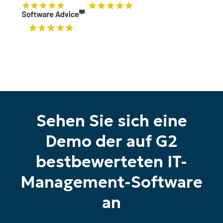
Sehen Sie sich eine
Starten Sie Ihre 14-tägige
Demo der auf G2
Testversion
bestbewerteten IT-
Keine Kreditkarte erforderlich, voller Zugriff auf
alle Funktionen
Management-Software
First
and
last
an
name*
Business
email*