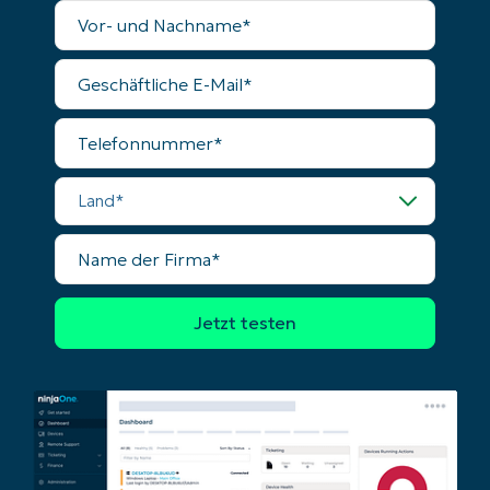
Vollständiger
Name
Phone
number*
Geschäftliche
E-
Mail
Land
Telefonnummer
Company
Land
name*
Name
der
Firma