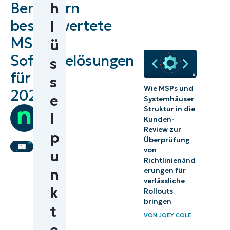
Benutzern
h
Guide
bestbewertete
l
behandelt
MSP-
ü
MSP
Softwarelösungen
s
Produktbewertungen
für
s
Beste
Wie MSPs und
2026
e
Systemhäuser
RMM-
Struktur in die
von
l
Software
Kunden-
Team
Review zur
Ninja
p
Beste
Überprüfung
von
u
PSA-
Richtlinienänd
Software
n
erungen für
verlässliche
k
Rollouts
Beste
bringen
t
Kombination
VON
JOEY COLE
von RMM-