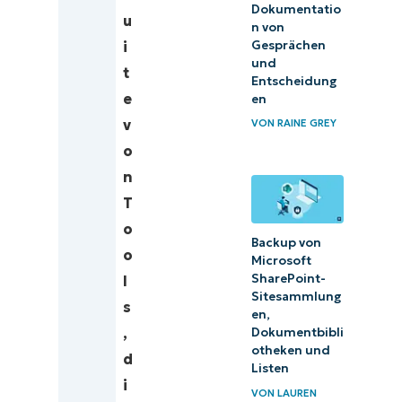
Dokumentatio
Software
u
n von
Gesprächen
i
Beste
und
t
Entscheidung
Netzwerküberwachungs-
e
en
Software
v
VON
RAINE GREY
o
Beste
n
Dokumentationssoftware
T
Beste Software für
o
Backup von
Angebotserstellung
o
Microsoft
und
SharePoint-
l
Sitesammlung
Rechnungsstellung
s
en,
/ Buchhaltung
,
Dokumentbibli
otheken und
d
Open-
Listen
i
Source/Free
VON
LAUREN