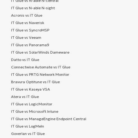
IT Glue vs N-able N-central
IT Glue vs N-able N-sight
Acronis vs IT Glue
IT Glue vs Naverisk
IT Glue vs SyncroMSP
IT Glue vs Veeam
IT Glue vs Panorama9
IT Glue vs SolarWinds Dameware
Datto vs IT Glue
Connectwise Automate vs IT Glue
IT Glue vs PRTG Network Monitor
Bravura Optitune vs IT Glue
IT Glue vs Kaseya VSA
Atera vs IT Glue
IT Glue vs LogicMonitor
IT Glue vs Microsoft Intune
IT Glue vs ManageEngine Endpoint Central
IT Glue vs LogMeIn
Goverlan vs IT Glue