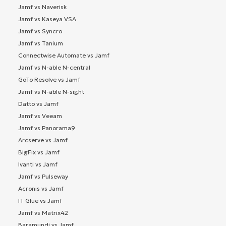
Jamf vs Naverisk
Jamf vs Kaseya VSA
Jamf vs Syncro
Jamf vs Tanium
Connectwise Automate vs Jamf
Jamf vs N-able N-central
GoTo Resolve vs Jamf
Jamf vs N-able N-sight
Datto vs Jamf
Jamf vs Veeam
Jamf vs Panorama9
Arcserve vs Jamf
BigFix vs Jamf
Ivanti vs Jamf
Jamf vs Pulseway
Acronis vs Jamf
IT Glue vs Jamf
Jamf vs Matrix42
Baramundi vs Jamf