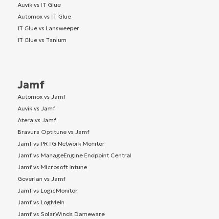
Auvik vs IT Glue
Automox vs IT Glue
IT Glue vs Lansweeper
IT Glue vs Tanium
Jamf
Automox vs Jamf
Auvik vs Jamf
Atera vs Jamf
Bravura Optitune vs Jamf
Jamf vs PRTG Network Monitor
Jamf vs ManageEngine Endpoint Central
Jamf vs Microsoft Intune
Goverlan vs Jamf
Jamf vs LogicMonitor
Jamf vs LogMeIn
Jamf vs SolarWinds Dameware