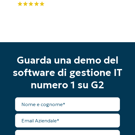
Guarda una demo del
software di gestione IT
Inizia la tua prova di 14 giorni
Nessuna carta di credito richiesta, accesso
numero 1 su G2
completo a tutte le funzionalità
First
and
Nome
last
completo
name*
Business
email*
Email
Aziendale
Phone
Numero
number*