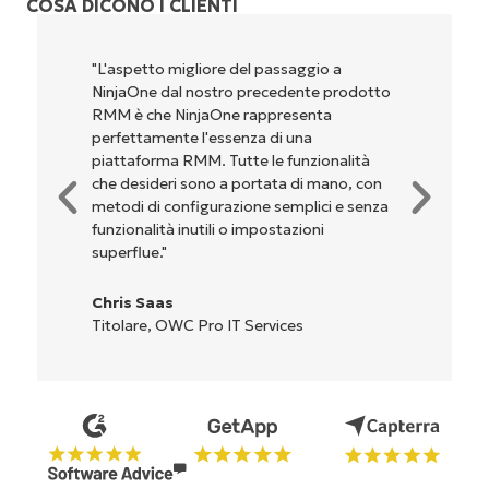
COSA DICONO I CLIENTI
spetto migliore del passaggio a
"NinjaOne è in
aOne dal nostro precedente prodotto
perché unisce 
è che NinjaOne rappresenta
potenti funzi
ettamente l'essenza di una
configurazion
taforma RMM. Tutte le funzionalità
dell'interfacc
desideri sono a portata di mano, con
complicate. Tu
di di configurazione semplici e senza
sono indicati 
onalità inutili o impostazioni
l'interfaccia 
rflue."
Ryan Reiffe
s Saas
Reiffenberge
lare, OWC Pro IT Services