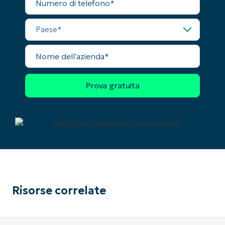
di
telefono
Paese
Paese
Nome
Company
dell'azienda
name*
Risorse correlate