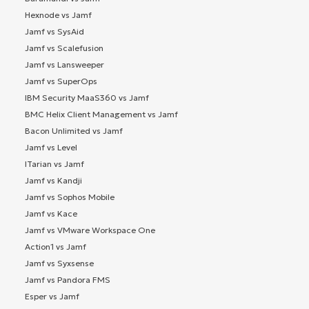
Hexnode vs Jamf
Jamf vs SysAid
Jamf vs Scalefusion
Jamf vs Lansweeper
Jamf vs SuperOps
IBM Security MaaS360 vs Jamf
BMC Helix Client Management vs Jamf
Bacon Unlimited vs Jamf
Jamf vs Level
ITarian vs Jamf
Jamf vs Kandji
Jamf vs Sophos Mobile
Jamf vs Kace
Jamf vs VMware Workspace One
Action1 vs Jamf
Jamf vs Syxsense
Jamf vs Pandora FMS
Esper vs Jamf