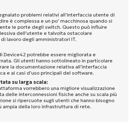
gnalato problemi relativi all’interfaccia utente di
 dire è complessa e un po’ macchinosa quando si
te le porte degli switch. Questo può influire
essiva dell’utente e talvolta ostacolare
o di lavoro degli amministratori IT.
i Device42 potrebbe essere migliorata e
ata. Gli utenti hanno sottolineato in particolare
orare la documentazione relativa all’interfaccia
ica e ai casi d’uso principali del software.
tata su larga scala:
iattaforma vorrebbero una migliore visualizzazione
a delle interconnessioni fisiche anche su scala più
ione si ripercuote sugli utenti che hanno bisogno
 ampia della loro infrastruttura di rete.