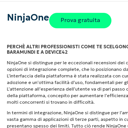
NinjaOne
Prova gratuita
PERCHÈ ALTRI PROFESSIONISTI COME TE SCELGONO
BARAMUNDI E A DEVICE42
"NinjaOne è incredibilmente facile da usare, 
NinjaOne si distingue per le eccezionali recensioni dei cli
fluida a potenti funzionalità di back-end. La
opzioni di integrazione complete, che lo posizionano da
dell'interfaccia non sono affatto complicate. 
L’interfaccia della piattaforma è stata realizzata con cu
sono indicati chiaramente e sono intuitivi, e l
adozione e un’ottima facilità d’uso, fondamentali per gl
usare."
L’attenzione all’esperienza dell’utente va di pari passo c
della piattaforma, concepito per aumentare l’efficienza 
Ryan Reiffenberger
molti concorrenti si trovano in difficoltà.
Reiffenberger.NET Technology Solutions
In termini di integrazione, NinjaOne si distingue per l’
vasta gamma di applicazioni di terze parti, aspetto in c
presentano spesso dei limiti. Tutto ciò rende NinjaOne 