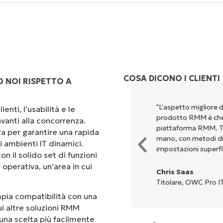
COSA DICONO I CLIENTI
 NOI RISPETTO A
perché unisce un’interfaccia
"L'aspetto migliore 
enti, l’usabilità e le
 configurazione e la gestione
prodotto RMM è che 
vanti alla concorrenza.
Tutte le opzioni e gli strumenti
piattaforma RMM. Tut
ra per garantire una rapida
'interfaccia è davvero facile da
mano, con metodi di c
i ambienti IT dinamici.
impostazioni superfl
on il solido set di funzioni
operativa, un’area in cui
Chris Saas
Titolare, OWC Pro IT
ampia compatibilità con una
ui altre soluzioni RMM
una scelta più facilmente