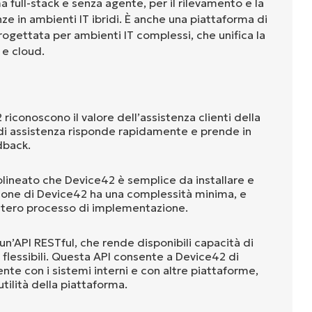
 full-stack e senza agente, per il rilevamento e la
 in ambienti IT ibridi. È anche una piattaforma di
rogettata per ambienti IT complessi, che unifica la
r e cloud.
 riconoscono il valore dell’assistenza clienti della
 di assistenza risponde rapidamente e prende in
dback.
olineato che Device42 è semplice da installare e
lazione di Device42 ha una complessità minima, e
intero processo di implementazione.
n’API RESTful, che rende disponibili capacità di
flessibili. Questa API consente a Device42 di
nte con i sistemi interni e con altre piattaforme,
tilità della piattaforma.