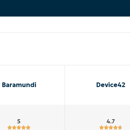
UARDA UNA DEMO
UARDA UNA DEMO
 UNA DEMO
UARDA UNA DEMO
ROADMAP DEI PRODOTTI
Baramundi
Device42
5
4.7