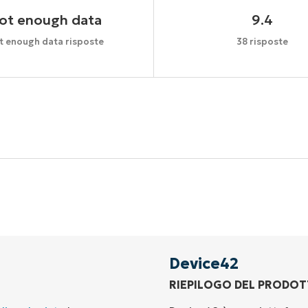
ot enough data
9.4
t enough data risposte
38 risposte
Inizia la tua prova di 14 giorni
arta di credito richiesta, accesso completo a tutte le fu
First
and
last
name*
Business
email*
Device42
RIEPILOGO DEL PRODO
Phone
number*