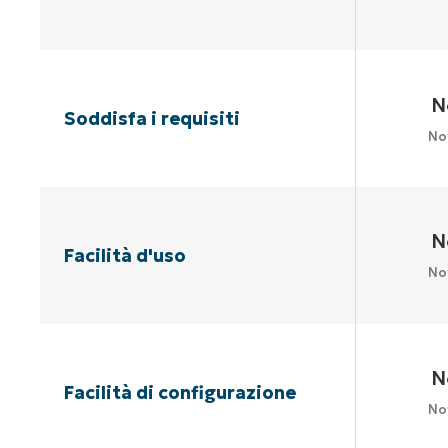
N
Soddisfa i requisiti
No
N
Facilità d'uso
No
N
Facilità di configurazione
No