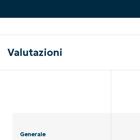
CONTATTO COMMERCIALE
G
CONTATTO COMMERCIALE
G
CONTATTO COMMERCIALE
CONTATTO COMMERCIALE
GUARDA
G
PIATTAFORMA
Valutazioni
Generale