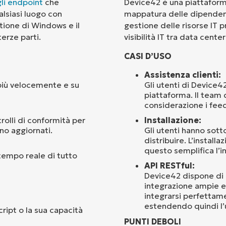
gli endpoint
che
Device42 è una piattaforma
alsiasi luogo con
mappatura delle dipendenze
Paese
tione di Windows e il
gestione delle risorse IT p
erze parti.
visibilità IT tra data cente
Company
CASI D’USO
name*
Assistenza clienti:
 più velocemente e su
Gli utenti di Device42
piattaforma. Il team
considerazione i fee
olli di conformità per
Installazione:
ano aggiornati.
Gli utenti hanno sott
distribuire. L’instal
questo semplifica l’
tempo reale di tutto
API RESTful:
Device42 dispone di u
integrazione ampie e 
integrarsi perfettame
estendendo quindi l’u
cript o la sua capacità
PUNTI DEBOLI