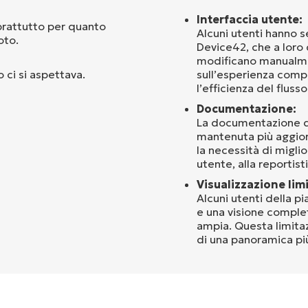
Interfaccia utente:
prattutto per quanto
Alcuni utenti hanno se
oto.
Device42, che a loro
modificano manualmen
 ci si aspettava.
sull’esperienza compl
l’efficienza del fluss
Documentazione:
La documentazione d
mantenuta più aggiorn
la necessità di migli
utente, alla reportist
Visualizzazione limi
Alcuni utenti della p
e una visione complet
ampia. Questa limitaz
di una panoramica più