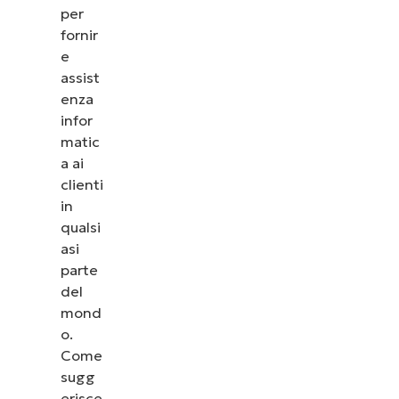
per
fornir
e
assist
enza
infor
matic
a ai
clienti
in
qualsi
asi
parte
del
mond
o.
Come
sugg
erisce