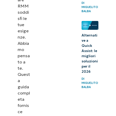
DI
RMM
MIGUELITO
BALBA
soddi
sfi le
tue
esige
Alternati
nze.
ve a
Abbia
Quick
mo
Assist: le
pensa
migliori
soluzioni
to a
per il
te.
2026
Quest
DI
a
MIGUELITO
guida
BALBA
compl
eta
fornis
ce