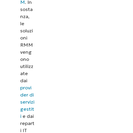
M
. In
sosta
nza,
le
soluzi
oni
RMM
veng
ono
utilizz
ate
dai
provi
der di
servizi
gestit
i
e dai
repart
i IT