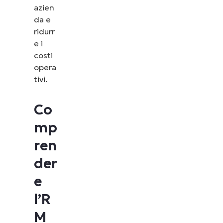
azien
da e
ridurr
e i
costi
opera
tivi.
Co
mp
ren
der
e
l’R
M