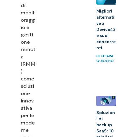
e scelta
di
Migliori
delle
monit
alternati
oragg
alternative
ve a
io e
a ITarian
Device42
gesti
e suoi
one
concorre
nti
remot
a
DI
CHIARA
QUIOCHO
(RMM
)
come
soluzi
one
innov
ativa
Soluzion
per le
i di
mode
backup
rne
SaaS: 10