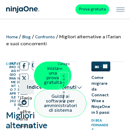
Prova gratuita
/
/
/
Migliori alternative a ITarian
Home
Blog
Confronto
e suoi concorrenti
ULT
1
CONFRONTO
Catego
/
/
IMO
0
Inizia
rie:
AG
M
una
GIO
I
C
prova
Come
RNA
N
o
gratuita
ME
DI
n
migrare
f
NT
L
Indice dei contenuti
da
r
O
7
E
o
APR
T
Connect
Guida ai
n
ITaria
ILE
T
t
Riepilogo
software per
Wise a
202
U
o
n
amministratori
5
R
NinjaOne
A
di sistema
offre
Comprendere
in 5 passi
Migliori
una
l’RMM
DI
BEA
alternative
piatta
FERNANDE
Z