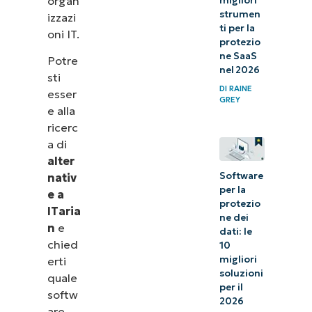
organ
migliori
strumen
izzazi
ti per la
oni IT.
protezio
ne SaaS
Potre
nel 2026
sti
DI
RAINE
esser
GREY
e alla
ricerc
a di
alter
Software
nativ
per la
e a
protezio
ITaria
ne dei
n
e
dati: le
chied
10
migliori
erti
soluzioni
quale
per il
softw
2026
are