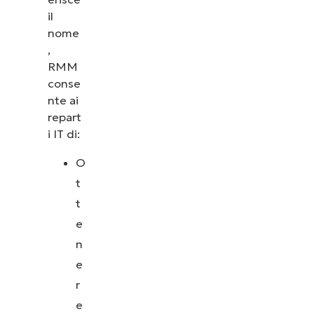
il
nome
,
RMM
conse
nte ai
repart
i IT di:
O
t
t
e
n
e
r
e