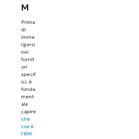
M
Prima
di
imme
rgersi
nei
fornit
ori
specif
ici, è
fonda
ment
ale
capire
che
cos’è
l’RM