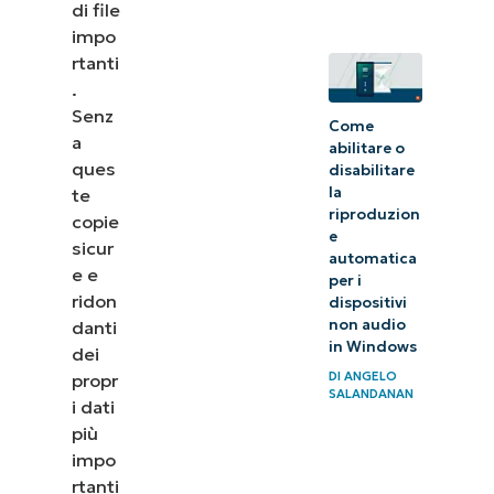
di file
impo
rtanti
.
Senz
Come
a
abilitare o
ques
disabilitare
la
te
riproduzion
copie
e
sicur
automatica
e e
per i
ridon
dispositivi
non audio
danti
in Windows
dei
DI
ANGELO
propr
SALANDANAN
i dati
più
impo
rtanti