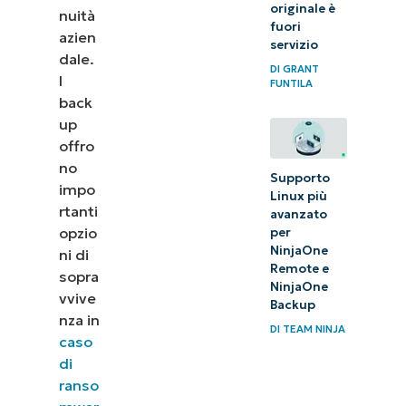
originale è
nuità
Caratteristiche
fuori
azien
delle soluzioni
servizio
dale.
DI
GRANT
di backup
I
FUNTILA
degli endpoint
back
up
Ho
offro
bisogno
no
Supporto
impo
di un
Linux più
rtanti
avanzato
backup
opzio
per
degli
NinjaOne
ni di
Remote e
endpoint?
sopra
NinjaOne
vvive
Backup
Conclusioni
nza in
DI
TEAM NINJA
caso
di
ranso