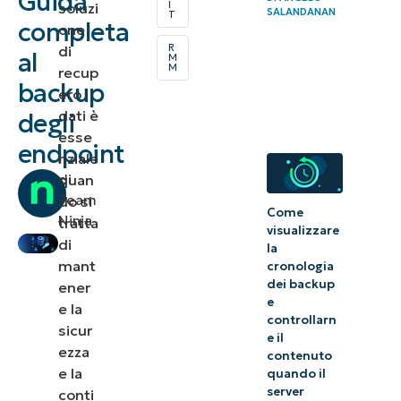
Guida
I
soluzi
SALANDANAN
T
endpoint?
completa
one
R
di
al
M
Backup degli
M
recup
backup
endpoint e
ero
dati è
degli
sincronizzazione
esse
nel cloud
endpoint
nziale
di
quan
Backup di
Team
do si
endpoint e
Come
Ninja
tratta
visualizzare
datacenter
di
la
mant
cronologia
Come
dei backup
ener
funziona il
e
e la
controllarn
backup
sicur
e il
ezza
degli
contenuto
e la
quando il
endpoint?
server
conti