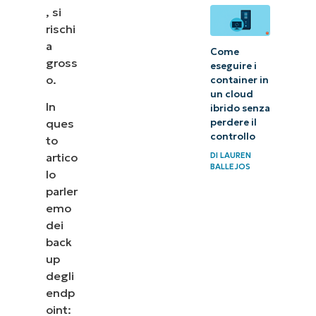
, si
rischi
a
Come
gross
eseguire i
o.
container in
un cloud
In
ibrido senza
perdere il
ques
controllo
to
DI
LAUREN
artico
BALLEJOS
lo
parler
emo
dei
back
up
degli
endp
oint: