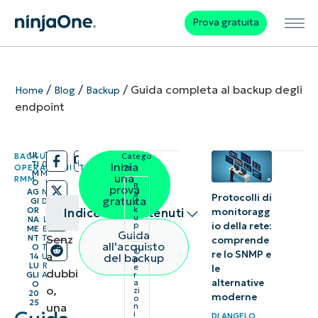
Prova gratuita
/
/
/
Guida completa al backup degli
Home
Blog
Backup
endpoint
UL
1
BACKUP
,
Catego
/
/
TI
0
Inizia
OPERAZIONI IT
,
rie:
M
M
una
RMM
O
I
B
prova
AG
N
a
Protocolli di
gratuita
GI
D
c
k
OR
I
Indice dei contenuti
monitoragg
u
NA
L
io della rete:
p
ME
E
Guida
Senz
NT
T
comprende
Riepilogo
all'acquisto
O
T
O
re lo SNMP e
a
del backup
14
U
p
LU
R
e
le
dubbi
Che cos’è
GLI
A
r
alternative
a
O
o,
zi
20
il backup
moderne
o
25
una
n
i
degli
DI
ANGELO