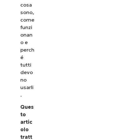
cosa
sono,
come
funzi
onan
o e
perch
é
tutti
devo
no
usarli
.
Ques
to
artic
olo
tratt