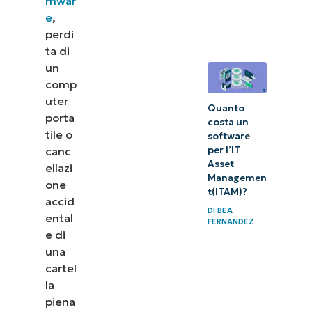
mwar
e
,
perdi
ta di
un
comp
uter
Quanto
porta
costa un
tile o
software
canc
per l’IT
Asset
ellazi
Managemen
one
t(ITAM)?
accid
DI
BEA
ental
FERNANDEZ
e di
una
cartel
la
piena