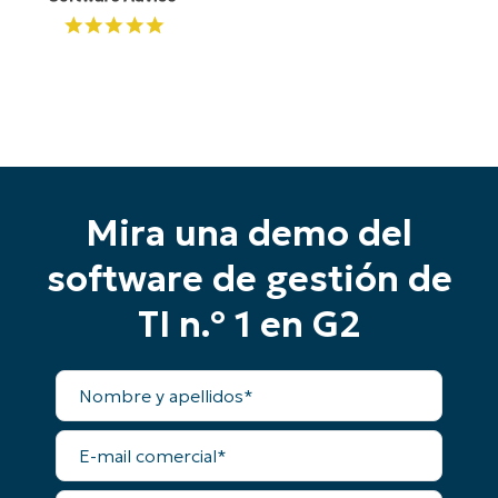
Mira una demo del
software de gestión de
Comienza tu prueba de 14 días
Sin necesidad de tarjeta de crédito, acceso
TI n.º 1 en G2
completo a todas las funciones.
First
and
Nombre
last
y
name*
apellidos
Business
E-
email*
mail
comercial
Phone
Número