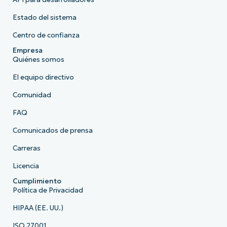
Estado del sistema
Centro de confianza
Empresa
Quiénes somos
El equipo directivo
Comunidad
FAQ
Comunicados de prensa
Carreras
Licencia
Cumplimiento
Política de Privacidad
HIPAA (EE. UU.)
ISO 27001