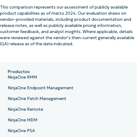
This comparison represents our assessment of publicly available
product capabilities as of marzo 2024. Our evaluation draws on
vendor-provided materials, including product documentation and
release notes, as well as publicly available pricing information,
customer feedback, and analyst insights. Where applicable, details
were reviewed against the vendor’s then-current generally available
(GA) release as of the date indicated.
Productos
NinjaOne RMM
NinjaOne Endpoint Management
NinjaOne Patch Management
NinjaOne Remote
NinjaOne MDM
NinjaOne PSA