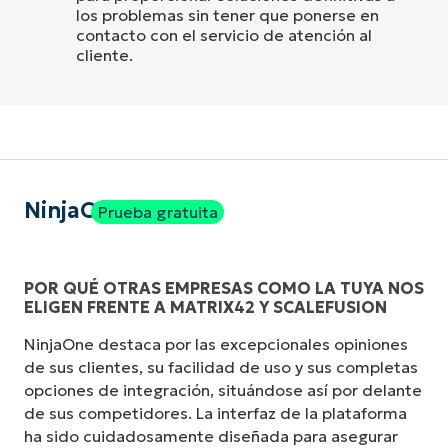
los problemas sin tener que ponerse en
contacto con el servicio de atención al
cliente.
NinjaOne
Prueba gratuita
POR QUÉ OTRAS EMPRESAS COMO LA TUYA NOS
ELIGEN FRENTE A MATRIX42 Y SCALEFUSION
NinjaOne destaca por las excepcionales opiniones
de sus clientes, su facilidad de uso y sus completas
opciones de integración, situándose así por delante
de sus competidores. La interfaz de la plataforma
ha sido cuidadosamente diseñada para asegurar