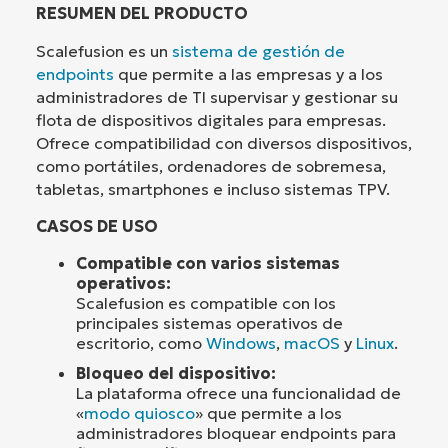
RESUMEN DEL PRODUCTO
Scalefusion es un
sistema de gestión de
endpoints
que permite a las empresas y a los
administradores de TI supervisar y gestionar su
flota de dispositivos digitales para empresas.
Ofrece compatibilidad con diversos dispositivos,
como portátiles, ordenadores de sobremesa,
tabletas, smartphones e incluso sistemas TPV.
CASOS DE USO
Compatible con varios sistemas
operativos:
Scalefusion es compatible con los
principales sistemas operativos de
escritorio, como
Windows
,
macOS
y
Linux
.
Bloqueo del dispositivo:
La plataforma ofrece una funcionalidad de
«
modo quiosco
» que permite a los
administradores bloquear endpoints para