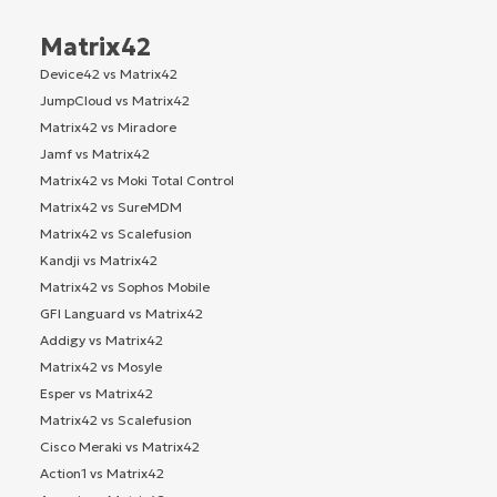
Matrix42
Device42 vs Matrix42
JumpCloud vs Matrix42
Matrix42 vs Miradore
Jamf vs Matrix42
Matrix42 vs Moki Total Control
Matrix42 vs SureMDM
Matrix42 vs Scalefusion
Kandji vs Matrix42
Matrix42 vs Sophos Mobile
GFI Languard vs Matrix42
Addigy vs Matrix42
Matrix42 vs Mosyle
Esper vs Matrix42
Matrix42 vs Scalefusion
Cisco Meraki vs Matrix42
Action1 vs Matrix42