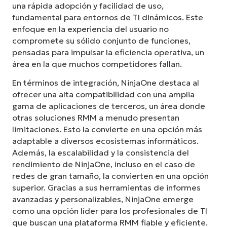
una rápida adopción y facilidad de uso,
fundamental para entornos de TI dinámicos. Este
enfoque en la experiencia del usuario no
compromete su sólido conjunto de funciones,
pensadas para impulsar la eficiencia operativa, un
área en la que muchos competidores fallan.
En términos de integración, NinjaOne destaca al
ofrecer una alta compatibilidad con una amplia
gama de aplicaciones de terceros, un área donde
otras soluciones RMM a menudo presentan
limitaciones. Esto la convierte en una opción más
adaptable a diversos ecosistemas informáticos.
Además, la escalabilidad y la consistencia del
rendimiento de NinjaOne, incluso en el caso de
redes de gran tamaño, la convierten en una opción
superior. Gracias a sus herramientas de informes
avanzadas y personalizables, NinjaOne emerge
como una opción líder para los profesionales de TI
que buscan una plataforma RMM fiable y eficiente.