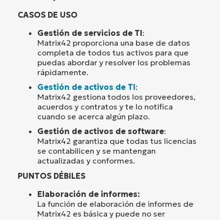
CASOS DE USO
Gestión de servicios de TI
:
Matrix42 proporciona una base de datos
completa de todos tus activos para que
puedas abordar y resolver los problemas
rápidamente.
Gestión de activos de TI
:
Matrix42 gestiona todos los proveedores,
acuerdos y contratos y te lo notifica
cuando se acerca algún plazo.
Gestión de activos de software
:
Matrix42 garantiza que todas tus licencias
se contabilicen y se mantengan
actualizadas y conformes.
PUNTOS DÉBILES
Elaboración de informes:
La función de elaboración de informes de
Matrix42 es básica y puede no ser