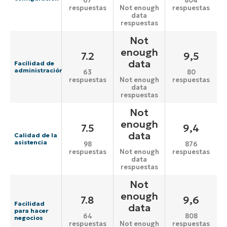
67
804
respuestas
respuestas
Not enough
data
respuestas
Not
enough
7.2
9,5
data
Facilidad de
administración
63
80
respuestas
respuestas
Not enough
data
respuestas
Not
enough
7.5
9,4
data
Calidad de la
asistencia
98
876
respuestas
respuestas
Not enough
data
respuestas
Not
enough
7.8
9,6
Facilidad
data
para hacer
64
808
negocios
respuestas
respuestas
Not enough