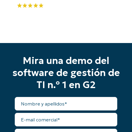
Mira una demo del
software de gestión de
TI n.º 1 en G2
Nombre
y
apellidos
E-
mail
comercial
Número