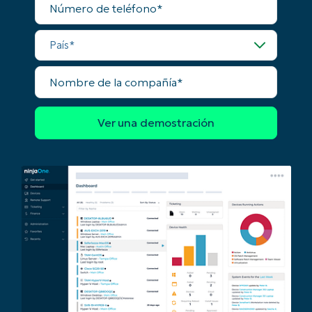
de
teléfono
País
Nombre
de
la
compañía