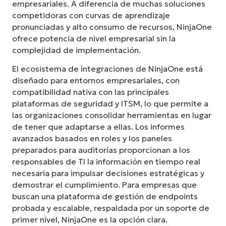
empresariales. A diferencia de muchas soluciones
competidoras con curvas de aprendizaje
pronunciadas y alto consumo de recursos, NinjaOne
ofrece potencia de nivel empresarial sin la
complejidad de implementación.
El ecosistema de integraciones de NinjaOne está
diseñado para entornos empresariales, con
compatibilidad nativa con las principales
plataformas de seguridad y ITSM, lo que permite a
las organizaciones consolidar herramientas en lugar
de tener que adaptarse a ellas. Los informes
avanzados basados en roles y los paneles
preparados para auditorías proporcionan a los
responsables de TI la información en tiempo real
necesaria para impulsar decisiones estratégicas y
demostrar el cumplimiento. Para empresas que
buscan una plataforma de gestión de endpoints
probada y escalable, respaldada por un soporte de
Comienza tu prueba de 14 días
primer nivel, NinjaOne es la opción clara.