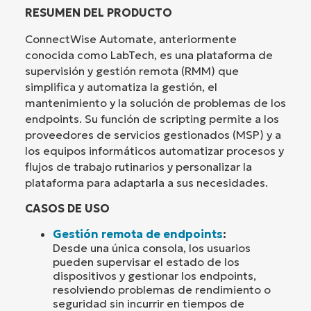
RESUMEN DEL PRODUCTO
ConnectWise Automate, anteriormente
conocida como LabTech, es una plataforma de
supervisión y gestión remota (RMM) que
simplifica y automatiza la gestión, el
mantenimiento y la solución de problemas de los
endpoints. Su función de scripting permite a los
proveedores de servicios gestionados (MSP) y a
los equipos informáticos automatizar procesos y
flujos de trabajo rutinarios y personalizar la
plataforma para adaptarla a sus necesidades.
CASOS DE USO
Gestión remota de endpoints
:
Desde una única consola, los usuarios
pueden supervisar el estado de los
dispositivos y gestionar los endpoints,
resolviendo problemas de rendimiento o
seguridad sin incurrir en tiempos de