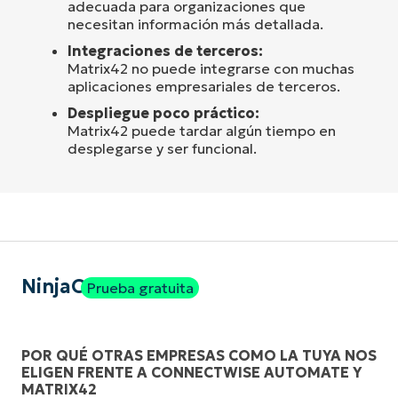
adecuada para organizaciones que
necesitan información más detallada.
Integraciones de terceros:
Matrix42 no puede integrarse con muchas
aplicaciones empresariales de terceros.
Despliegue poco práctico:
Matrix42 puede tardar algún tiempo en
desplegarse y ser funcional.
NinjaOne
Prueba gratuita
POR QUÉ OTRAS EMPRESAS COMO LA TUYA NOS
ELIGEN FRENTE A CONNECTWISE AUTOMATE Y
MATRIX42