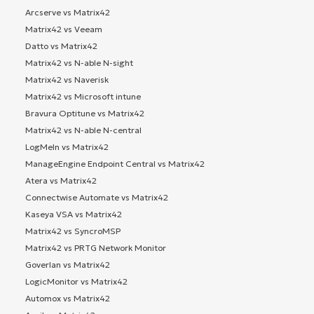
Arcserve vs Matrix42
Matrix42 vs Veeam
Datto vs Matrix42
Matrix42 vs N-able N-sight
Matrix42 vs Naverisk
Matrix42 vs Microsoft intune
Bravura Optitune vs Matrix42
Matrix42 vs N-able N-central
LogMeIn vs Matrix42
ManageEngine Endpoint Central vs Matrix42
Atera vs Matrix42
Connectwise Automate vs Matrix42
Kaseya VSA vs Matrix42
Matrix42 vs SyncroMSP
Matrix42 vs PRTG Network Monitor
Goverlan vs Matrix42
LogicMonitor vs Matrix42
Automox vs Matrix42