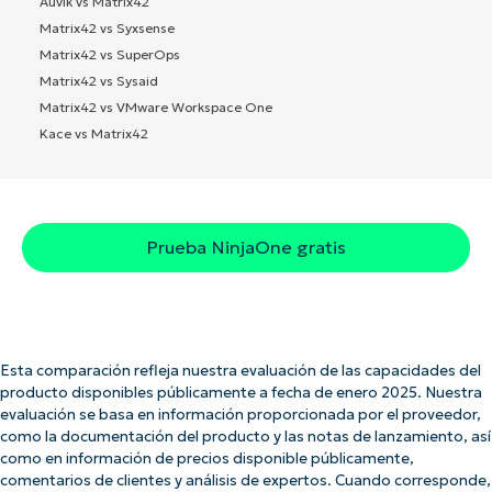
Auvik vs Matrix42
Matrix42 vs Syxsense
Matrix42 vs SuperOps
Matrix42 vs Sysaid
Matrix42 vs VMware Workspace One
Kace vs Matrix42
Prueba NinjaOne gratis
Esta comparación refleja nuestra evaluación de las capacidades del
producto disponibles públicamente a fecha de enero 2025. Nuestra
evaluación se basa en información proporcionada por el proveedor,
como la documentación del producto y las notas de lanzamiento, así
como en información de precios disponible públicamente,
comentarios de clientes y análisis de expertos. Cuando corresponde,