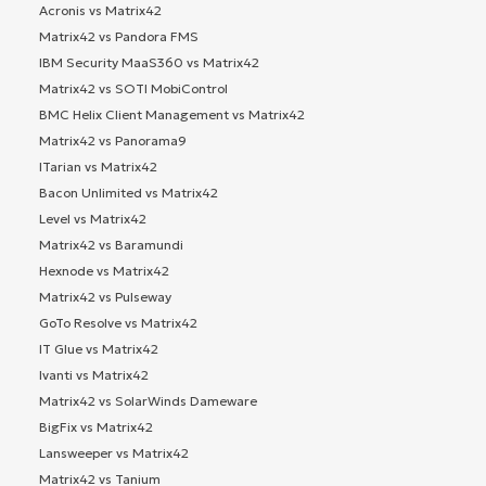
Acronis vs Matrix42
Matrix42 vs Pandora FMS
IBM Security MaaS360 vs Matrix42
Matrix42 vs SOTI MobiControl
BMC Helix Client Management vs Matrix42
Matrix42 vs Panorama9
ITarian vs Matrix42
Bacon Unlimited vs Matrix42
Level vs Matrix42
Matrix42 vs Baramundi
Hexnode vs Matrix42
Matrix42 vs Pulseway
GoTo Resolve vs Matrix42
IT Glue vs Matrix42
Ivanti vs Matrix42
Matrix42 vs SolarWinds Dameware
BigFix vs Matrix42
Lansweeper vs Matrix42
Matrix42 vs Tanium