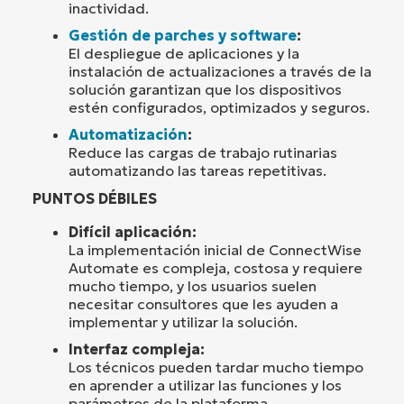
inactividad.
Gestión de parches y software
:
El despliegue de aplicaciones y la
instalación de actualizaciones a través de la
solución garantizan que los dispositivos
estén configurados, optimizados y seguros.
Automatización
:
Reduce las cargas de trabajo rutinarias
automatizando las tareas repetitivas.
PUNTOS DÉBILES
Difícil aplicación:
La implementación inicial de ConnectWise
Automate es compleja, costosa y requiere
mucho tiempo, y los usuarios suelen
necesitar consultores que les ayuden a
implementar y utilizar la solución.
Interfaz compleja:
Los técnicos pueden tardar mucho tiempo
en aprender a utilizar las funciones y los
parámetros de la plataforma.