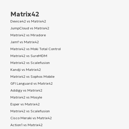
Matrix42
Device42 vs Matrix42
JumpCloud vs Matrix42
Matrix42 vs Miradore
Jamf vs Matrix42
Matrix42 vs Moki Total Control
Matrix42 vs SureMDM
Matrix42 vs Scalefusion
Kandji vs Matrix42
Matrix42 vs Sophos Mobile
GFI Languard vs Matrix42
Addigy vs Matrix42
Matrix42 vs Mosyle
Esper vs Matrix42
Matrix42 vs Scalefusion
Cisco Meraki vs Matrix42
Action1 vs Matrix42