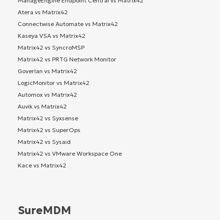
ManageEngine Endpoint Central vs Matrix42
Atera vs Matrix42
Connectwise Automate vs Matrix42
Kaseya VSA vs Matrix42
Matrix42 vs SyncroMSP
Matrix42 vs PRTG Network Monitor
Goverlan vs Matrix42
LogicMonitor vs Matrix42
Automox vs Matrix42
Auvik vs Matrix42
Matrix42 vs Syxsense
Matrix42 vs SuperOps
Matrix42 vs Sysaid
Matrix42 vs VMware Workspace One
Kace vs Matrix42
SureMDM