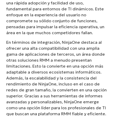
una rápida adopción y facilidad de uso,
fundamental para entornos de TI dinámicos. Este
enfoque en la experiencia del usuario no
compromete su sólido conjunto de funciones,
pensadas para impulsar la eficiencia operativa, un
área en la que muchos competidores fallan.
En términos de integración, NinjaOne destaca al
ofrecer una alta compatibilidad con una amplia
gama de aplicaciones de terceros, un área donde
otras soluciones RMM a menudo presentan
limitaciones. Esto la convierte en una opción más
adaptable a diversos ecosistemas informáticos.
Además, la escalabilidad y la consistencia del
rendimiento de NinjaOne, incluso en el caso de
redes de gran tamaño, la convierten en una opción
superior. Gracias a sus herramientas de informes
avanzadas y personalizables, NinjaOne emerge
como una opción líder para los profesionales de TI
que buscan una plataforma RMM fiable y eficiente.