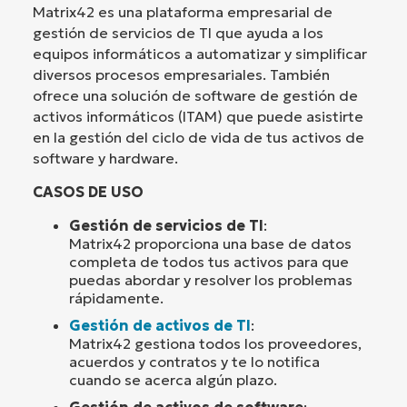
Matrix42 es una plataforma empresarial de
gestión de servicios de TI que ayuda a los
equipos informáticos a automatizar y simplificar
diversos procesos empresariales. También
ofrece una solución de software de gestión de
activos informáticos (ITAM) que puede asistirte
en la gestión del ciclo de vida de tus activos de
software y hardware.
CASOS DE USO
Gestión de servicios de TI
:
Matrix42 proporciona una base de datos
completa de todos tus activos para que
puedas abordar y resolver los problemas
rápidamente.
Gestión de activos de TI
:
Matrix42 gestiona todos los proveedores,
acuerdos y contratos y te lo notifica
cuando se acerca algún plazo.
Gestión de activos de software
: