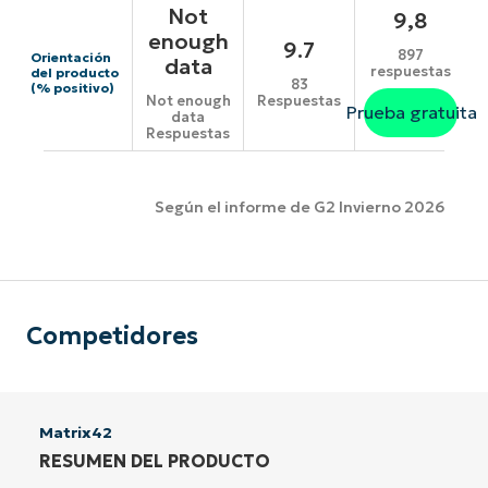
Not
9,8
enough
9.7
897
Orientación
data
respuestas
del producto
83
(% positivo)
Respuestas
Not enough
Prueba gratuita
data
Respuestas
Según el informe de G2 Invierno 2026
Competidores
Matrix42
RESUMEN DEL PRODUCTO