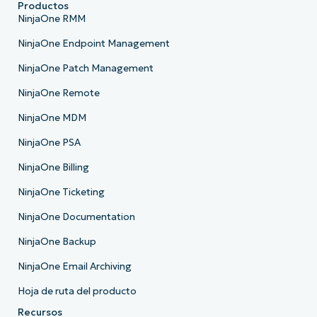
Productos
NinjaOne RMM
NinjaOne Endpoint Management
NinjaOne Patch Management
NinjaOne Remote
NinjaOne MDM
NinjaOne PSA
NinjaOne Billing
NinjaOne Ticketing
NinjaOne Documentation
NinjaOne Backup
NinjaOne Email Archiving
Hoja de ruta del producto
Recursos