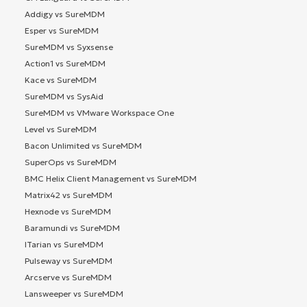
Addigy vs SureMDM
Esper vs SureMDM
SureMDM vs Syxsense
Action1 vs SureMDM
Kace vs SureMDM
SureMDM vs SysAid
SureMDM vs VMware Workspace One
Level vs SureMDM
Bacon Unlimited vs SureMDM
SuperOps vs SureMDM
BMC Helix Client Management vs SureMDM
Matrix42 vs SureMDM
Hexnode vs SureMDM
Baramundi vs SureMDM
ITarian vs SureMDM
Pulseway vs SureMDM
Arcserve vs SureMDM
Lansweeper vs SureMDM