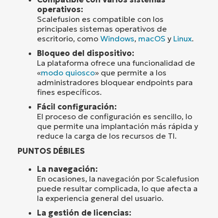
operativos:
Scalefusion es compatible con los
principales sistemas operativos de
escritorio, como
Windows
,
macOS
y
Linux
.
Bloqueo del dispositivo:
La plataforma ofrece una funcionalidad de
«
modo quiosco
» que permite a los
administradores bloquear endpoints para
fines específicos.
Fácil configuración:
El proceso de configuración es sencillo, lo
que permite una implantación más rápida y
reduce la carga de los recursos de TI.
PUNTOS DÉBILES
La navegación:
En ocasiones, la navegación por Scalefusion
puede resultar complicada, lo que afecta a
la experiencia general del usuario.
La gestión de licencias: