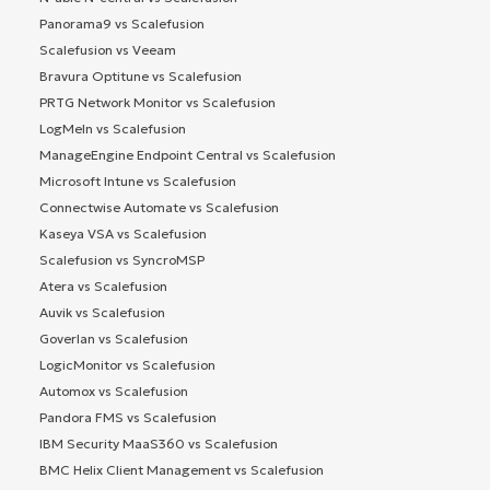
Panorama9 vs Scalefusion
Scalefusion vs Veeam
Bravura Optitune vs Scalefusion
PRTG Network Monitor vs Scalefusion
LogMeIn vs Scalefusion
ManageEngine Endpoint Central vs Scalefusion
Microsoft Intune vs Scalefusion
Connectwise Automate vs Scalefusion
Kaseya VSA vs Scalefusion
Scalefusion vs SyncroMSP
Atera vs Scalefusion
Auvik vs Scalefusion
Goverlan vs Scalefusion
LogicMonitor vs Scalefusion
Automox vs Scalefusion
Pandora FMS vs Scalefusion
IBM Security MaaS360 vs Scalefusion
BMC Helix Client Management vs Scalefusion