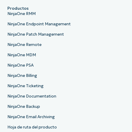
Productos
NinjaOne RMM
NinjaOne Endpoint Management
NinjaOne Patch Management
NinjaOne Remote
NinjaOne MDM
NinjaOne PSA
NinjaOne Billing
NinjaOne Ticketing
NinjaOne Documentation
NinjaOne Backup
NinjaOne Email Archiving
Hoja de ruta del producto