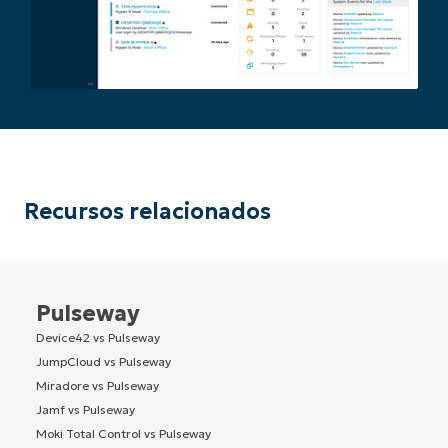
Recursos relacionados
Pulseway
Device42 vs Pulseway
JumpCloud vs Pulseway
Miradore vs Pulseway
Jamf vs Pulseway
Moki Total Control vs Pulseway