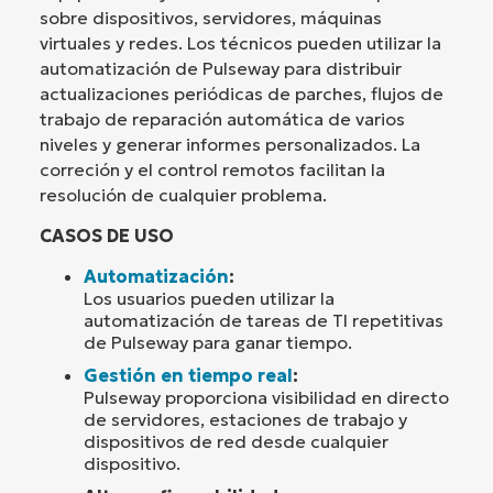
sobre dispositivos, servidores, máquinas
virtuales y redes. Los técnicos pueden utilizar la
automatización de Pulseway para distribuir
actualizaciones periódicas de parches, flujos de
trabajo de reparación automática de varios
niveles y generar informes personalizados. La
correción y el control remotos facilitan la
resolución de cualquier problema.
CASOS DE USO
Automatización
:
Los usuarios pueden utilizar la
automatización de tareas de TI repetitivas
de Pulseway para ganar tiempo.
Gestión en tiempo real
:
Pulseway proporciona visibilidad en directo
de servidores, estaciones de trabajo y
dispositivos de red desde cualquier
dispositivo.