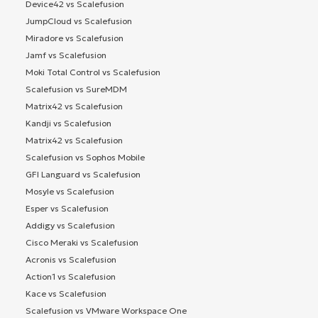
Device42 vs Scalefusion
JumpCloud vs Scalefusion
Miradore vs Scalefusion
Jamf vs Scalefusion
Moki Total Control vs Scalefusion
Scalefusion vs SureMDM
Matrix42 vs Scalefusion
Kandji vs Scalefusion
Matrix42 vs Scalefusion
Scalefusion vs Sophos Mobile
GFI Languard vs Scalefusion
Mosyle vs Scalefusion
Esper vs Scalefusion
Addigy vs Scalefusion
Cisco Meraki vs Scalefusion
Acronis vs Scalefusion
Action1 vs Scalefusion
Kace vs Scalefusion
Scalefusion vs VMware Workspace One