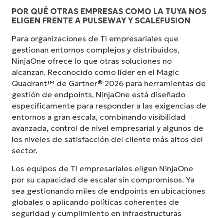
POR QUÉ OTRAS EMPRESAS COMO LA TUYA NOS
ELIGEN FRENTE A PULSEWAY Y SCALEFUSION
Para organizaciones de TI empresariales que
gestionan entornos complejos y distribuidos,
NinjaOne ofrece lo que otras soluciones no
alcanzan. Reconocido como líder en el Magic
Quadrant™ de Gartner® 2026 para herramientas de
gestión de endpoints, NinjaOne está diseñado
específicamente para responder a las exigencias de
entornos a gran escala, combinando visibilidad
avanzada, control de nivel empresarial y algunos de
los niveles de satisfacción del cliente más altos del
sector.
Los equipos de TI empresariales eligen NinjaOne
por su capacidad de escalar sin compromisos. Ya
sea gestionando miles de endpoints en ubicaciones
globales o aplicando políticas coherentes de
seguridad y cumplimiento en infraestructuras