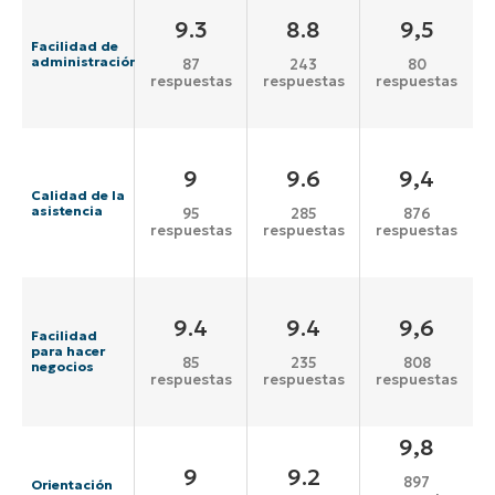
9.3
8.8
9,5
Facilidad de
administración
87
243
80
respuestas
respuestas
respuestas
9
9.6
9,4
Calidad de la
asistencia
95
285
876
respuestas
respuestas
respuestas
9.4
9.4
9,6
Facilidad
para hacer
85
235
808
negocios
respuestas
respuestas
respuestas
9,8
9
9.2
897
Orientación