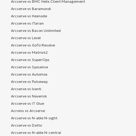
Arcserve vs BMC Helix Client Management
Arcserve vs Baramundi
Arcserve vs Hexnode
Arcserve vs ITarian
Arcserve vs Bacon Unlimited
Arcserve vs Level
Arcserve vs GoTo Resolve
Arcserve vs Matrix42
Arcserve vs SuperOps
Arcserve vs Syxsense
Arcserve vs Automox
Arcserve vs Pulseway
Arcserve vs Ivanti
Arcserve vs Naverisk
Arcserve vs IT Glue
Acronis vs Arcserve
Arcserve vs N-able N-sight
Arcserve vs Datto
Arcserve vs N-able N-central