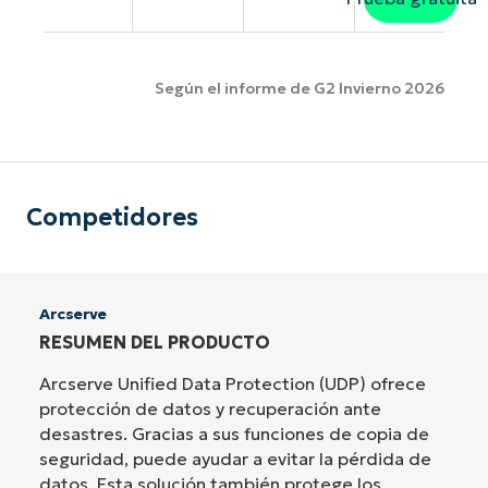
Según el informe de G2 Invierno 2026
Competidores
Arcserve
RESUMEN DEL PRODUCTO
Arcserve Unified Data Protection (UDP) ofrece
protección de datos y recuperación ante
desastres. Gracias a sus funciones de copia de
seguridad, puede ayudar a evitar la pérdida de
datos. Esta solución también protege los