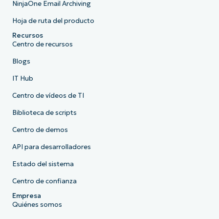
NinjaOne Email Archiving
Hoja de ruta del producto
Recursos
Centro de recursos
Blogs
IT Hub
Centro de vídeos de TI
Biblioteca de scripts
Centro de demos
API para desarrolladores
Estado del sistema
Centro de confianza
Empresa
Quiénes somos