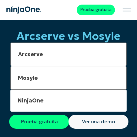
Prueba gratuita
Arcserve vs Mosyle
NinjaOne
Prueba gratuita
Ver una demo