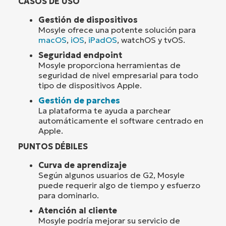
CASOS DE USO
Gestión de dispositivos
Mosyle ofrece una potente solución para
macOS
,
iOS
,
iPadOS
, watchOS y tvOS.
Seguridad endpoint
Mosyle proporciona herramientas de
seguridad de nivel empresarial para todo
tipo de dispositivos Apple.
Gestión de parches
La plataforma te ayuda a parchear
automáticamente el software centrado en
Apple.
PUNTOS DÉBILES
Curva de aprendizaje
Según algunos usuarios de G2, Mosyle
puede requerir algo de tiempo y esfuerzo
para dominarlo.
Atención al cliente
Mosyle podría mejorar su servicio de