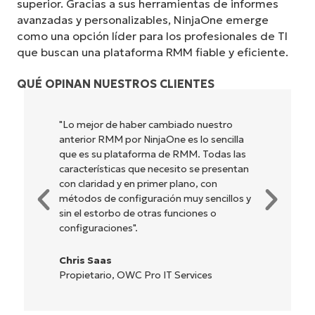
superior. Gracias a sus herramientas de informes
avanzadas y personalizables, NinjaOne emerge
como una opción líder para los profesionales de TI
que buscan una plataforma RMM fiable y eficiente.
QUÉ OPINAN NUESTROS CLIENTES
"NinjaOne es increíblemente fácil de usar y
combina una interfaz fluida con potentes
funciones de back-end. La configuración
es sencilla de realizar y la interfaz fácil de
gestionar. Todas las opciones y
herramientas están claramente indicadas,
son fáciles de entender y la interfaz resulta
muy intuitiva".
Ryan Reiffenberger
Reiffenberger.NET Technology Solutions