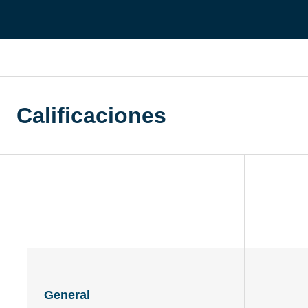
CONTACTO DE VENTAS
MIRA
CONTACTO DE VENTAS
CONTACTO DE VENTAS
MIRA UNA 
MIRA
CONTACTO DE VENTAS
MIRA
PLATAFORMA
Calificaciones
General