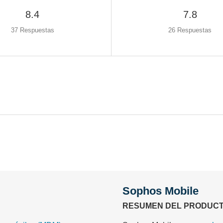
8.4
7.8
37 Respuestas
26 Respuestas
Comienza tu prueba de 14 días
ecesidad de tarjeta de crédito, acceso completo a todas las func
First
and
last
name*
Business
email*
Sophos Mobile
RESUMEN DEL PRODUC
Phone
number*