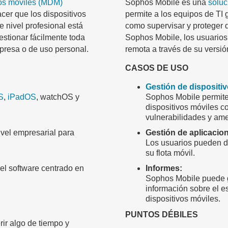
vos móviles (MDM)
Sophos Mobile es una
soluc
acer que los dispositivos
permite a los equipos de TI g
País
e nivel profesional está
como supervisar y proteger
estionar fácilmente toda
Sophos Mobile, los usuarios 
mpresa o de uso personal.
remota a través de su versi
Company
name*
CASOS DE USO
Gestión de dispositi
S
,
iPadOS
, watchOS y
Sophos Mobile permite 
dispositivos móviles c
vulnerabilidades y am
vel empresarial para
Gestión de aplicacio
Los usuarios pueden des
su flota móvil.
el software centrado en
Informes:
Sophos Mobile puede g
información sobre el e
dispositivos móviles.
PUNTOS DÉBILES
ir algo de tiempo y