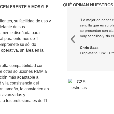
QUÉ OPINAN NUESTROS
IGEN FRENTE A MOSYLE
"Lo mejor de haber 
entes, su facilidad de uso y
sencilla que es su p
delante de sus
se presentan con cla
osamente diseñada para
muy sencillos y sin e
al para entornos de TI
compromete su sólido
Chris Saas
 operativa, un área en la
Propietario, OWC Pro
 alta compatibilidad con
de otras soluciones RMM a
pción más adaptable a
 y la consistencia del
an tamaño, la convierten en
es avanzadas y
ra los profesionales de TI