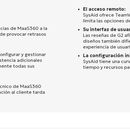
El acceso remoto:
SysAid ofrece TeamV
limita las opciones d
ncias de MaaS360 a la
Su interfaz de usuar
ede provocar retrasos
Las reseñas de G2 afi
diseños también difie
experiencia de usuar
onfigurar y gestionar
La configuración ini
stencia adicionales
SysAid tiene una cur
mente todas sus
tiempo y recursos pa
técnico de MaaS360
ción al cliente tarda