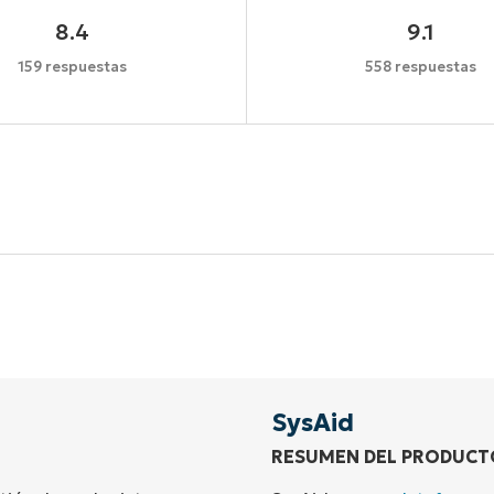
8.4
9.1
159 respuestas
558 respuestas
Comienza tu prueba de 14 días
idad de tarjeta de crédito, acceso completo a todas las 
First
and
last
name*
Business
email*
SysAid
RESUMEN DEL PRODUCT
Phone
number*