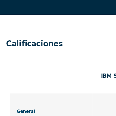
CONTACTO DE VENTAS
MIR
CONTACTO DE VENTAS
CONTACTO DE VENTAS
MIRA UNA 
MIR
CONTACTO DE VENTAS
MIR
PLATAFORMA
Calificaciones
IBM 
General