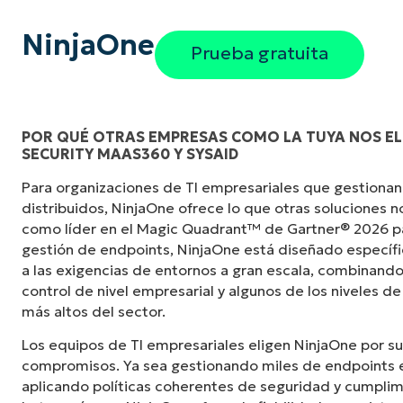
NinjaOne
Prueba gratuita
POR QUÉ OTRAS EMPRESAS COMO LA TUYA NOS ELI
SECURITY MAAS360 Y SYSAID
«Antes, necesitaba entre 10 y 15 herramienta
Para organizaciones de TI empresariales que gestionan
NinjaOne logra en una sola interfaz centraliz
distribuidos, NinjaOne ofrece lo que otras soluciones 
mucho más fácil».
como líder en el Magic Quadrant™ de Gartner® 2026 p
gestión de endpoints, NinjaOne está diseñado especí
Ernie Turner
a las exigencias de entornos a gran escala, combinando
Director de TI en
Vetcor
control de nivel empresarial y algunos de los niveles de
más altos del sector.
Los equipos de TI empresariales eligen NinjaOne por su
compromisos. Ya sea gestionando miles de endpoints e
aplicando políticas coherentes de seguridad y cumplim