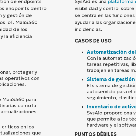
tión de endpoints
SysAid es una
plataforma 
sos endpoints dentro
visibilidad y control sobre
País
n y gestión de
se centra en las funciones
vos IoT. MaaS360
ayudar a las organizaciones
midad de los
incidencias.
Company
name*
y la eficiencia
CASOS DE USO
Automatización del
Con la automatizació
tareas repetitivas, l
trabajen en tareas m
onar, proteger y
as operativos con
Sistema de gestión 
licaciones.
El sistema de gestió
autoservicio para el e
seguimiento, clasific
 de MaaS360 para
tinarias como la
Inventario de activ
 actualizaciones.
SysAid proporciona vi
que permite a los té
hardware y el softwa
ríticos en los
actualizaciones que
PUNTOS DÉBILES