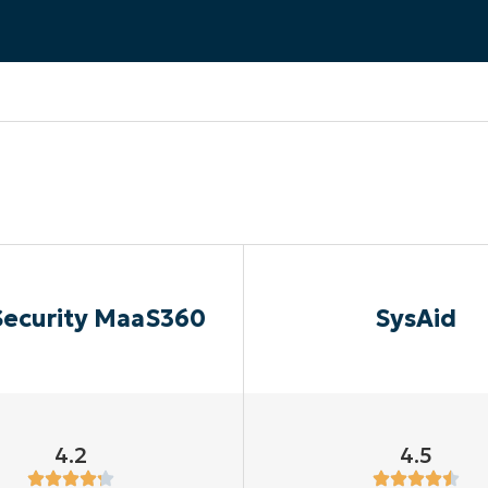
A UNA DEMO
DEMO
A UNA DEMO
RUTA DEL PRODUCTO
A UNA DEMO
Security MaaS360
SysAid
4.2
4.5