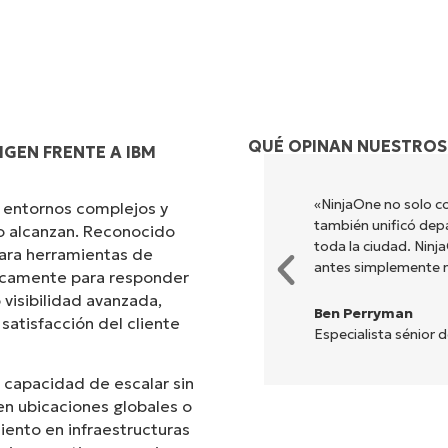
QUÉ OPINAN NUESTROS
GEN FRENTE A IBM
s diferentes para hacer lo que
«NinjaOne no solo co
 entornos complejos y
ada. NinjaOne hace la vida
también unificó dep
no alcanzan. Reconocido
toda la ciudad. Nin
ara herramientas de
antes simplemente 
ficamente para responder
 visibilidad avanzada,
Ben Perryman
 satisfacción del cliente
Especialista sénior 
 capacidad de escalar sin
n ubicaciones globales o
iento en infraestructuras