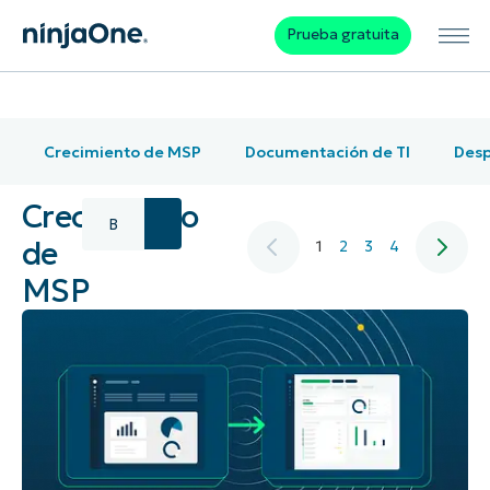
Prueba gratuita
Crecimiento de MSP
Documentación de TI
Desp
Crecimiento
de
1
2
3
4
MSP