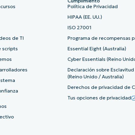
Cumplimiento
ecursos
Política de Privacidad
HIPAA (EE. UU.)
ISO 27001
deos de TI
Programa de recompensas po
 scripts
Essential Eight (Australia)
demos
Cyber Essentials (Reino Unid
arrolladores
Declaración sobre Esclavitu
(Reino Unido / Australia)
sistema
Derechos de privacidad de Ca
onfianza
Tus opciones de privacidad
mos
rectivo