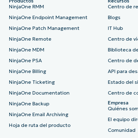
Productos
Recursos
NinjaOne RMM
Centro de r
NinjaOne Endpoint Management
Blogs
NinjaOne Patch Management
IT Hub
NinjaOne Remote
Centro de ví
NinjaOne MDM
Biblioteca de
NinjaOne PSA
Centro de 
NinjaOne Billing
API para des
NinjaOne Ticketing
Estado del 
NinjaOne Documentation
Centro de c
Empresa
NinjaOne Backup
Quiénes so
NinjaOne Email Archiving
El equipo di
Hoja de ruta del producto
Comunidad