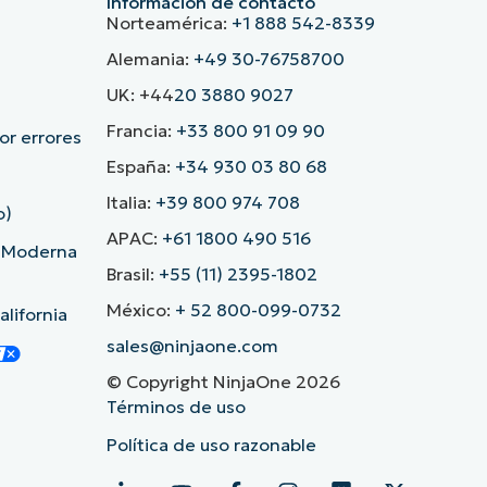
Información de contacto
Norteamérica:
+1 888 542-8339
Alemania:
+49 30-76758700
UK: +44
20 3880 9027
Francia:
+33 800 91 09 90
r errores
España:
+34 930 03 80 68
Italia:
+39 800 974 708
o)
APAC:
+61 1800 490 516
d Moderna
Brasil:
+55 (11) 2395-1802
México:
+ 52 800-099-0732
lifornia
sales@ninjaone.com
© Copyright NinjaOne 2026
Términos de uso
Política de uso razonable