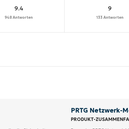
9.4
9
948 Antworten
133 Antworten
Starten Sie Ihre 14-tägige Testversion
e Kreditkarte erforderlich, voller Zugriff auf alle Funkt
First
and
last
name*
Business
email*
PRTG Netzwerk-M
PRODUKT-ZUSAMMENF
Phone
number*