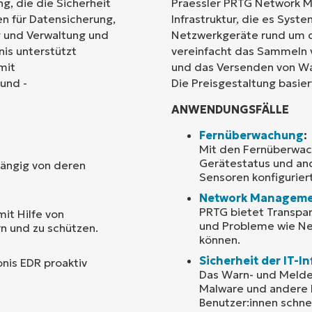
g, die die Sicherheit
Praessler PRTG Network Mo
en für Datensicherung,
Infrastruktur, die es Sys
Land
g und Verwaltung und
Netzwerkgeräte rund um 
nis unterstützt
vereinfacht das Sammeln 
mit
und das Versenden von W
Company
name*
und -
Die Preisgestaltung basier
ANWENDUNGSFÄLLE
Fernüberwachung
:
Mit den Fernüberwac
Gerätestatus und an
hängig von deren
Sensoren konfigurier
Network Managem
PRTG bietet Transpa
mit Hilfe von
und Probleme wie Ne
n und zu schützen.
können.
Sicherheit der IT-In
nis EDR proaktiv
Das Warn- und Meldes
Malware und andere 
Benutzer:innen schne