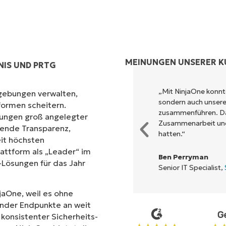
MEINUNGEN UNSERER 
IS UND PRTG
ols, um das auszuführen, was
„Mit NinjaOne konnte
gebungen verwalten,
oberfläche leisten kann.
sondern auch unsere 
formen scheitern.
zusammenführen. Da
erungen groß angelegter
Zusammenarbeit und 
sende Transparenz,
hatten.“
it höchsten
attform als „Leader“ im
Ben Perryman
ösungen für das Jahr
Senior IT Specialist,
jaOne, weil es ohne
ender Endpunkte an weit
konsistenter Sicherheits-