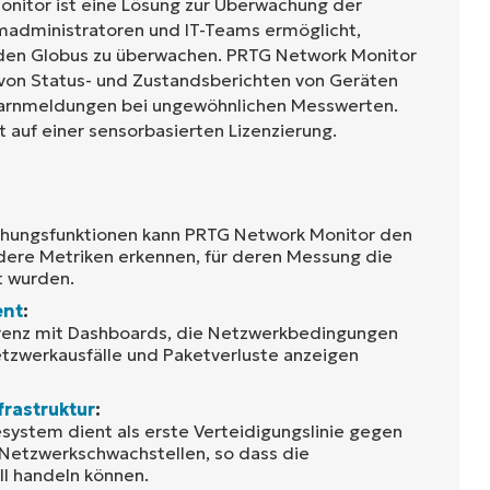
nitor ist eine Lösung zur Überwachung der
temadministratoren und IT-Teams ermöglicht,
den Globus zu überwachen. PRTG Network Monitor
von Status- und Zustandsberichten von Geräten
arnmeldungen bei ungewöhnlichen Messwerten.
t auf einer sensorbasierten Lizenzierung.
hungsfunktionen kann PRTG Network Monitor den
dere Metriken erkennen, für deren Messung die
t wurden.
ent
:
renz mit Dashboards, die Netzwerkbedingungen
tzwerkausfälle und Paketverluste anzeigen
frastruktur
:
ystem dient als erste Verteidigungslinie gegen
Netzwerkschwachstellen, so dass die
ll handeln können.