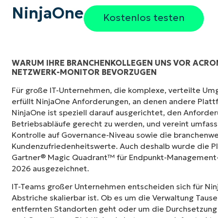
NinjaOne
Kostenlos testen
WARUM IHRE BRANCHENKOLLEGEN UNS VOR ACRON
NETZWERK-MONITOR BEVORZUGEN
„Früher brauchte ich 10-15 verschiedene To
Für große IT-Unternehmen, die komplexe, verteilte Um
NinjaOne mit seiner zentralisierten Benutzer
erfüllt NinjaOne Anforderungen, an denen andere Platt
NinjaOne macht das Leben so viel leichter.“
NinjaOne ist speziell darauf ausgerichtet, den Anford
Betriebsabläufe gerecht zu werden, und vereint umfas
Ernie Turner
Kontrolle auf Governance-Niveau sowie die branchenwe
Director of IT,
Vetcor
Kundenzufriedenheitswerte. Auch deshalb wurde die Pl
Gartner® Magic Quadrant™ für Endpunkt-Management-L
2026 ausgezeichnet.
IT-Teams großer Unternehmen entscheiden sich für Nin
Abstriche skalierbar ist. Ob es um die Verwaltung Taus
entfernten Standorten geht oder um die Durchsetzung 