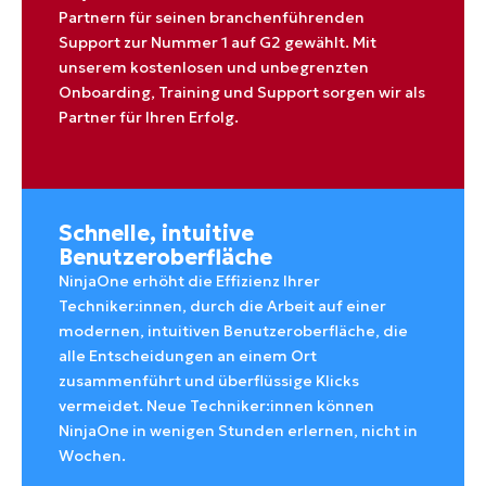
Partnern für seinen branchenführenden
Support zur Nummer 1 auf G2 gewählt. Mit
unserem kostenlosen und unbegrenzten
Onboarding, Training und Support sorgen wir als
Partner für Ihren Erfolg.
Schnelle, intuitive
Benutzeroberfläche
NinjaOne erhöht die Effizienz Ihrer
Techniker:innen, durch die Arbeit auf einer
modernen, intuitiven Benutzeroberfläche, die
alle Entscheidungen an einem Ort
zusammenführt und überflüssige Klicks
vermeidet. Neue Techniker:innen können
NinjaOne in wenigen Stunden erlernen, nicht in
Wochen.