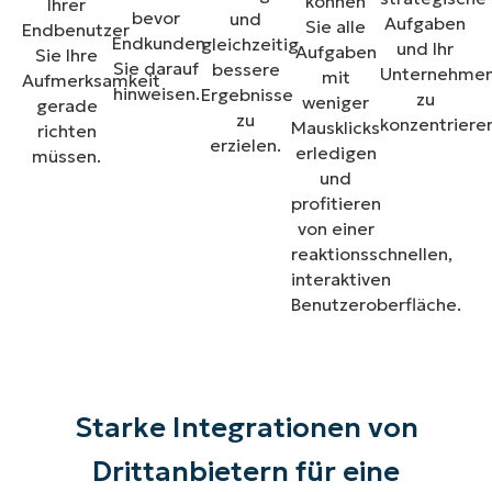
können
Ihrer
bevor
und
Aufgaben
Sie alle
Endbenutzer
Endkunden
gleichzeitig
und Ihr
Aufgaben
Sie Ihre
Sie darauf
bessere
Unternehme
mit
Aufmerksamkeit
hinweisen.
Ergebnisse
zu
weniger
gerade
zu
konzentriere
Mausklicks
richten
erzielen.
erledigen
müssen.
und
profitieren
von einer
reaktionsschnellen,
interaktiven
Benutzeroberfläche.
Starke Integrationen von
Drittanbietern für eine