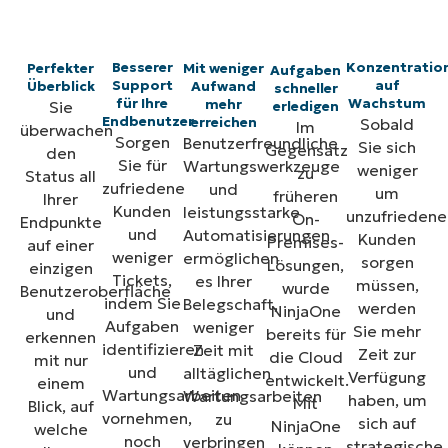
Besserer
Konzentratio
Perfekter
Mit weniger
Aufgaben
Support
auf
Überblick
Aufwand
schneller
für Ihre
Wachstum
mehr
Sie
erledigen
Endbenutzer
Sobald
erreichen
Im
überwachen
Sorgen
Benutzerfreundliche
Sie sich
Gegensatz
den
Sie für
Wartungswerkzeuge
weniger
zu
Status all
zufriedene
und
um
früheren
Ihrer
Kunden
leistungsstarke
unzufriedene
On-
Endpunkte
und
Automatisierungen
Kunden
Premises-
auf einer
weniger
ermöglichen
sorgen
Lösungen,
einzigen
Tickets,
es Ihrer
müssen,
wurde
Benutzeroberfläche
indem Sie
Belegschaft,
werden
NinjaOne
und
Aufgaben
weniger
Sie mehr
bereits für
erkennen
identifizieren
Zeit mit
Zeit zur
die Cloud
mit nur
und
alltäglichen
Verfügung
entwickelt.
einem
Wartungsarbeiten
Wartungsarbeiten
haben, um
Mit
Blick, auf
vornehmen,
zu
sich auf
NinjaOne
welche
noch
verbringen
strategische