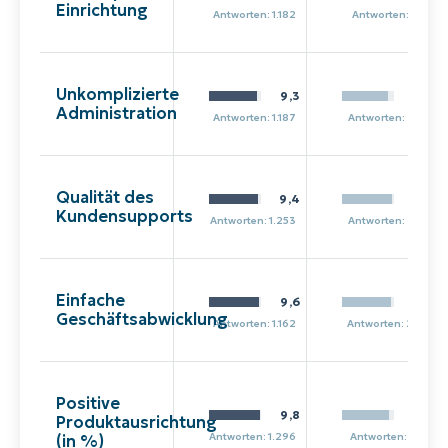
Einrichtung
Antworten: 1.182
Antworten: 213
Unkomplizierte
9,3
8.8
Administration
Antworten: 1.187
Antworten: 209
Qualität des
9,4
9,6
Kundensupports
Antworten: 1.253
Antworten: 243
Einfache
9,6
9,4
Geschäftsabwicklung
Antworten: 1.162
Antworten: 204
Positive
9,8
9,1
Produktausrichtung
Antworten: 1.296
Antworten: 225
(in %)