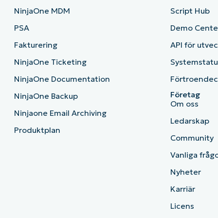
NinjaOne MDM
Script Hub
PSA
Demo Cente
Fakturering
API för utve
NinjaOne Ticketing
Systemstatu
NinjaOne Documentation
Förtroendec
Företag
NinjaOne Backup
Om oss
Ninjaone Email Archiving
Ledarskap
Produktplan
Community
Vanliga fråg
Nyheter
Karriär
Licens