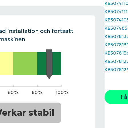
KB507411
KB5074111
LINGSPLAN
PLATTFORM
KB507410
KB507483
d installation och fortsatt
KB507813
 maskinen
KB507813
KB507813
KB507812
KB507812
60%
80%
100%
Få
Verkar stabil