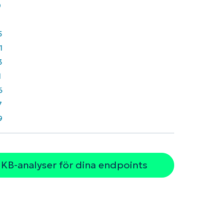
0
5
1
3
1
6
7
9
 KB-analyser för dina endpoints