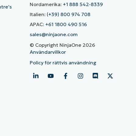
Nordamerika:
+1 888 542-8339
ntre’s
Italien:
(+39) 800 974 708
APAC:
+61 1800 490 516
sales@ninjaone.com
© Copyright NinjaOne 2026
Användarvillkor
Policy för rättvis användning