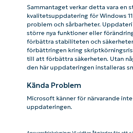
Sammantaget verkar detta vara en s
kvalitetsuppdatering för Windows 1
problem och sårbarheter. Uppdaterin
större nya funktioner eller förändrin
förbättra stabiliteten och säkerhete
förbättringen kring skriptkörningsris
till att förbättra säkerheten. Utan
den här uppdateringen installeras sm
Kända Problem
Microsoft känner för närvarande int
uppdateringen.
Ansvarsfriskrivning: Vi vidtar åtgärder för att 