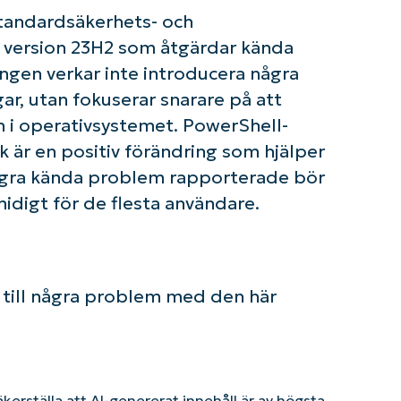
tandardsäkerhets- och
1 version 23H2 som åtgärdar kända
gen verkar inte introducera några
gar, utan fokuserar snarare på att
n i operativsystemet. PowerShell-
k är en positiv förändring som hjälper
 några kända problem rapporterade bör
idigt för de flesta användare.
e till några problem med den här
säkerställa att AI-genererat innehåll är av högsta