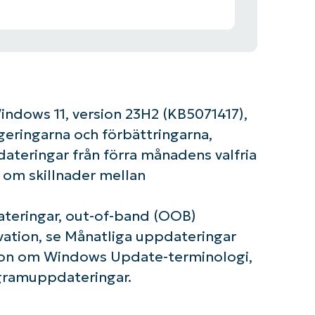
ndows 11, version 23H2 (KB5071417),
geringarna och förbättringarna,
teringar från förra månadens valfria
r om skillnader mellan
teringar, out-of-band (OOB)
vation, se Månatliga uppdateringar
tion om Windows Update-terminologi,
gramuppdateringar.