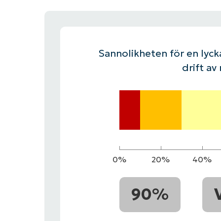
KONTAKTA OSS
KONTAKTA OSS
SE DEMO
SE DEMO
HAND
KONTAKTA OSS
SE DEMO
Sannolikheten för en lycka
drift av
0%
20%
40%
90%