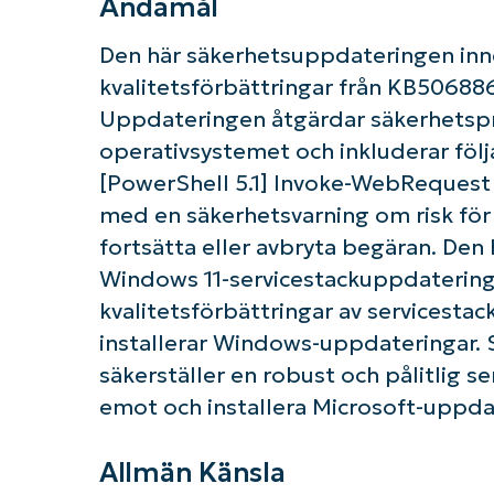
Ändamål
Den här säkerhetsuppdateringen inne
kvalitetsförbättringar från KB50688
Uppdateringen åtgärdar säkerhetsp
K
operativsystemet och inkluderar följ
[PowerShell 5.1] Invoke-WebRequest
med en säkerhetsvarning om risk för s
fortsätta eller avbryta begäran. Den
Windows 11-servicestackuppdaterin
kvalitetsförbättringar av servicest
installerar Windows-uppdateringar.
säkerställer en robust och pålitlig se
emot och installera Microsoft-uppda
Allmän Känsla