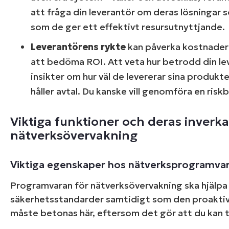
att fråga din leverantör om deras lösningar 
som de ger ett effektivt resursutnyttjande.
Starta en
Leverantörens rykte
kan påverka kostnaderna
att bedöma ROI. Att veta hur betrodd din lev
D
insikter om hur väl de levererar sina produkte
håller avtal. Du kanske vill genomföra en ris
Viktiga funktioner och deras inverk
nätverksövervakning
Viktiga egenskaper hos nätverksprogramva
Programvaran för nätverksövervakning ska hjälpa t
säkerhetsstandarder samtidigt som den proaktivt
måste betonas här, eftersom det gör att du kan ta 