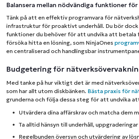
Balansera mellan nödvändiga funktioner fö
Tänk på att en effektiv programvara för nätverksha
infrastruktur för proaktivt underhåll. Du bör doc
funktioner du behöver för att undvika att betala 
försöka hitta en lösning, som NinjaOnes
programv
en centraliserad och handlingsbar instrumentpanel
Budgetering för nätverksövervakni
Med tanke på hur viktigt det är med nätverksöver
som har allt utom diskbänken.
Bästa praxis för n
grunderna och följa dessa steg för att undvika at
Utvärdera dina affärskrav och matcha dem m
Ta alltid hänsyn till underhåll, uppgraderinga
Regelbunden översyn och utvärdering av lösn