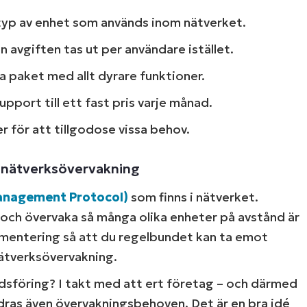
 typ av enhet som används inom nätverket.
 avgiften tas ut per användare istället.
a paket med allt dyrare funktioner.
port till ett fast pris varje månad.
er för att tillgodose vissa behov.
 nätverksövervakning
anagement Protocol)
som finns i nätverket.
 och övervaka så många olika enheter på avstånd är
ementering så att du regelbundet kan ta emot
ätverksövervakning.
dsföring? I takt med att ert företag – och därmed
dras även övervakningsbehoven. Det är en bra idé