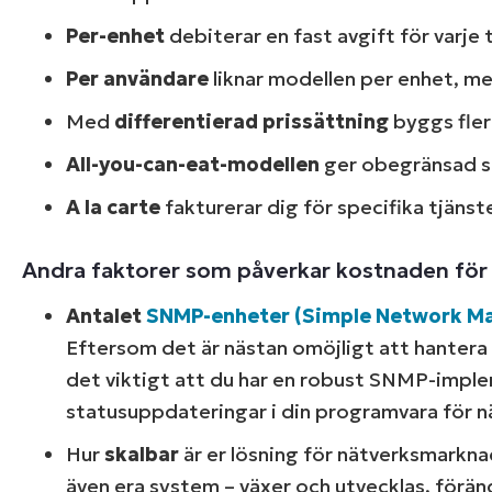
Per-enhet
debiterar en fast avgift för varje
Per användare
liknar modellen per enhet, men
Med
differentierad prissättning
byggs fler
All-you-can-eat-modellen
ger obegränsad sup
A la carte
fakturerar dig för specifika tjänst
Andra faktorer som påverkar kostnaden för
Antalet
SNMP-enheter (Simple Network M
Eftersom det är nästan omöjligt att hantera
det viktigt att du har en robust SNMP-impl
statusuppdateringar i din programvara för n
Hur
skalbar
är er lösning för nätverksmarkna
även era system – växer och utvecklas, förän