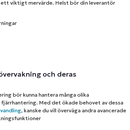
ett viktigt mervärde. Helst bör din leverantör
rningar
Se NinjaOne in actio
d våra on-demand-demonstrationer för att se
övervakning och deras
 IT-uppgifter som hantering av enheter, patch
ärendehantering och mycket mer.
ring bör kunna hantera många olika
 demos
r fjärrhantering. Med det ökade behovet av dessa
mvandling
, kanske du vill överväga andra avancerade
kningsfunktioner