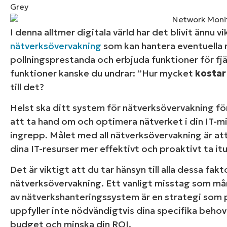
KONTAKTA OSS
KONTAKTA OSS
SE DEMO
SE DEMO
HAND
KONTAKTA OSS
SE DEMO
I denna alltmer digitala värld har det blivit ännu
nätverksövervakning
som kan hantera eventuella
pollningsprestanda och erbjuda funktioner för fj
funktioner kanske du undrar: ”Hur mycket
kostar
till det?
Helst ska ditt system för nätverksövervakning f
att ta hand om och optimera nätverket i din IT-m
ingrepp. Målet med all nätverksövervakning är at
dina IT-resurser mer effektivt och proaktivt ta i
Det är viktigt att du tar hänsyn till alla dessa fak
nätverksövervakning. Ett vanligt misstag som mån
av nätverkshanteringssystem är en strategi som pa
uppfyller inte nödvändigtvis dina specifika behov
budget och minska din ROI.