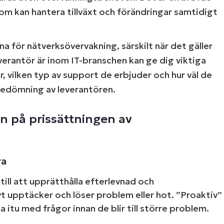
som kan hantera tillväxt och förändringar samtidigt
 gratis provperiod med den ledande plattfor
 för nätverksövervakning, särskilt när det gäller
Management enligt G2​
erantör är inom IT-branschen kan ge dig viktiga
et behövs inget kreditkort, full åtkomst till alla funktione
r, vilken typ av support de erbjuder och hur väl de
First
and
kbedömning av leverantören.
last
name*
Business
an på prissättningen av
email*
Phone
number*
ra
Country
ill att upprätthålla efterlevnad och
 upptäcker och löser problem eller hot. ”Proaktiv”
Company
itu med frågor innan de blir till större problem.
name*