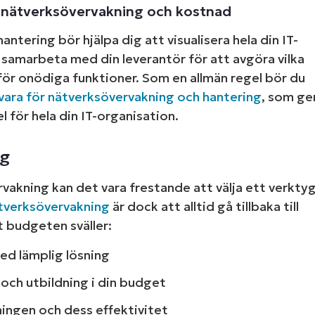
r nätverksövervakning och kostnad
ntering bör hjälpa dig att visualisera hela din IT-
k samarbeta med din leverantör för att avgöra vilka
för onödiga funktioner. Som en allmän regel bör du
ara för nätverksövervakning och hantering
, som ge
 för hela din IT-organisation.
ng
vakning kan det vara frestande att välja ett verkty
ätverksövervakning
är dock att alltid gå tillbaka till
t budgeten sväller:
ed lämplig lösning
r och utbildning i din budget
ingen och dess effektivitet