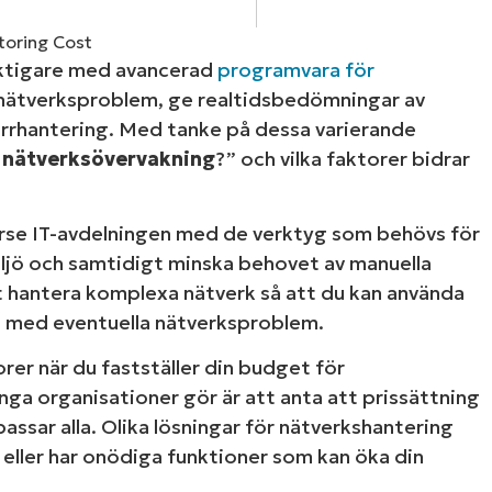
LINGSPLAN
PLATTFORM
 viktigare med avancerad
programvara för
 nätverksproblem, ge realtidsbedömningar av
ärrhantering. Med tanke på dessa varierande
 nätverksövervakning
?” och vilka faktorer bidrar
örse IT-avdelningen med de verktyg som behövs för
iljö och samtidigt minska behovet av manuella
t hantera komplexa nätverk så att du kan använda
tu med eventuella nätverksproblem.
torer när du fastställer din budget för
ga organisationer gör är att anta att prissättning
ssar alla. Olika lösningar för nätverkshantering
 eller har onödiga funktioner som kan öka din