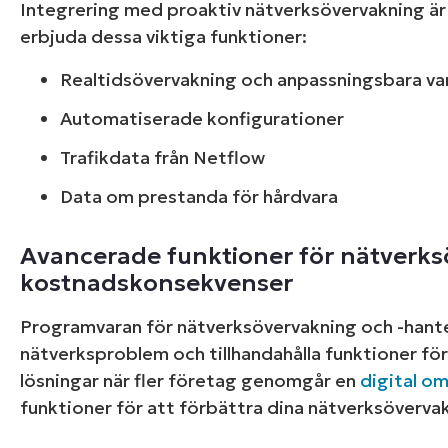
Integrering med proaktiv nätverksövervakning är 
erbjuda dessa viktiga funktioner:
Realtidsövervakning och anpassningsbara va
Automatiserade konfigurationer
Trafikdata från Netflow
Data om prestanda för hårdvara
Bläddra blan
Avancerade funktioner för nätverks
förenklar
kostnadskonsekvenser
Programvaran för nätverksövervakning och -hante
Utforska
nätverksproblem och tillhandahålla funktioner fö
lösningar när fler företag genomgår en
digital o
funktioner för att förbättra dina nätverksöverva