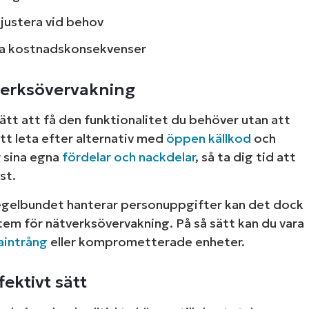
justera vid behov
la kostnadskonsekvenser
tverksövervakning
tt att få den funktionalitet du behöver utan att
tt leta efter alternativ med
öppen källkod
och
r sina egna
fördelar och nackdelar
, så ta dig tid att
st.
regelbundet hanterar personuppgifter kan det dock
ystem för nätverksövervakning. På så sätt kan du vara
aintrång
eller komprometterade enheter.
ektivt sätt