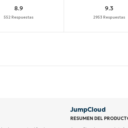
8.9
9.3
552 Respuestas
2953 Respuestas
Comienza tu prueba de 14 días
idad de tarjeta de crédito, acceso completo a todas las 
First
and
last
name*
Business
email*
JumpCloud
RESUMEN DEL PRODUCT
Phone
number*