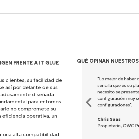
QUÉ OPINAN NUESTROS
GEN FRENTE A IT GLUE
ombina una interfaz fluida con
"Lo mejor de haber 
 clientes, su facilidad de
ión es sencilla de realizar y la
sencilla que es su p
e así por delante de sus
nes y herramientas están
necesito se presenta
uidadosamente diseñada
 y la interfaz resulta muy
configuración muy sen
 fundamental para entornos
configuraciones".
suario no compromete su
 eficiencia operativa, un
Chris Saas
Propietario, OWC Pr
r una alta compatibilidad