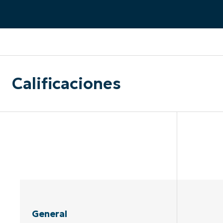
CONTACTO DE VENTAS
MIR
CONTACTO DE VENTAS
CONTACTO DE VENTAS
MIRA UNA 
MIR
CONTACTO DE VENTAS
MIR
PLATAFORMA
Calificaciones
General