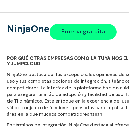
NinjaOne
Prueba gratuita
POR QUÉ OTRAS EMPRESAS COMO LA TUYA NOS ELI
Y JUMPCLOUD
"NinjaOne es increíblemente fácil de usar y c
NinjaOne destaca por las excepcionales opiniones de sus
potentes funciones de back-end. La configurac
uso y sus completas opciones de integración, situándos
interfaz fácil de gestionar. Todas las opcio
competidores. La interfaz de la plataforma ha sido c
claramente indicadas, son fáciles de entender
para asegurar una rápida adopción y facilidad de uso,
intuitiva".
de TI dinámicos. Este enfoque en la experiencia del u
sólido conjunto de funciones, pensadas para impulsar la
Ryan Reiffenberger
área en la que muchos competidores fallan.
Reiffenberger.NET Technology Solutions
En términos de integración, NinjaOne destaca al ofrece