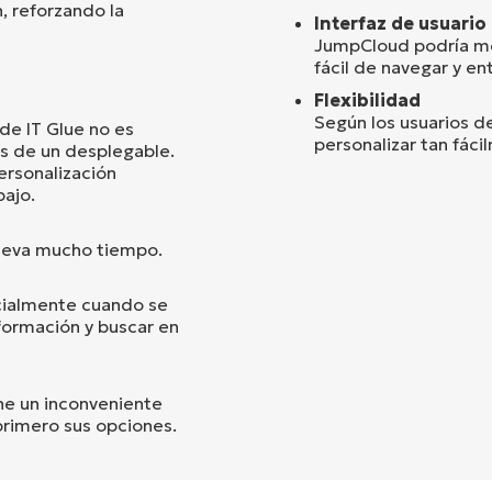
, reforzando la
Interfaz de usuario
JumpCloud podría mej
fácil de navegar y en
Flexibilidad
Según los usuarios d
 de IT Glue no es
personalizar tan fác
ás de un desplegable.
ersonalización
bajo.
 lleva mucho tiempo.
cialmente cuando se
formación y buscar en
one un inconveniente
primero sus opciones.