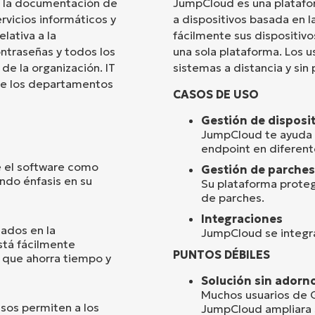
n la documentación de
JumpCloud es una platafo
rvicios informáticos y
a dispositivos basada en l
País
lativa a la
fácilmente sus dispositiv
ontraseñas y todos los
una sola plataforma. Los 
de la organización. IT
sistemas a distancia y sin
Company
name*
que los departamentos
CASOS DE USO
Gestión de disposi
JumpCloud te ayuda a
endpoint en diferent
 el software como
Gestión de parches
ndo énfasis en su
Su plataforma protege
de parches.
Integraciones
ados en la
JumpCloud se integra
stá fácilmente
PUNTOS DÉBILES
o que ahorra tiempo y
Solución sin adorn
Muchos usuarios de G
isos permiten a los
JumpCloud ampliara 