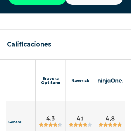
Calificaciones
Bravura
Naverisk
Optitune
4.3
4.1
4,8
General