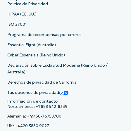
Política de Privacidad
HIPAA (EE. UU.)
ISO 27001
Programa de recompensas por errores
Essential Eight (Australia)
Cyber Essentials (Reino Unido)
Declaración sobre Esclavitud Moderna (Reino Unido /
Australia)
Derechos de privacidad de California
Tus opciones de privacidad
Información de contacto
Norteamérica:
+1 888 542-8339
Alemania:
+49 30-76758700
UK: +44
20 3880 9027