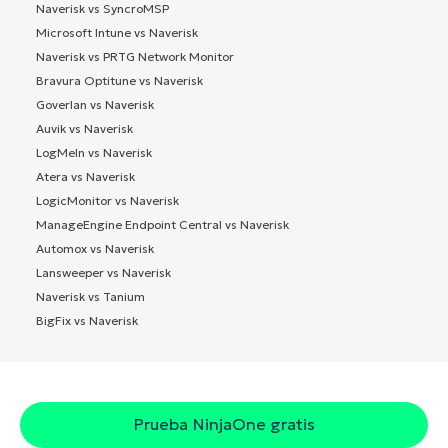
Naverisk vs SyncroMSP
Microsoft Intune vs Naverisk
Naverisk vs PRTG Network Monitor
Bravura Optitune vs Naverisk
Goverlan vs Naverisk
Auvik vs Naverisk
LogMeIn vs Naverisk
Atera vs Naverisk
LogicMonitor vs Naverisk
ManageEngine Endpoint Central vs Naverisk
Automox vs Naverisk
Lansweeper vs Naverisk
Naverisk vs Tanium
BigFix vs Naverisk
Prueba NinjaOne gratis