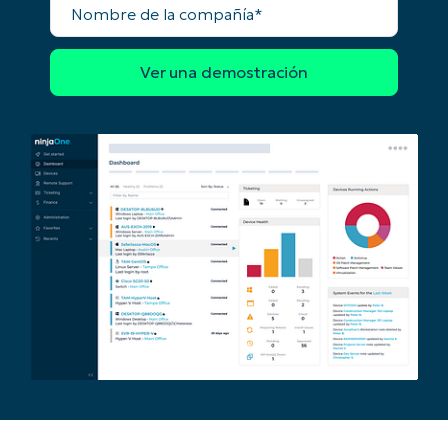
de
la
compañía