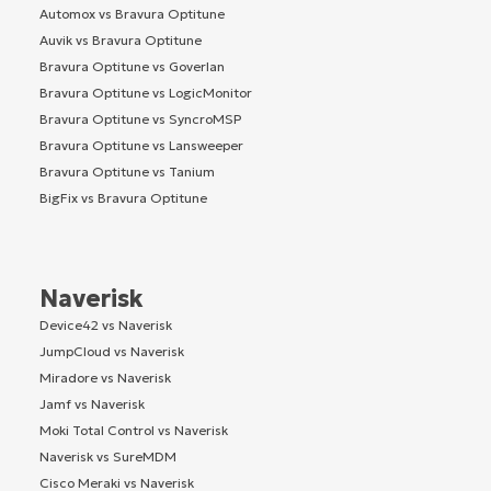
Automox vs Bravura Optitune
Auvik vs Bravura Optitune
Bravura Optitune vs Goverlan
Bravura Optitune vs LogicMonitor
Bravura Optitune vs SyncroMSP
Bravura Optitune vs Lansweeper
Bravura Optitune vs Tanium
BigFix vs Bravura Optitune
Naverisk
Device42 vs Naverisk
JumpCloud vs Naverisk
Miradore vs Naverisk
Jamf vs Naverisk
Moki Total Control vs Naverisk
Naverisk vs SureMDM
Cisco Meraki vs Naverisk