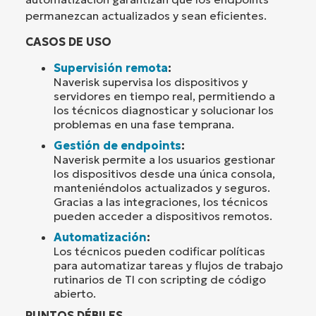
permanezcan actualizados y sean eficientes.
CASOS DE USO
Supervisión remota
:
Naverisk supervisa los dispositivos y
servidores en tiempo real, permitiendo a
los técnicos diagnosticar y solucionar los
problemas en una fase temprana.
Gestión de endpoints
:
Naverisk permite a los usuarios gestionar
los dispositivos desde una única consola,
manteniéndolos actualizados y seguros.
Gracias a las integraciones, los técnicos
pueden acceder a dispositivos remotos.
Automatización
:
Los técnicos pueden codificar políticas
para automatizar tareas y flujos de trabajo
rutinarios de TI con scripting de código
abierto.
PUNTOS DÉBILES