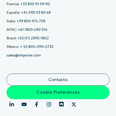
Francia:
+33 800 91 09 90
España:
+34 930 03 80 68
Italia:
+39 800 974 708
APAC:
+61 1800 490 516
Brasil:
+55 (11) 2395-1802
México:
+ 52 800-099-0732
sales@ninjaone.com
Contacto
Cookie Preferences