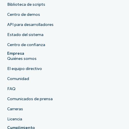
Biblioteca de scripts
Centro de demos
API para desarrolladores
Estado del sistema
Centro de confianza
Empresa
Quiénes somos
El equipo directivo
Comunidad
FAQ
Comunicados de prensa
Carreras
Licencia
Cumplimiento