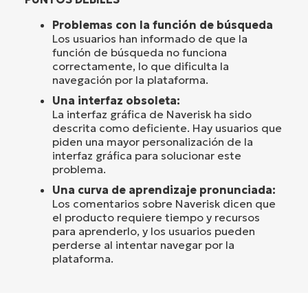
Problemas con la función de búsqueda
Los usuarios han informado de que la
función de búsqueda no funciona
correctamente, lo que dificulta la
navegación por la plataforma.
Una interfaz obsoleta:
La interfaz gráfica de Naverisk ha sido
descrita como deficiente. Hay usuarios que
piden una mayor personalización de la
interfaz gráfica para solucionar este
problema.
Una curva de aprendizaje pronunciada:
Los comentarios sobre Naverisk dicen que
el producto requiere tiempo y recursos
para aprenderlo, y los usuarios pueden
perderse al intentar navegar por la
plataforma.