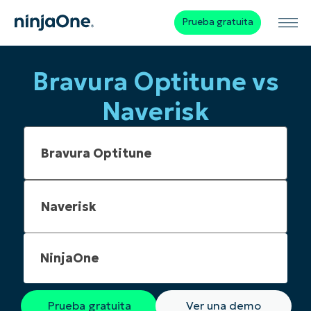
Prueba gratuita
Bravura Optitune vs
Naverisk
NinjaOne
Prueba gratuita
Ver una demo