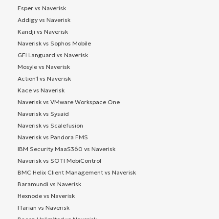
Esper vs Naverisk
Addigy vs Naverisk
Kandji vs Naverisk
Naverisk vs Sophos Mobile
GFI Languard vs Naverisk
Mosyle vs Naverisk
Action1 vs Naverisk
Kace vs Naverisk
Naverisk vs VMware Workspace One
Naverisk vs Sysaid
Naverisk vs Scalefusion
Naverisk vs Pandora FMS
IBM Security MaaS360 vs Naverisk
Naverisk vs SOTI MobiControl
BMC Helix Client Management vs Naverisk
Baramundi vs Naverisk
Hexnode vs Naverisk
ITarian vs Naverisk