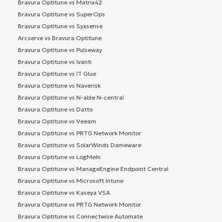
Bravura Optitune vs Matrix42
Bravura Optitune vs SuperOps
Bravura Optitune vs Syxsense
Arcserve vs Bravura Optitune
Bravura Optitune vs Pulseway
Bravura Optitune vs Ivanti
Bravura Optitune vs IT Glue
Bravura Optitune vs Naverisk
Bravura Optitune vs N-able N-central
Bravura Optitune vs Datto
Bravura Optitune vs Veeam
Bravura Optitune vs PRTG Network Monitor
Bravura Optitune vs SolarWinds Dameware
Bravura Optitune vs LogMeIn
Bravura Optitune vs ManageEngine Endpoint Central
Bravura Optitune vs Microsoft Intune
Bravura Optitune vs Kaseya VSA
Bravura Optitune vs PRTG Network Monitor
Bravura Optitune vs Connectwise Automate