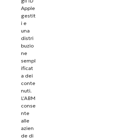
gli ID
Apple
gestit
i e
una
distri
buzio
ne
sempl
ificat
a dei
conte
nuti.
L’ABM
conse
nte
alle
azien
de di