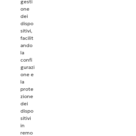
gesti
frequenti
one
su Apple
dei
Business
dispo
Manager
sitivi,
facilit
ando
la
confi
gurazi
one e
la
prote
zione
dei
dispo
sitivi
in
remo