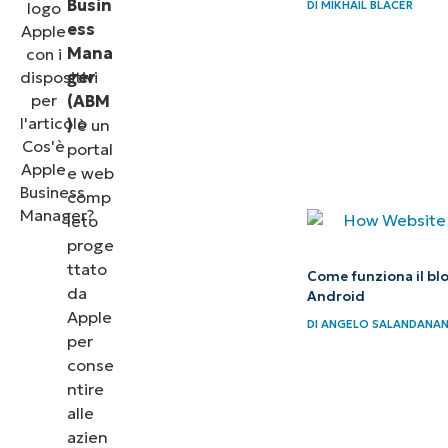
Busin
DI
MIKHAIL BLACER
e MDM
ess
Mana
Chi usa
ger
Apple
(ABM
Business
)
è un
portal
Manager
e web
Quali sono
comp
leto
le
proge
funzionalità
ttato
Come funziona il bloc
principali di
da
Android
Apple
Apple
DI
ANGELO SALANDANA
per
Business
conse
Manager?
ntire
alle
Come
azien
aggiungere