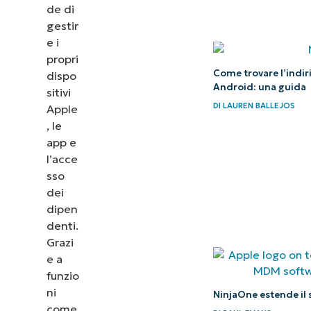
de di
dispositivi
gestir
ad Apple
e i
Business
propri
Come trovare l’indir
dispo
Manager
Android: una guida
sitivi
(ABM)?
DI
LAUREN BALLEJOS
Apple
, le
Rimozione
app e
dei
l’acce
dispositivi
sso
da Apple
dei
dipen
Business
denti.
Manager
Grazi
e a
Integrazione
funzio
di Apple
ni
NinjaOne estende i
Business
come