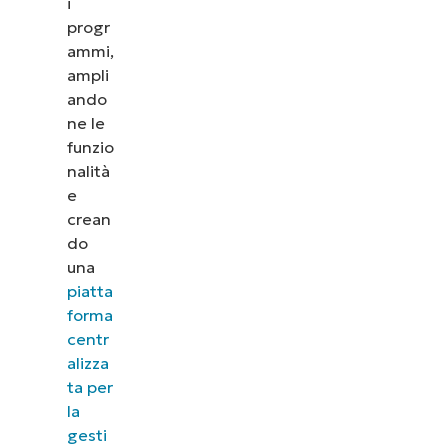
i
progr
ammi,
ampli
ando
ne le
funzio
nalità
e
crean
do
una
piatta
forma
centr
alizza
ta per
la
gesti