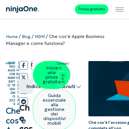
Prova gratuita
/
/
/
Che cos’è Apple Business
Home
Blog
MDM
Manager e come funziona?
ULTI
1
MDM
Catego
/
/
MO
2
Inizia
rie:
AGG
M
una
IOR
IN
M
prova
NAM
DI
D
gratuita
ENT
L
M
O
19
E
Indice dei contenuti
GIU
T
GN
T
Guida
O
U
Riepilogo
essenziale
202
R
alla
5
A
Ch
Che
gestione
Che cos’è
dei
e
dispositivi
cos’è
Apple
Che cos’è l’accesso
mobili
cos
Business
completa all’uso