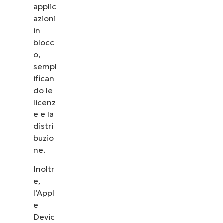
applic
azioni
in
blocc
o,
sempl
ifican
do le
licenz
e e la
distri
buzio
ne.
Inoltr
e,
l’Appl
e
Devic