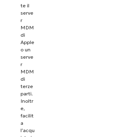
te il
serve
r
MDM
di
Apple
o un
serve
r
MDM
di
terze
parti.
Inoltr
e,
facilit
a
l’acqu