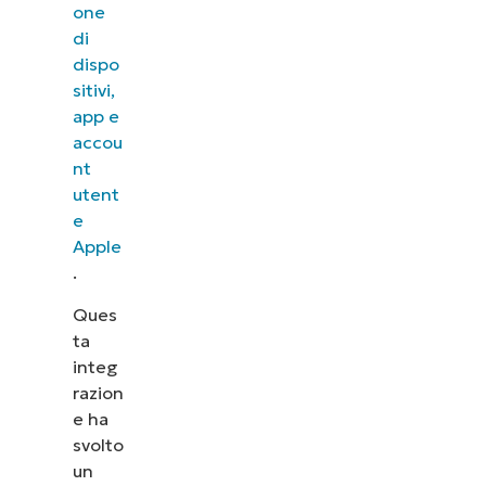
one
di
dispo
sitivi,
app e
accou
nt
utent
e
Apple
.
Ques
ta
integ
razion
e ha
svolto
un