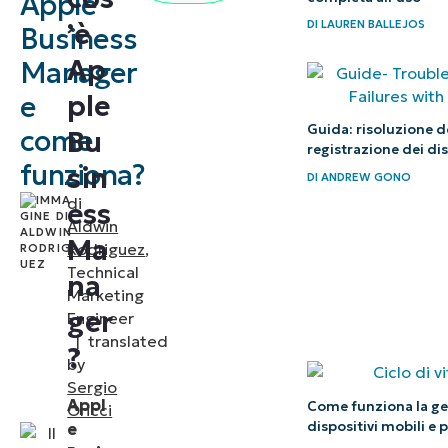
Apple
’è
DI
LAUREN BALLEJOS
Manager?
Business
Ap
Manager
L’evoluzione
ple
e
e l’impatto
di Apple
Guida: risoluzione de
come
Bu
registrazione dei dis
Business
funziona?
sin
DI
ANDREW GONO
Manager: Da
di
ess
VPP e DEP a
Aldwin
Ma
una centrale
Rodriguez
,
Technical
di
na
Marketing
automazione
ger
Engineer
centralizzata
|
translated
?
by
Il
Sergio
Appl
Come funziona la ges
rapporto
Oricci
dispositivi mobili e
e
tra ABM