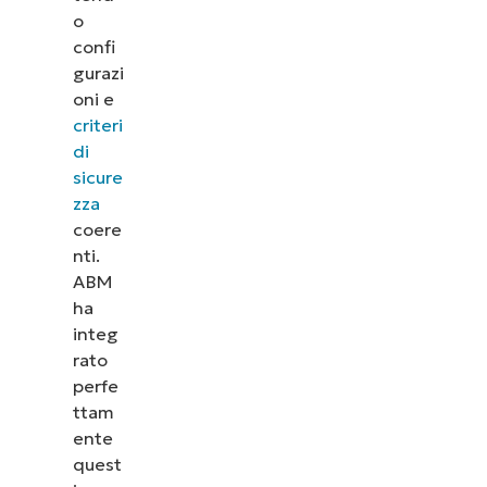
o
confi
gurazi
oni e
criteri
di
sicure
zza
coere
nti.
ABM
ha
integ
rato
perfe
ttam
ente
quest