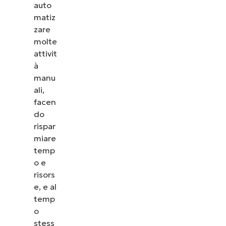
auto
matiz
zare
molte
attivit
à
manu
ali,
facen
do
rispar
miare
temp
o e
risors
e, e al
Guarda NinjaOne in 
temp
o
Dai un’occhiata alle nostre demo on-demand
stess