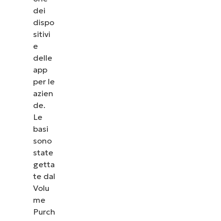
dei
dispo
sitivi
e
delle
app
per le
azien
de.
Le
basi
sono
state
getta
te dal
Volu
me
Purch