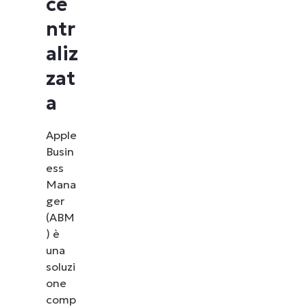
ce
ntr
aliz
zat
a
Apple
Busin
ess
Mana
ger
(ABM
) è
una
soluzi
one
comp