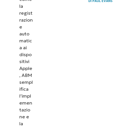
DI
PAUL EVANS
Manager
la
regist
con
razion
NinjaOne
e
MDM
auto
matic
Il duo
a ai
dinamico
dispo
della
sitivi
gestione
Apple
, ABM
dei
sempl
dispositivi
ifica
Apple:
l’impl
ABM e
emen
MDM
tazio
ne e
Domande
la