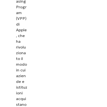
asing
Progr
am
(VPP)
di
Apple
, che
ha
rivolu
ziona
to il
modo
in cui
azien
de e
istituz
ioni
acqui
stano