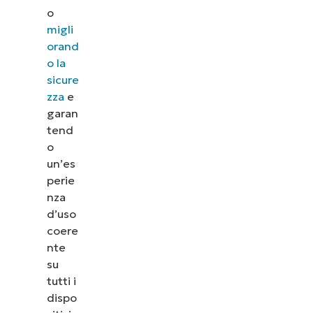
NinjaOne semplifica attività IT come la gestione
o
patching, l’MDM, il ticketing e altro
migli
orand
Scopri le demo
o la
sicure
zza
e
garan
tend
o
un’es
perie
nza
d’uso
coere
nte
su
tutti i
dispo