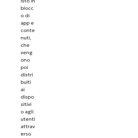
isto in
blocc
o di
app e
conte
nuti,
che
veng
ono
poi
distri
buiti
ai
dispo
sitivi
o agli
utenti
attrav
erso