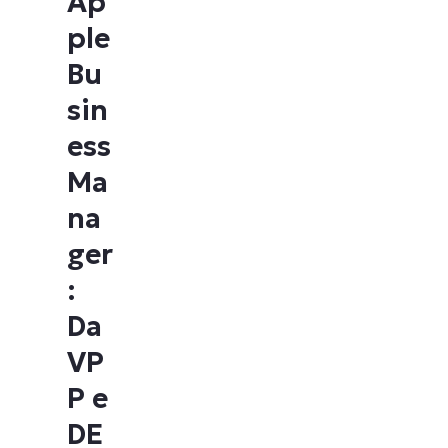
Ap
ple
Bu
sin
ess
Ma
na
ger
:
Da
VP
P e
DE