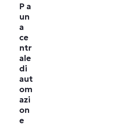
P a
un
a
ce
ntr
ale
di
aut
om
azi
on
e