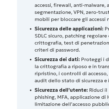
Mettere al sicuro le tue risorse: C
accessi, firewall, anti-malware,
sicurezza IT
segmentazione, VPN, zero-trust
mobili per bloccare gli accessi 
Proteggi le tue risorse: Definizion
Sicurezza delle applicazioni:
P
Best practice di sicurezza informa
SDLC sicuro, patching regolare
crittografia, test di penetrazio
Come NinjaOne supporta il tuo ele
criteri di password.
Sicurezza dei dati:
Proteggi i da
la crittografia a riposo e in tran
ripristino, i controlli di accesso
audit dello stato di sicurezza e
Sicurezza dell’utente:
Riduci i
phishing, MFA, applicazione di 
limitazione dell’accesso pubbli