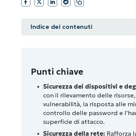
Indice dei contenuti
Riepilogo
Punti chiave
Punti chiave
Indice dei contenuti
Sicurezza dei dispositivi e deg
Come posso creare un elenco di co
con il rilevamento delle risorse
Quali sono i vantaggi dell’utilizzo
vulnerabilità, la risposta alle mi
IT?
controllo delle password e l’ha
superficie di attacco.
L’importanza della valutazione del 
Sicurezza della rete:
Rafforza l