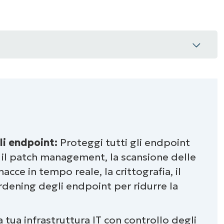
li endpoint:
Proteggi tutti gli endpoint
ntrollo della sicurezza IT?
, il patch management, la scansione delle
 di un elenco di controllo della sicurezza
nacce in tempo reale, la crittografia, il
rdening degli endpoint per ridurre la
rischio di sicurezza
a tua infrastruttura IT con controllo degli