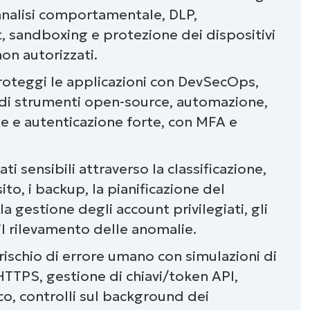
reare un elenco di controllo per la
 analisi comportamentale, DLP,
, sandboxing e protezione dei dispositivi
non autorizzati.
e delle funzioni
roteggi le applicazioni con DevSecOps,
tica
 di strumenti open-source, automazione,
ne e autenticazione forte, con MFA e
nco di controllo della sicurezza IT
ti sensibili attraverso la classificazione,
sito, i backup, la pianificazione del
, la gestione degli account privilegiati, gli
 il rilevamento delle anomalie.
l rischio di errore umano con simulazioni di
HTTPS, gestione di chiavi/token API,
co, controlli sul background dei