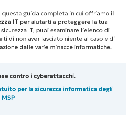
Guarda NinjaOne in
 questa guida completa in cui offriamo il
azione
ezza IT
per aiutarti a proteggere la tua
 sicurezza IT, puoi esaminare l’elenco di
un’occhiata alle nostre demo on-demand per v
rti di non aver lasciato niente al caso e di
e NinjaOne semplifica attività IT come la gest
zazione dalle varie minacce informatiche.
li endpoint, il patching, l’MDM, il ticketing e a
ancora.
ifese contro i cyberattacchi.
Scopri le demo
ratuito
per la sicurezza informatica degli
MSP