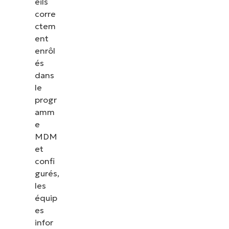
eils
corre
ctem
ent
enrôl
és
dans
le
progr
amm
e
MDM
et
confi
gurés,
les
équip
es
infor