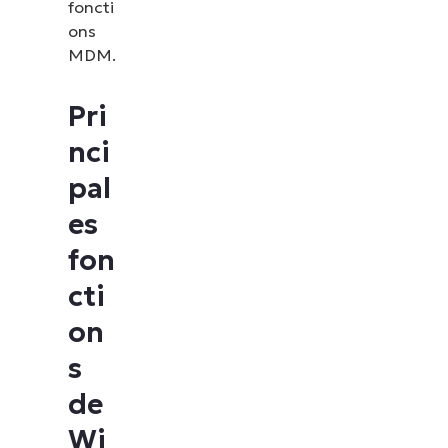
foncti
ons
MDM.
Pri
nci
pal
es
fon
cti
on
s
de
Wi