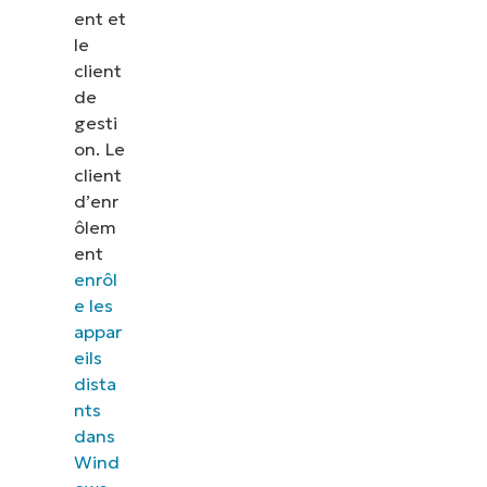
ent et
les correctifs, le MDM, la gestion des tickets et
le
bien plus encore.
client
de
Explorer les démos
gesti
on. Le
client
d’enr
ôlem
ent
enrôl
e les
appar
eils
dista
nts
dans
Wind