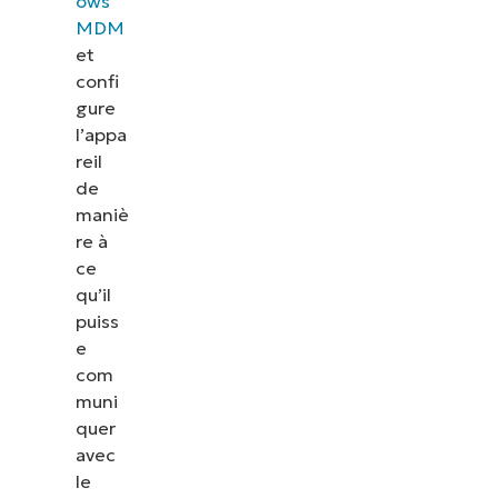
ows
MDM
et
confi
gure
l’appa
reil
de
maniè
re à
ce
qu’il
puiss
e
com
muni
quer
avec
le