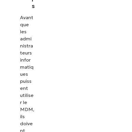
s
Avant
que
les
admi
nistra
teurs
infor
matiq
ues
puiss
ent
utilise
r le
MDM,
ils
doive
nt