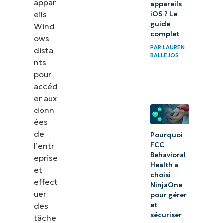
appar
appareils
eils
iOS ? Le
guide
Wind
complet
ows
PAR
LAUREN
dista
BALLEJOS
nts
pour
accéd
er aux
donn
ées
de
Pourquoi
l’entr
FCC
Behavioral
eprise
Health a
et
choisi
effect
NinjaOne
uer
pour gérer
des
et
sécuriser
tâche