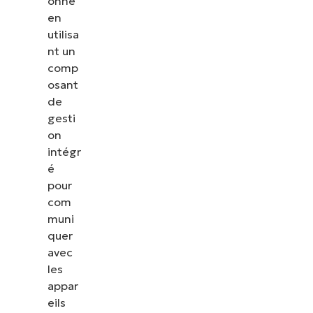
onne
en
utilisa
nt un
comp
osant
de
gesti
on
intégr
é
pour
com
muni
quer
avec
les
appar
eils