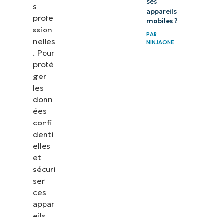
ses
s
appareils
profe
mobiles ?
ssion
PAR
nelles
NINJAONE
. Pour
proté
ger
les
donn
ées
confi
denti
elles
et
sécuri
ser
ces
appar
eils