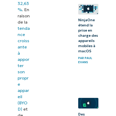
La
32,63
gestion
%
. En
raison
des
NinjaOne
de la
appareils
étend la
tenda
prise en
mobiles
nce
charge des
est-elle
croiss
appareils
mobiles à
réservée
ante
macOS
à
aux
PAR
PAUL
appor
appareils
EVANS
ter
Windows
son
?
propr
e
Gestion
appar
du cycle
eil
(BYO
de vie
D)
et
des
Des
de