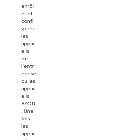
enrôl
er et
confi
gurer
les
appar
eils
de
l’entr
eprise
ou les
appar
eils
BYOD
. Une
fois
les
appar