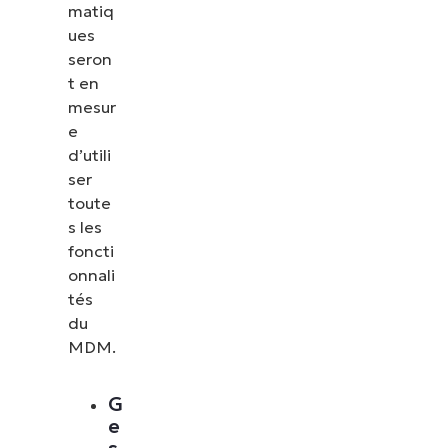
matiq
ues
seron
t en
mesur
e
d’utili
ser
toute
s les
foncti
onnali
tés
du
MDM.
G
e