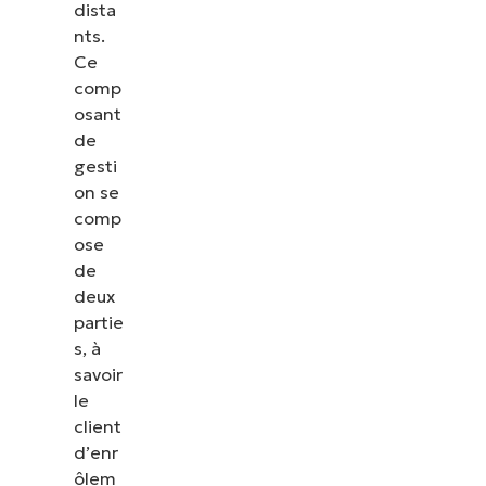
dista
nts.
Ce
comp
osant
de
gesti
on se
comp
ose
de
deux
partie
s, à
Voir NinjaOne en action
savoir
le
client
Parcourez nos démonstrations à la demande pour
d’enr
découvrir comment NinjaOne simplifie les tâches
ôlem
informatiques telles que la gestion des terminaux,