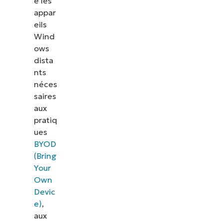
e les
appar
eils
Wind
ows
dista
nts
néces
saires
aux
pratiq
ues
BYOD
(Bring
Your
Own
Devic
e)
,
aux