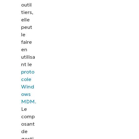
outil
tiers,
elle
peut
le
faire
en
utilisa
nt le
proto
cole
Wind
ows
MDM.
Le
comp
osant
de
gesti