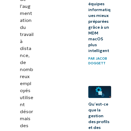
appareils
équipes
l’aug
informatiq
Windows
ment
ues mieux
ation
préparées
Protégez
du
grâce à un
tous vos
MDM
travail
macOS
à
appareils
plus
dista
avec le
intelligent
nce,
logiciel
PAR
JACOB
de
DOGGETT
Windows
nomb
MDM et
reux
empl
RMM
oyés
Plus de
utilise
nt
Qu’est-ce
ressources
que la
désor
MDM
gestion
mais
des profils
des
et des