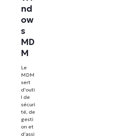
nd
ow
s
MD
M
Le
MDM
sert
d’outi
l de
sécuri
té, de
gesti
on et
d’assi