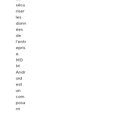
sécu
riser
les
donn
ées
de
l’entr
epris
e.
MD
M
Andr
oid
est
un
com
posa
nt