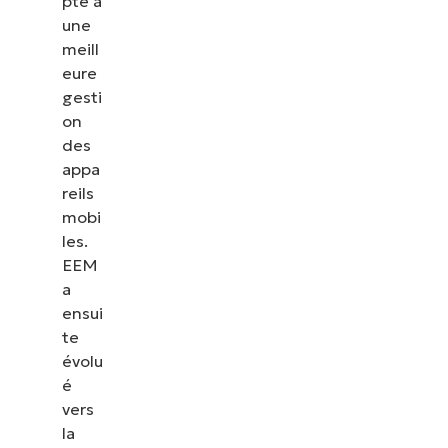
pte à
une
meill
eure
gesti
on
des
appa
reils
mobi
les.
EEM
a
ensui
te
évolu
é
vers
la