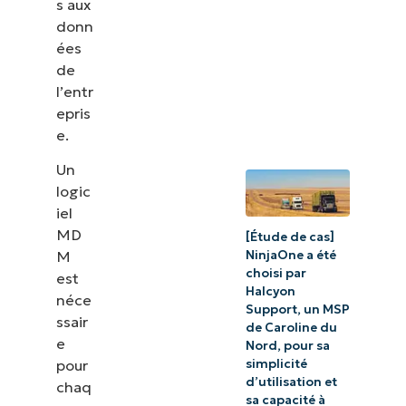
s aux
donn
ées
de
l’entr
epris
e.
Un
logic
iel
MD
[Étude de cas]
NinjaOne a été
M
choisi par
est
Halcyon
néce
Support, un MSP
ssair
de Caroline du
e
Nord, pour sa
simplicité
pour
d’utilisation et
chaq
sa capacité à