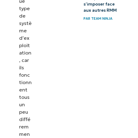
ue
s’imposer face
type
aux autres RMM
de
PAR
TEAM NINJA
systè
me
d’ex
ploit
ation
, car
ils
fonc
tionn
ent
tous
un
peu
diffé
rem
men