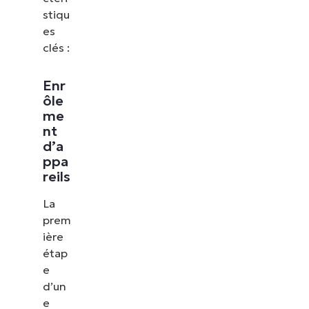
stiqu
es
clés :
Enr
ôle
me
nt
d’a
ppa
reils
La
prem
ière
étap
e
d’un
e