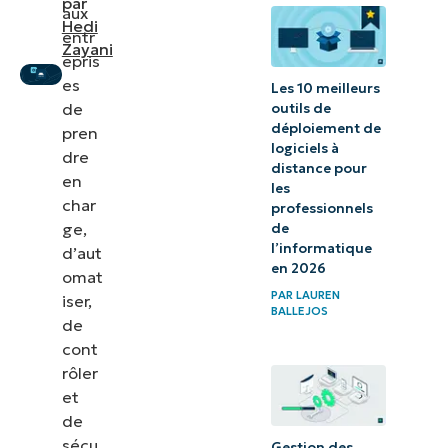
par
gestion
aux
Hedi
des
entr
Zayani
epris
appareils
es
Les 10 meilleurs
mobiles
de
outils de
est-elle
déploiement de
pren
logiciels à
réservée
dre
distance pour
aux
en
les
char
appareils
professionnels
ge,
de
Android
l’informatique
d’aut
?
en 2026
omat
PAR
LAUREN
iser,
Sécuriser les
BALLEJOS
de
données
cont
organisationnelles
rôler
et
sur les appareils
de
mobiles Android
sécu
Gestion des