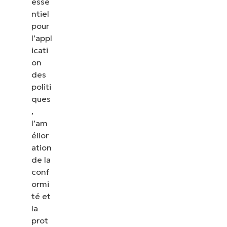
esse
ntiel
pour
l’appl
icati
on
des
politi
ques
,
l’am
élior
ation
de la
conf
ormi
té et
la
prot