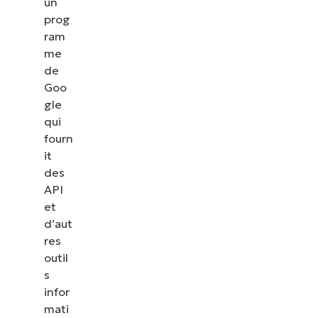
un
prog
ram
me
de
Goo
gle
qui
fourn
it
des
API
et
d’aut
res
outil
s
infor
mati