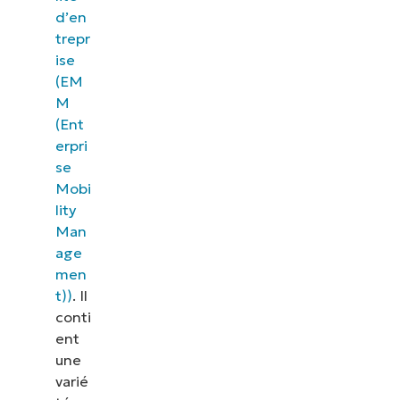
d’en
trepr
ise
(EM
M
(Ent
erpri
se
Mobi
lity
Man
age
men
t))
. Il
conti
ent
une
varié