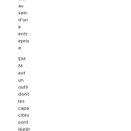
au
sein
d’un
e
entr
epris
e.
EM
M
est
un
outil
dont
les
capa
cités
sont
légèr