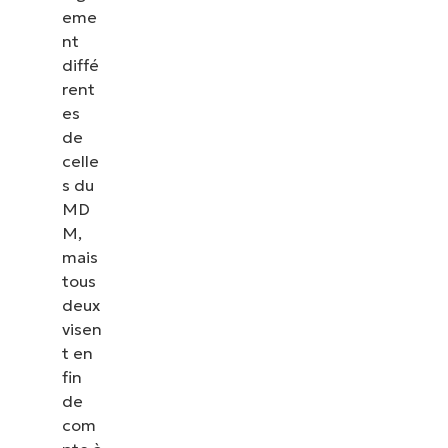
eme
nt
diffé
rent
es
de
celle
s du
MD
M,
mais
tous
deux
visen
t en
fin
de
com