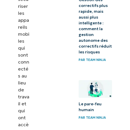
riser
correctifs plus
Plus de
rapide, mais
les
ressources
aussi plus
appa
intelligente :
MDM
reils
comment la
mobi
gestion
les
autonome des
correctifs réduit
qui
les risques
sont
PAR
TEAM NINJA
conn
ecté
s au
lieu
de
trava
il et
Le pare-feu
humain
qui
ont
PAR
TEAM NINJA
accè