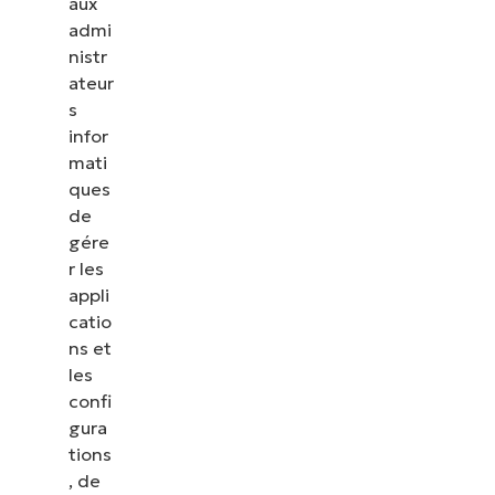
aux
admi
nistr
ateur
s
infor
mati
ques
de
gére
r les
appli
catio
ns et
les
confi
gura
tions
, de