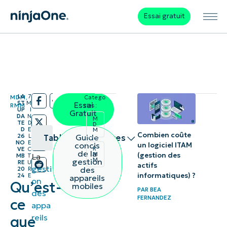
Essai gratuit
LA
7
MDM
,
Catego
/
/
ST
M
Essai
RMM
ries:
UP
I
Gratuit
DA
N
M
TE
D
D
D
E
M
Combien coûte
Guide
26
L
Table des matières
NO
E
concis
un logiciel ITAM
R
VE
C
de la
M
(gestion des
La
MB
T
À quoi
M
gestion
RE
U
actifs
gesti
des
20
R
sert
informatiques) ?
24
E
appareils
on
Qu’est-
mobiles
MDM
PAR
BEA
des
FERNANDEZ
ce
Android
appa
reils
que
?