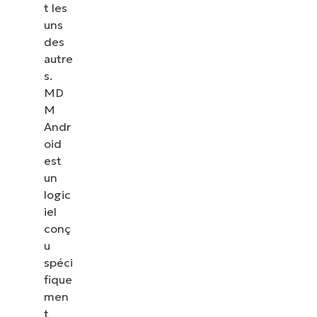
t les
uns
des
autre
s.
MD
M
Andr
oid
est
un
logic
iel
conç
u
spéci
fique
men
t