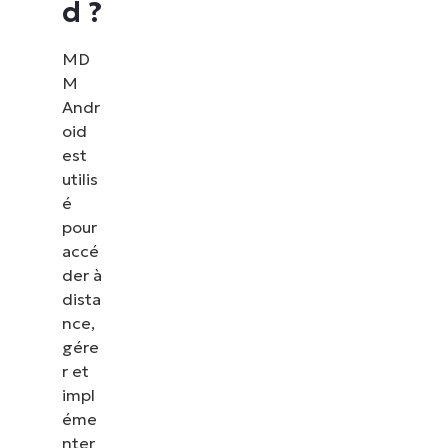
d ?
MD
M
Andr
oid
est
utilis
é
pour
accé
der à
dista
nce,
gére
r et
impl
éme
nter