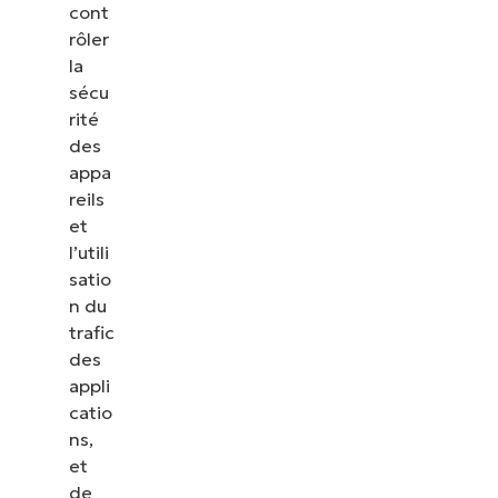
cont
rôler
la
sécu
rité
des
appa
reils
et
l’utili
satio
n du
trafic
des
appli
catio
ns,
et
de