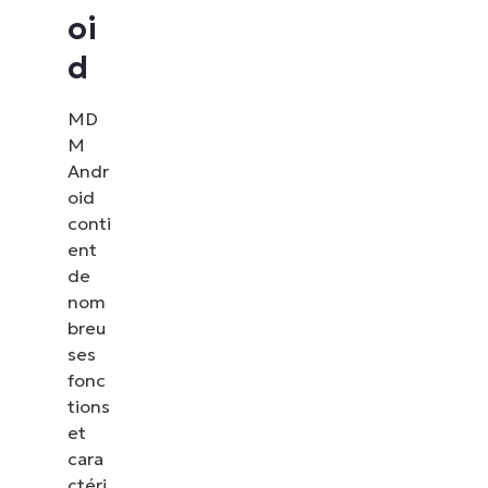
oi
d
MD
M
Andr
oid
conti
ent
de
nom
breu
ses
fonc
tions
et
cara
ctéri