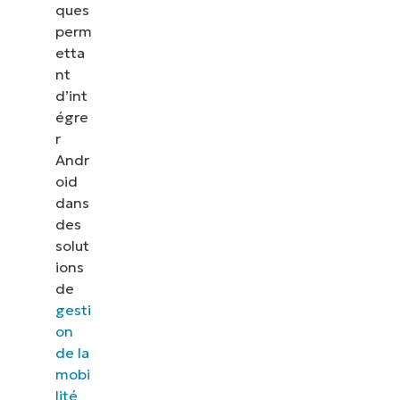
ques
perm
etta
nt
d’int
égre
r
Andr
oid
dans
des
solut
ions
de
gesti
on
de la
mobi
lité