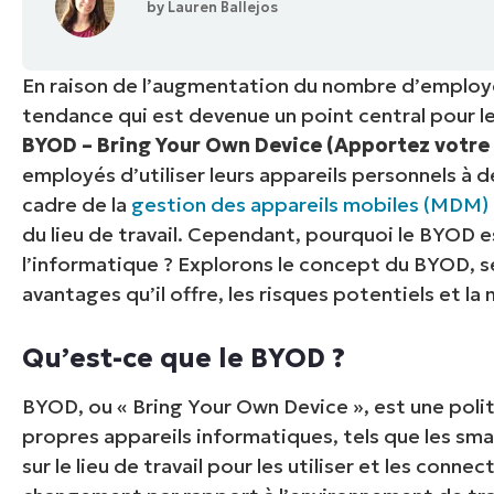
by
Lauren Ballejos
CONTACTER NOTRE ÉQUIPE COMMERC
CONTACTER NOTRE ÉQUIPE C
CONTACTER NOTRE ÉQUIPE C
FEUILLE DE ROUTE PRODUIT
DÉMONSTRATION
PLA
DÉMONSTRATION
En raison de l’augmentation du nombre d’employés
CONTACTER NOTRE ÉQUIPE C
DÉMONSTRATION
tendance qui est devenue un point central pour l
BYOD – Bring Your Own Device (Apportez votre 
employés d’utiliser leurs appareils personnels à de
cadre de la
gestion des appareils mobiles (MDM)
du lieu de travail. Cependant, pourquoi le BYOD e
l’informatique ? Explorons le concept du BYOD, se
avantages qu’il offre, les risques potentiels et la
Qu’est-ce que le BYOD ?
BYOD, ou « Bring Your Own Device », est une poli
propres appareils informatiques, tels que les sma
sur le lieu de travail pour les utiliser et les connec