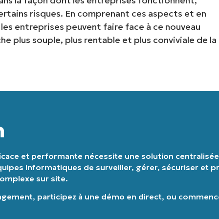
s la façon dont les entreprises fonctionnent,
rtains risques. En comprenant ces aspects et en
Pays
es entreprises peuvent faire face à ce nouveau
 plus souple, plus rentable et plus conviviale de la
Company
name*
n
cace et performante nécessite une solution centralisée q
ipes informatiques de surveiller, gérer, sécuriser et pr
complexe sur site.
nagement
,
participez à une démo en direct
, ou
commencez