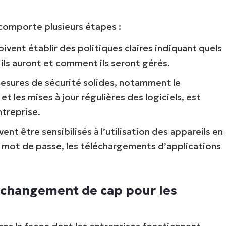
comporte plusieurs étapes :
oivent établir des politiques claires indiquant quels
 ils auront et comment ils seront gérés.
mesures de sécurité solides, notamment le
et les mises à jour régulières des logiciels, est
ntreprise.
Commencez votre essai de 14 jours
ent être sensibilisés à l’utilisation des appareils en
rte de crédit requise, accès complet à toutes les foncti
 mot de passe, les téléchargements d’applications
Prénom
et
Nom*
Business
n changement de cap pour les
email*
Phone
number*