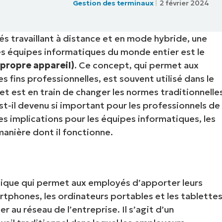
Gestion des terminaux
2 février 2024
IALE
OMMERCIALE
VIDÉO DE DÉMONSTRATION
VIDÉO DE
OMMERCIALE
VIDÉO DE
TEFORME
 travaillant à distance et en mode hybride, une
OMMERCIALE
VIDÉO DE
es équipes informatiques du monde entier est le
propre appareil)
. Ce concept, qui permet aux
s fins professionnelles, est souvent utilisé dans le
et est en train de changer les normes traditionnelle
st-il devenu si important pour les professionnels de
s implications pour les équipes informatiques, les
 manière dont il fonctionne.
tique qui permet aux employés d’apporter leurs
rtphones, les ordinateurs portables et les tablette
ter au réseau de l’entreprise. Il s’agit d’un