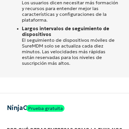
Los usuarios dicen necesitar más formación
y recursos para entender mejor las
características y configuraciones de la
plataforma.
Largos intervalos de seguimiento de
dispositivos
El seguimiento de dispositivos móviles de
SureMDM solo se actualiza cada diez
minutos. Las velocidades más rápidas
están reservadas para los niveles de
suscripción más altos.
NinjaOne
Prueba gratuita