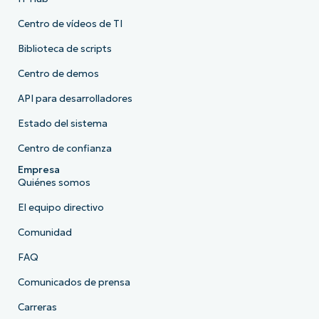
Centro de vídeos de TI
Biblioteca de scripts
Centro de demos
API para desarrolladores
Estado del sistema
Centro de confianza
Empresa
Quiénes somos
El equipo directivo
Comunidad
FAQ
Comunicados de prensa
Carreras