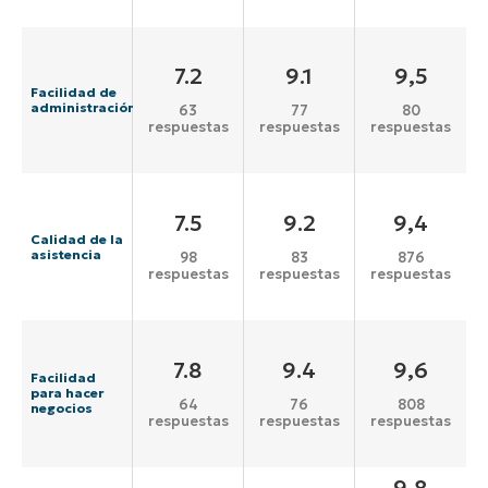
7.2
9.1
9,5
Facilidad de
administración
63
77
80
respuestas
respuestas
respuestas
7.5
9.2
9,4
Calidad de la
asistencia
98
83
876
respuestas
respuestas
respuestas
7.8
9.4
9,6
Facilidad
para hacer
64
76
808
negocios
respuestas
respuestas
respuestas
9,8