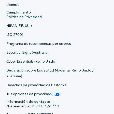
Licencia
Cumplimiento
Política de Privacidad
HIPAA (EE. UU.)
ISO 27001
Programa de recompensas por errores
Essential Eight (Australia)
Cyber Essentials (Reino Unido)
Declaración sobre Esclavitud Moderna (Reino Unido /
Australia)
Derechos de privacidad de California
Tus opciones de privacidad
Información de contacto
Norteamérica:
+1 888 542-8339