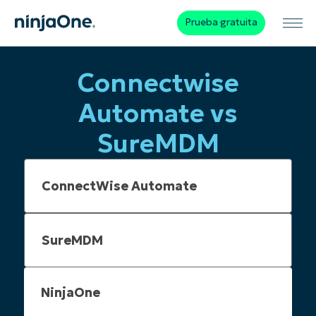
Prueba gratuita
Connectwise
Automate vs
SureMDM
NinjaOne