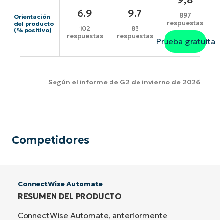
6.9
9.7
897
Orientación
respuestas
del producto
102
83
(% positivo)
respuestas
respuestas
Prueba gratuita
Según el informe de G2 de invierno de 2026
Competidores
ConnectWise Automate
RESUMEN DEL PRODUCTO
ConnectWise Automate, anteriormente