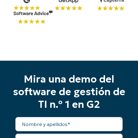
Mira una demo del
software de gestión de
TI n.º 1 en G2
Nombre
y
apellidos
E-