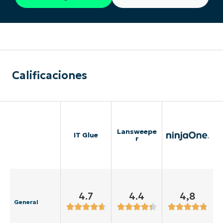
Calificaciones
Lansweepe
IT Glue
r
4.7
4.4
4,8
General