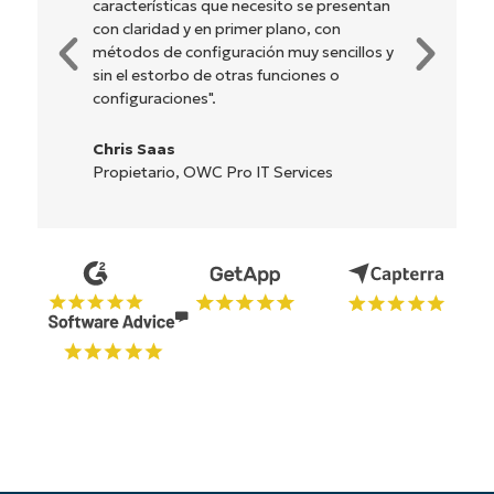
ue necesito se presentan
es sencilla de realizar y la i
primer plano, con
gestionar. Todas las opcio
uración muy sencillos y
herramientas están claram
otras funciones o
son fáciles de entender y la
muy intuitiva".
Ryan Reiffenberger
Pro IT Services
Reiffenberger.NET Techno