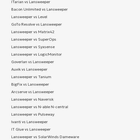
ITarian vs Lansweeper
Bacon Unlimited vs Lansweeper
Lansweeper vs Level
GoTo Resolve vs Lansweeper
Lansweeper vs Matrix42
Lansweeper vs SuperOps
Lansweeper vs Syxsense
Lansweeper vs LogicMonitor
Goverlan vs Lansweeper
Auvik vs Lansweeper
Lansweeper vs Tanium
BigFix vs Lansweeper
Arcserve vs Lansweeper
Lansweeper vs Naverisk
Lansweeper vs N-able N-central
Lansweeper vs Pulseway
Ivanti vs Lansweeper
IT Glue vs Lansweeper
Lansweeper vs SolarWinds Dameware