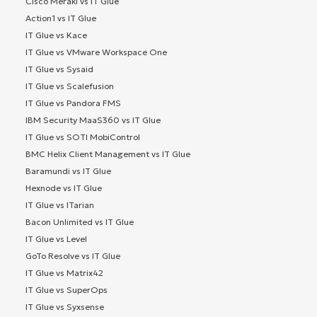
Cisco Meraki vs IT Glue
Action1 vs IT Glue
IT Glue vs Kace
IT Glue vs VMware Workspace One
IT Glue vs Sysaid
IT Glue vs Scalefusion
IT Glue vs Pandora FMS
IBM Security MaaS360 vs IT Glue
IT Glue vs SOTI MobiControl
BMC Helix Client Management vs IT Glue
Baramundi vs IT Glue
Hexnode vs IT Glue
IT Glue vs ITarian
Bacon Unlimited vs IT Glue
IT Glue vs Level
GoTo Resolve vs IT Glue
IT Glue vs Matrix42
IT Glue vs SuperOps
IT Glue vs Syxsense