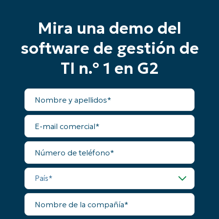
Mira una demo del
Comienza tu prueba de 14 días
software de gestión de
Sin necesidad de tarjeta de crédito, acceso
completo a todas las funciones.
TI n.º 1 en G2
First
and
last
name*
Nombre
Business
y
email*
apellidos
E-
Phone
mail
number*
comercial
Número
de
País
teléfono
País
Company
name*
Nombre
de
la