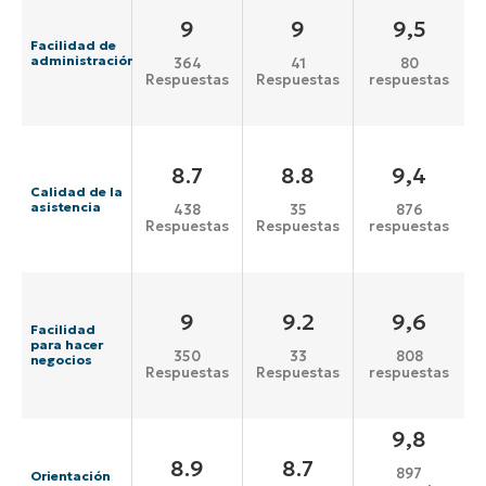
9
9
9,5
Facilidad de
administración
364
41
80
Respuestas
Respuestas
respuestas
8.7
8.8
9,4
Calidad de la
asistencia
438
35
876
Respuestas
Respuestas
respuestas
9
9.2
9,6
Facilidad
para hacer
350
33
808
negocios
Respuestas
Respuestas
respuestas
9,8
8.9
8.7
897
Orientación