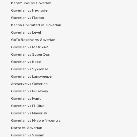
Baramundi vs Goverlan
Goverlan vs Hexnode
Goverlan vs ITarian
Bacon Unlimited vs Goverlan
Goverlan vs Level
GoTo Resolve vs Goverlan
Goverlan vs Matrix42
Goverlan vs SuperOps
Goverlan vs Kace
Goverlan vs Syxsense
Goverlan vs Lansweeper
Arcserve vs Goverlan
Goverlan vs Pulseway
Goverlan vs Ivanti
Goverlan vs IT Glue
Goverlan vs Naverisk
Goverlan vs N-able N-central
Datto vs Goverlan
Goverlan vs Veeam