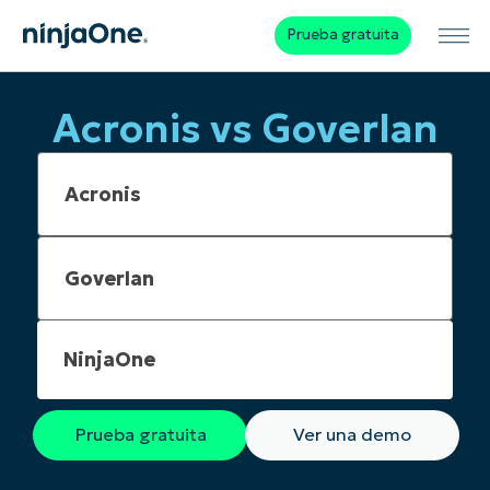
Prueba gratuita
Acronis vs Goverlan
NinjaOne
Prueba gratuita
Ver una demo