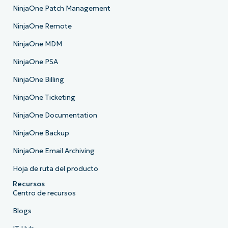
NinjaOne Patch Management
NinjaOne Remote
NinjaOne MDM
NinjaOne PSA
NinjaOne Billing
NinjaOne Ticketing
NinjaOne Documentation
NinjaOne Backup
NinjaOne Email Archiving
Hoja de ruta del producto
Recursos
Centro de recursos
Blogs