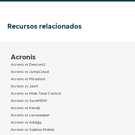
Recursos relacionados
Acronis
Acronis vs Device42
Acronis vs JumpCloud
Acronis vs Miradore
Acronis vs Jamf
Acronis vs Moki Total Control
Acronis vs SureMDM
Acronis vs Kandji
Acronis vs Lansweeper
Acronis vs Addigy
Acronis vs Sophos Mobile