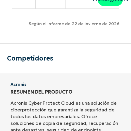
Según el informe de G2 de invierno de 2026
Competidores
Acronis
RESUMEN DEL PRODUCTO
Acronis Cyber Protect Cloud es una solución de
ciberprotección que garantiza la seguridad de
todos los datos empresariales. Ofrece
soluciones de copia de seguridad, recuperación
ante desastres, seguridad de endpoints,