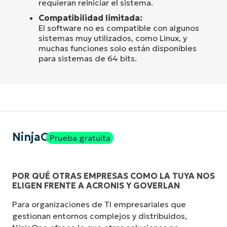
requieran reiniciar el sistema.
Compatibilidad limitada:
El software no es compatible con algunos
sistemas muy utilizados, como Linux, y
muchas funciones solo están disponibles
para sistemas de 64 bits.
NinjaOne
Prueba gratuita
POR QUÉ OTRAS EMPRESAS COMO LA TUYA NOS
ELIGEN FRENTE A ACRONIS Y GOVERLAN
Para organizaciones de TI empresariales que
gestionan entornos complejos y distribuidos,