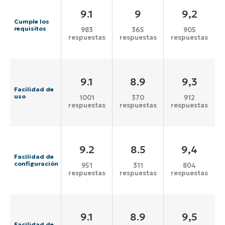
9.1
9
9,2
Cumple los
requisitos
983
365
905
respuestas
respuestas
respuestas
9.1
8.9
9,3
Facilidad de
uso
1001
370
912
respuestas
respuestas
respuestas
9.2
8.5
9,4
Facilidad de
configuración
951
311
804
respuestas
respuestas
respuestas
9.1
8.9
9,5
Facilidad de