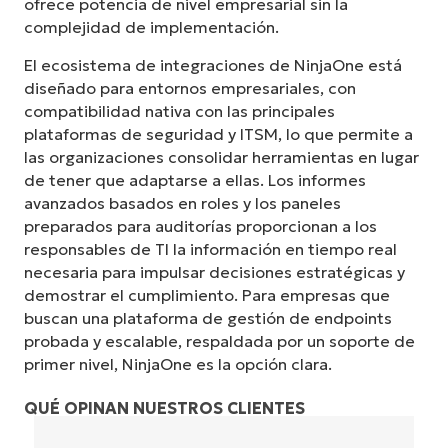
ofrece potencia de nivel empresarial sin la
complejidad de implementación.
El ecosistema de integraciones de NinjaOne está
diseñado para entornos empresariales, con
compatibilidad nativa con las principales
plataformas de seguridad y ITSM, lo que permite a
las organizaciones consolidar herramientas en lugar
de tener que adaptarse a ellas. Los informes
avanzados basados en roles y los paneles
preparados para auditorías proporcionan a los
responsables de TI la información en tiempo real
necesaria para impulsar decisiones estratégicas y
demostrar el cumplimiento. Para empresas que
buscan una plataforma de gestión de endpoints
probada y escalable, respaldada por un soporte de
primer nivel, NinjaOne es la opción clara.
QUÉ OPINAN NUESTROS CLIENTES