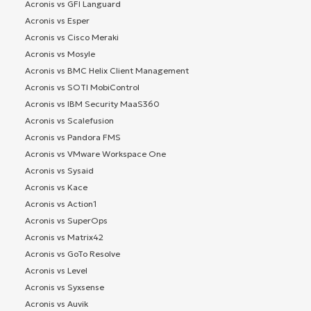
Acronis vs GFI Languard
Acronis vs Esper
Acronis vs Cisco Meraki
Acronis vs Mosyle
Acronis vs BMC Helix Client Management
Acronis vs SOTI MobiControl
Acronis vs IBM Security MaaS360
Acronis vs Scalefusion
Acronis vs Pandora FMS
Acronis vs VMware Workspace One
Acronis vs Sysaid
Acronis vs Kace
Acronis vs Action1
Acronis vs SuperOps
Acronis vs Matrix42
Acronis vs GoTo Resolve
Acronis vs Level
Acronis vs Syxsense
Acronis vs Auvik