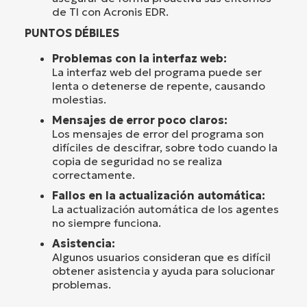
de TI con Acronis EDR.
PUNTOS DÉBILES
Problemas con la interfaz web:
La interfaz web del programa puede ser
lenta o detenerse de repente, causando
molestias.
Mensajes de error poco claros:
Los mensajes de error del programa son
difíciles de descifrar, sobre todo cuando la
copia de seguridad no se realiza
correctamente.
Fallos en la actualización automática:
La actualización automática de los agentes
no siempre funciona.
Asistencia:
Algunos usuarios consideran que es difícil
obtener asistencia y ayuda para solucionar
problemas.