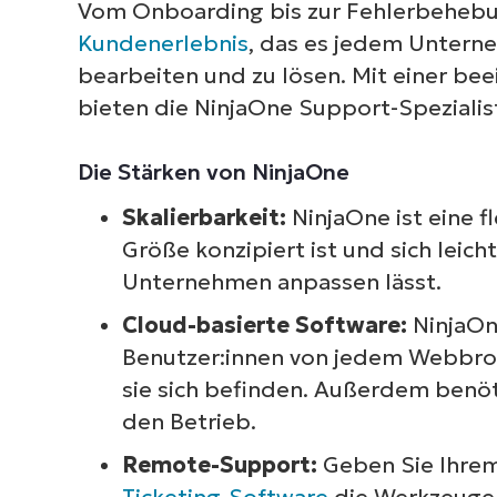
Vom Onboarding bis zur Fehlerbehebun
Kundenerlebnis
, das es jedem Unterne
bearbeiten und zu lösen. Mit einer b
bieten die NinjaOne Support-Spezialist
Die Stärken von NinjaOne
Skalierbarkeit:
NinjaOne ist eine f
Größe konzipiert ist und sich lei
Unternehmen anpassen lässt.
Cloud-basierte Software:
NinjaOne
Benutzer:innen von jedem Webbrow
sie sich befinden. Außerdem benöt
den Betrieb.
Remote-Support:
Geben Sie Ihrem
Ticketing-Software
die Werkzeuge 