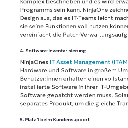
komplex beschrieben und es wird erwäh
S
Programms sein kann. NinjaOne zeichne
erf
Design aus, das es IT-Teams leicht mach
M
sie seine Funktionen voll nutzen können
vereinfacht die Patch-Verwaltungsaufga
4. Software-Inventarisierung
NinjaOnes
IT Asset Management (ITAM
Hardware und Software in großem Umf
Benutzer:innen erhalten einen vollstä
installierte Software in ihrer IT-Umg
Software gepatcht werden muss. Sola
separates Produkt, um die gleiche Tra
5. Platz 1 beim Kundensupport