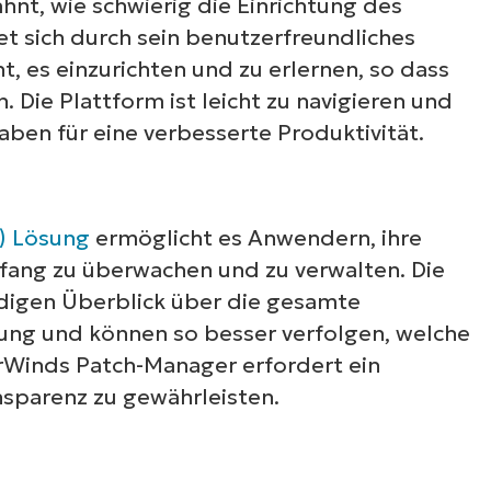
nt, wie schwierig die Einrichtung des
ehen Sie sich unsere On-Demand-Demos an u
t sich durch sein benutzerfreundliches
ahren Sie, wie NinjaOne IT-Aufgaben wie Endpu
t, es einzurichten und zu erlernen, so dass
anagement, Patching, MDM, Ticketing und me
. Die Plattform ist leicht zu navigieren und
vereinfacht
ben für eine verbesserte Produktivität.
Demos ansehen
) Lösung
ermöglicht es Anwendern, ihre
ang zu überwachen und zu verwalten. Die
ndigen Überblick über die gesamte
ebung und können so besser verfolgen, welche
rWinds Patch-Manager erfordert ein
nsparenz zu gewährleisten.