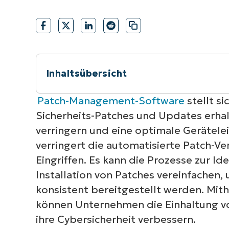
VERTRIEB KONTAKTIEREN
P
VERTRIEB KONTAKTIEREN
VERTRIEB KONTAKTIEREN
PRODUKT
P
ROADMAP
PLATTFORM
VERTRIEB KONTAKTIEREN
P
Inhaltsübersicht
Kurzüberblick
Patch-Management-Software
stellt s
Sicherheits-Patches und Updates erhal
1. NinjaOne
verringern und eine optimale Gerätele
verringert die automatisierte Patch-V
2. Patch My PC
Eingriffen. Es kann die Prozesse zur I
Installation von Patches vereinfachen, 
3. PDQ Deploy
konsistent bereitgestellt werden. Mi
können Unternehmen die Einhaltung vo
Analyse der SolarWinds Patch Manager
ihre Cybersicherheit verbessern.