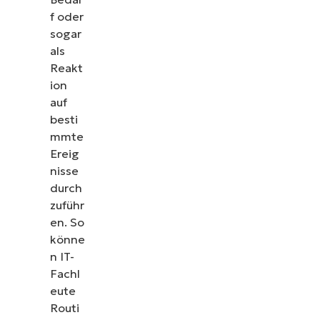
f oder
sogar
als
Reakt
ion
auf
besti
mmte
Ereig
nisse
durch
zuführ
en. So
könne
n IT-
Fachl
eute
Routi