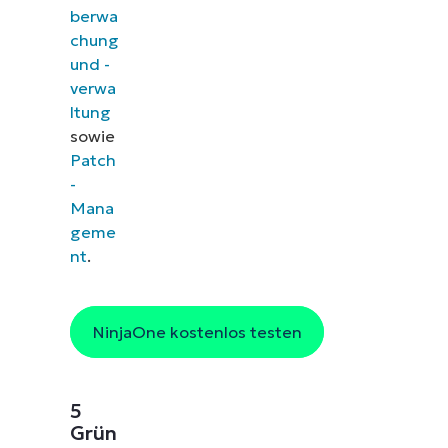
berwa
chung
und -
verwa
ltung
sowie
Patch
-
Mana
geme
nt
.
NinjaOne kostenlos testen
5
Grün