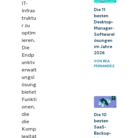
IT-
Die 11
Infras
besten
truktu
Desktop-
r zu
Manager-
optim
Softwarel
ieren.
ösungen
im Jahre
Die
2026
Endp
VON
BEA
unktv
FERNANDEZ
erwalt
ungsl
ösung
bietet
Funkti
onen,
die
Die 10
besten
die
SaaS-
Komp
Backup-
lexität