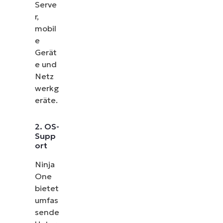
Serve
r,
mobil
e
Gerät
e und
Netz
werkg
eräte.
2. OS-
Supp
ort
Ninja
One
bietet
umfas
sende