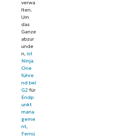
verwa
lten.
Um
das
Ganze
abzur
unde
n,
ist
Ninja
One
führe
nd bei
G2
für
Endp
unkt
mana
geme
nt
,
Fernü