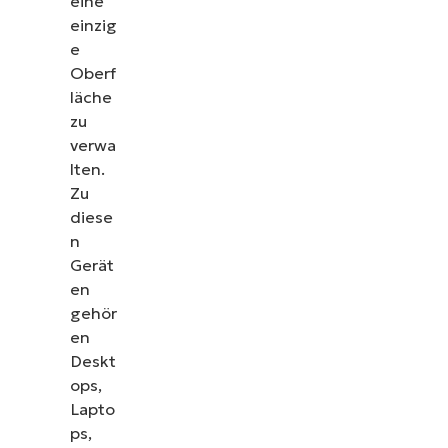
eine
einzig
e
Oberf
läche
zu
verwa
lten.
Zu
diese
n
Gerät
en
gehör
en
Deskt
ops,
Lapto
ps,