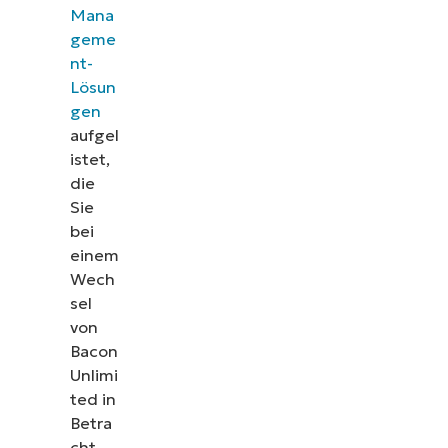
Mana
geme
nt-
Lösun
gen
aufgel
istet,
die
Sie
bei
einem
Wech
sel
von
Bacon
Unlimi
ted in
Betra
cht