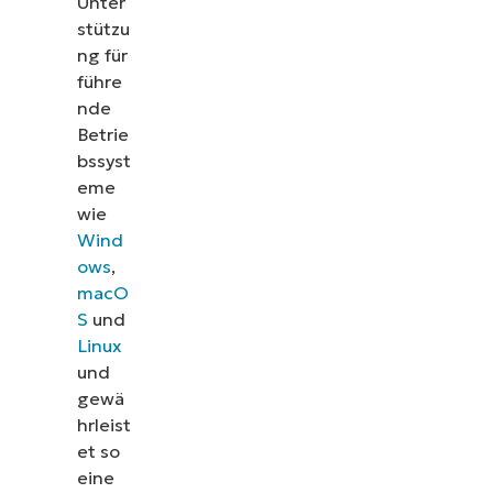
Unter
stützu
ng für
führe
nde
Betrie
bssyst
eme
wie
Wind
ows
,
macO
S
und
Linux
und
gewä
hrleist
et so
eine