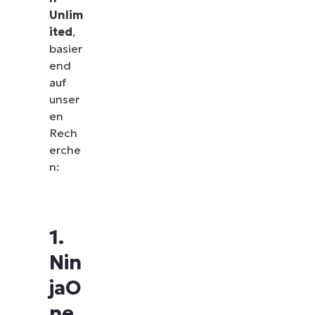
Unlim
ited
,
basier
end
auf
unser
en
Rech
erche
n:
1.
Nin
jaO
ne