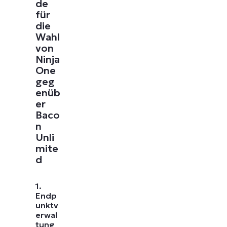
de
für
die
Wahl
von
Ninja
One
geg
enüb
er
Baco
n
Unli
mite
d
1.
Endp
unktv
erwal
tung