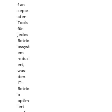
f an
separ
aten
Tools
für
jedes
Betrie
bssyst
em
reduzi
ert,
was
den
IT-
Betrie
b
optim
iert