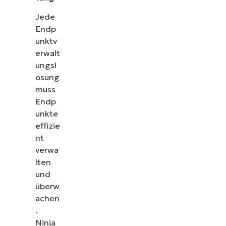
Jede
Endp
unktv
erwalt
ungsl
ösung
muss
Endp
unkte
effizie
nt
verwa
lten
und
überw
achen
.
Ninja