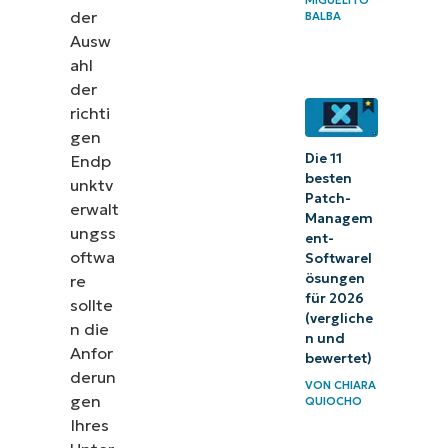
MIGUELITO
der
BALBA
Ausw
ahl
der
richti
gen
Die 11
Endp
besten
unktv
Patch-
erwalt
Managem
ungss
ent-
oftwa
Softwarel
ösungen
re
für 2026
sollte
(vergliche
n die
n und
Anfor
bewertet)
derun
VON
CHIARA
gen
QUIOCHO
Ihres