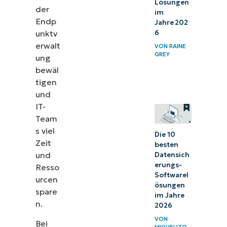
Lösungen
der
im
Endp
Jahre 202
6
unktv
erwalt
VON
RAINE
GREY
ung
bewäl
tigen
und
IT-
Team
s viel
Die 10
Zeit
besten
und
Datensich
erungs-
Resso
Softwarel
urcen
ösungen
spare
im Jahre
n.
2026
VON
Bei