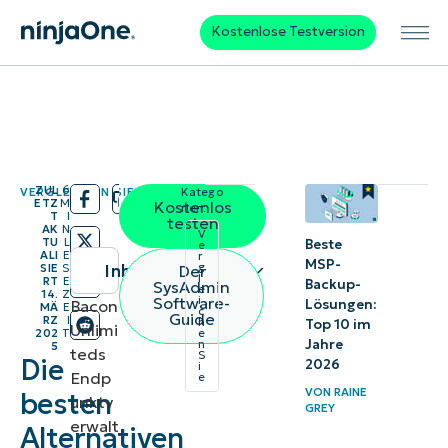
Kostenlose Testversion
ZUL
6
VERGLEICHEN SIE
Katego
/
/
ETZ
M
Kostenlos
rien:
T
I
testen
AK
N
V
TU
L
Beste
e
ALI
E
r
MSP-
g
Inhaltsübersicht
Der
SIE
S
l
RT
E
Backup-
SysAdmin
e
14.
Z
Software-
i
Bacon
Lösungen:
Kurzüberblick
MÄ
E
c
Guide
RZ
I
h
Top 10 im
Unlimi
202
T
e
Jahre
1.
n
5
teds
S
Die
2026
i
NinjaOne
Endp
e
VON
RAINE
besten
unktv
GREY
2.
erwalt
Alternativen
Datto