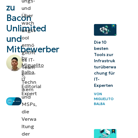
ungs-
zu
RMM
und
Über
Bacon
3.
wach
Unlimited
Atera
ungst
und
ool
Auswahl der richtigen
Die 10
ermö
Mitbewerber
Endpunktverwaltungsplattform
besten
glicht
Tools zur
by
es IT-
Infrastruk
Miguelito
Team
turüberwa
Balba
,
chung für
s,
IT
IT-
Techn
Experten
Editorial
ikern
Expert
VON
und
MIGUELITO
MSPs,
BALBA
die
Verwa
ltung
der