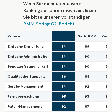
Wenn Sie mehr über unsere
Rankings erfahren möchten, lesen
Sie bitte unseren vollständigen
RMM Spring G2-Bericht
.
Kriterien
Datto RMM
Kasey
Einfache Einrichtung
94
89
74
Einfache Administration
94
90
79
Benutzerfreundlichkeit
94
90
79
Qualität des Supports
96
88
78
Geräte-Management
94
92
85
Fernüberwachung
95
93
87
Patch-Management
92
87
83