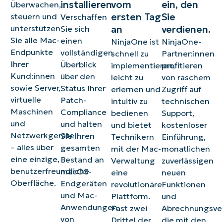
installieren
vom
ein, den
Überwachen,
ersten Tag
Sie
steuern und
Verschaffen
unterstützen
an
verdienen.
Sie sich
Sie alle Mac-
einen
NinjaOne ist
NinjaOne-
Endpunkte
vollständigen
schnell zu
Partner:innen
Ihrer
Überblick
implementieren,
profitieren
Kund:innen
über den
leicht zu
von raschem
sowie Server,
Status Ihrer
erlernen und
Zugriff auf
virtuelle
Patch-
intuitiv zu
technischen
Maschinen
Compliance
bedienen
Support,
und
und halten
und bietet
kostenloser
Netzwerkgeräte
Sie Ihren
Technikern
Einführung,
– alles über
gesamten
mit der Mac-
monatlichen
eine einzige,
Bestand an
Verwaltung
zuverlässigen
benutzerfreundliche
macOS-
eine
neuen
Oberfläche.
Endgeräten
revolutionäre
Funktionen
und Mac-
Plattform.
und
Anwendungen
Fast zwei
Abrechnungsver
von
Drittel der
die mit den