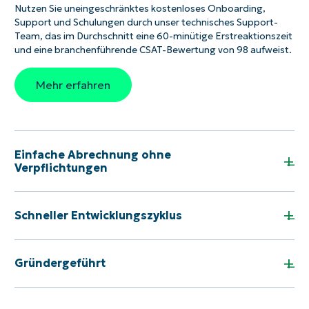
Endpunkte
Management,
Wiede
Nutzen Sie uneingeschränktes kostenloses Onboarding,
und
Geräteeinrichtung
von
Support und Schulungen durch unser technisches Support-
können
und
Date
Team, das im Durchschnitt eine 60-minütige Erstreaktionszeit
so
-
und
und eine branchenführende CSAT-Bewertung von 98 aufweist.
schnell,
wartung.
Ticke
sicher
Mana
Mehr erfahren
und
in
praxisnah
unse
Unterstützung
Self-
leisten.
Servi
Porta
Einfache Abrechnung ohne
+
Verpflichtungen
+
Schneller Entwicklungszyklus
+
Gründergeführt