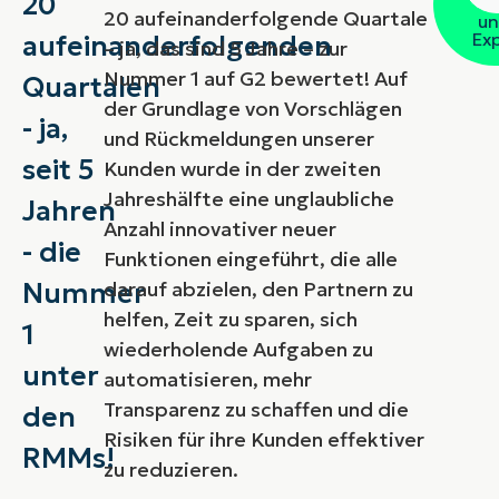
20
e
20 aufeinanderfolgende Quartale
un
Ex
aufeinanderfolgenden
– ja, das sind 5 Jahre – zur
Nummer 1 auf G2 bewertet! Auf
Quartalen
der Grundlage von Vorschlägen
- ja,
und Rückmeldungen unserer
seit 5
Kunden wurde in der zweiten
Jahreshälfte eine unglaubliche
Jahren
Anzahl innovativer neuer
- die
Funktionen eingeführt, die alle
Nummer
darauf abzielen, den Partnern zu
helfen, Zeit zu sparen, sich
1
wiederholende Aufgaben zu
unter
automatisieren, mehr
Transparenz zu schaffen und die
den
Risiken für ihre Kunden effektiver
RMMs!
zu reduzieren.