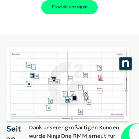
Produkt anzeigen
Werfen Sie einen Blick auf unsere Roadmap
Erfahren Sie mehr über NinjaOne
Dank unserer großartigen Kunden
Seit
Sp
Si
wurde NinjaOne RMM erneut für