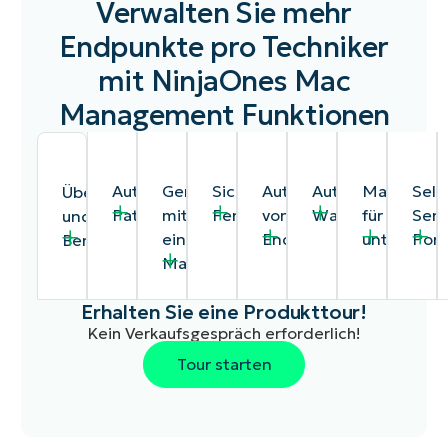
Verwalten Sie mehr
Endpunkte pro Techniker
mit NinjaOnes Mac
Management Funktionen
Automatisiertes
Geräteaktionen
Sicherer
Automatisierung
Automatisierte
Manageme
Self
Überwachung
Patchen
mit
Fernzugriff
von
Wartungsfunktio
für
Serv
und
einem
Endpunktaufgaben
unterwegs
Port
Benachrichtigung
Überwachen
Mausklick
Sie
macOS-
Geräte
Erhalten Sie eine Produkttour!
in
Kein Verkaufsgespräch erforderlich!
Echtzeit
Tour starten
und
benachrichtigen
Sie
Techniker:innen
automatisch,