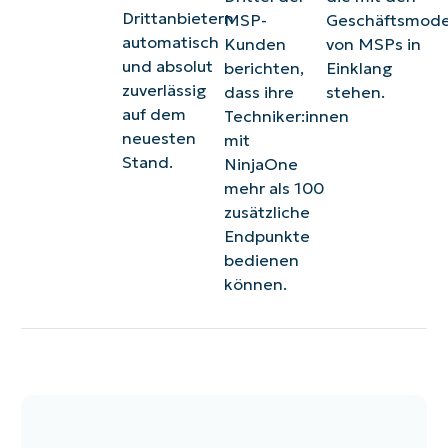
Drittanbietern
MSP-
Geschäftsmode
automatisch
Kunden
von MSPs in
und absolut
berichten,
Einklang
zuverlässig
dass ihre
stehen.
auf dem
Techniker:innen
neuesten
mit
Stand.
NinjaOne
mehr als 100
zusätzliche
Endpunkte
bedienen
können.