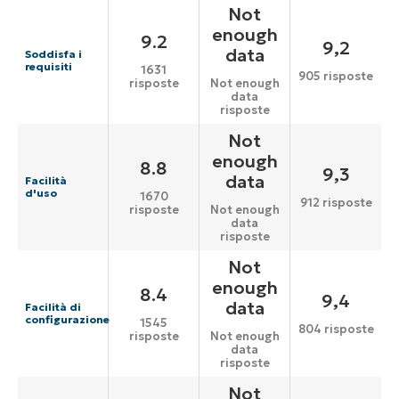
Not
enough
9.2
9,2
data
Soddisfa i
requisiti
1631
905 risposte
risposte
Not enough
data
risposte
Not
enough
8.8
9,3
data
Facilità
d'uso
1670
912 risposte
risposte
Not enough
data
risposte
Not
enough
8.4
9,4
data
Facilità di
configurazione
1545
804 risposte
risposte
Not enough
data
risposte
Not