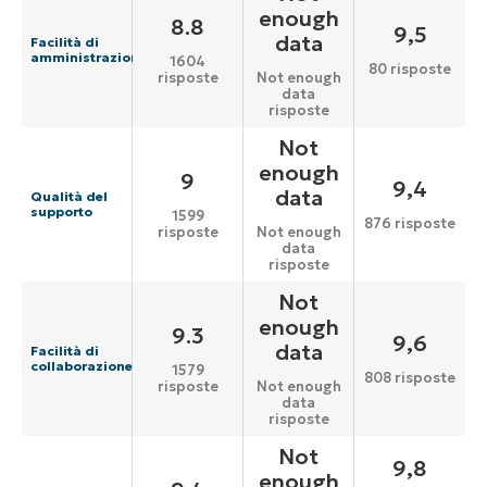
enough
8.8
9,5
data
Facilità di
amministrazione
1604
80 risposte
risposte
Not enough
data
risposte
Not
enough
9
9,4
data
Qualità del
supporto
1599
876 risposte
risposte
Not enough
data
risposte
Not
enough
9.3
9,6
data
Facilità di
collaborazione
1579
808 risposte
risposte
Not enough
data
risposte
Not
9,8
enough