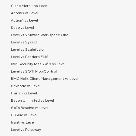
Cisco Meraki vs Level
Acronis vs Level
Action1 vs Level
Kace vs Level
Level vs VMware Workspace One
Level vs Sysaid
Level vs Scalefusion
Level vs Pandora FMS
IBM Security MaaS360 vs Level
Level vs SOTI MobiControl
BMC Helix Client Management vs Level
Hexnode vs Level
ITarian vs Level
Bacon Unlimited vs Level
GoTo Resolve vs Level
IT Glue vs Level
Ivanti vs Level
Level vs Pulseway