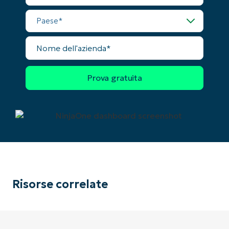
telefono
Nessuna carta di credito richiesta, accesso
Paese
completo a tutte le funzionalità
First
and
Nome
last
dell'azienda
name*
Business
email*
Phone
number*
Paese
Company
name*
Risorse correlate