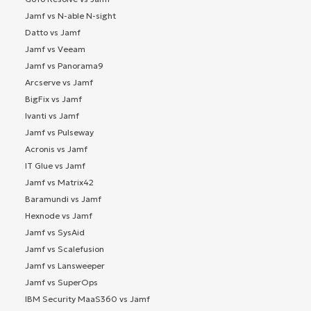
Jamf vs N-able N-sight
Datto vs Jamf
Jamf vs Veeam
Jamf vs Panorama9
Arcserve vs Jamf
BigFix vs Jamf
Ivanti vs Jamf
Jamf vs Pulseway
Acronis vs Jamf
IT Glue vs Jamf
Jamf vs Matrix42
Baramundi vs Jamf
Hexnode vs Jamf
Jamf vs SysAid
Jamf vs Scalefusion
Jamf vs Lansweeper
Jamf vs SuperOps
IBM Security MaaS360 vs Jamf