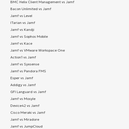
BMC Helix Client Management vs Jamf
Bacon Unlimited vs Jamf
Jamf vs Level
ITarian vs Jamf
Jamf vs Kandji
Jamf vs Sophos Mobile
Jamf vs Kace
Jamf vs VMware Workspace One
Action1 vs Jamf
Jamf vs Syxsense
Jamf vs Pandora FMS
Esper vs Jamf
Addigy vs Jamf
GFI Languard vs Jamf
Jamf vs Mosyle
Device42 vs Jamf
Cisco Meraki vs Jamf
Jamf vs Miradore
Jamf vs JumpCloud