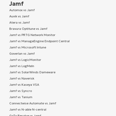
Jamf
Automox vs Jamf
Auvik vs Jamf
Atera vs Jamf
Bravura Optitune vs Jamf
Jamf vs PRTG Network Monitor
Jamf vs ManageEngine Endpoint Central
Jamf vs Microsoft Intune
Goverlan vs Jamf
Jamf vs LogicMonitor
Jamf vs LogMeIn
Jamf vs SolarWinds Dameware
Jamf vs Naverisk
Jamf vs Kaseya VSA
Jamf vs Syncro
Jamf vs Tanium
Connectwise Automate vs Jamf
Jamf vs N-able N-central
GoTo Resolve vs Jamf