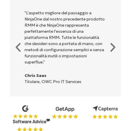
spetto migliore del passaggio a
"NinjaOne è in
aOne dal nostro precedente prodotto
perché unisce 
è che NinjaOne rappresenta
potenti funzi
ettamente l'essenza di una
configurazion
taforma RMM. Tutte le funzionalità
dell'interfacc
desideri sono a portata di mano, con
complicate. Tu
di di configurazione semplici e senza
sono indicati 
onalità inutili o impostazioni
l'interfaccia 
rflue."
Ryan Reiffe
s Saas
Reiffenberge
lare, OWC Pro IT Services