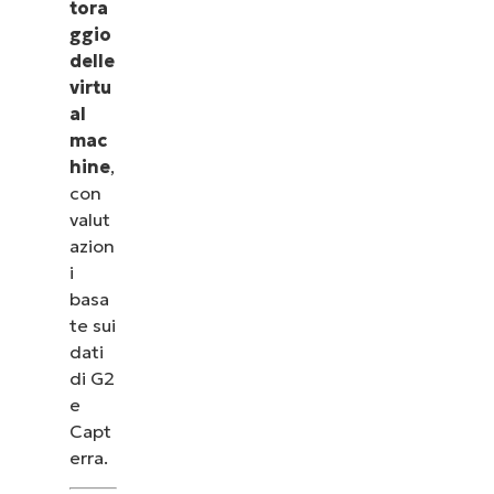
tora
ggio
delle
virtu
al
mac
hine
,
con
valut
azion
i
basa
te sui
dati
di G2
e
Capt
erra.