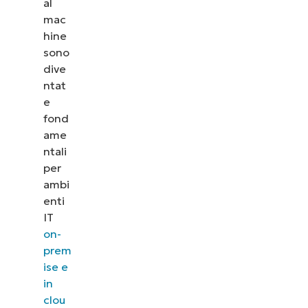
al
mac
hine
sono
dive
ntat
e
fond
ame
ntali
per
ambi
enti
IT
on-
prem
ise e
in
clou