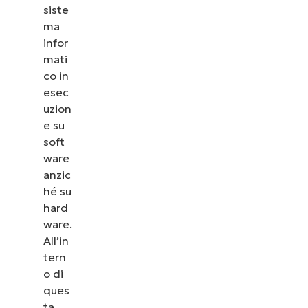
siste
ma
infor
mati
co in
esec
uzion
e su
soft
ware
anzic
hé su
hard
ware.
All’in
tern
o di
ques
ta