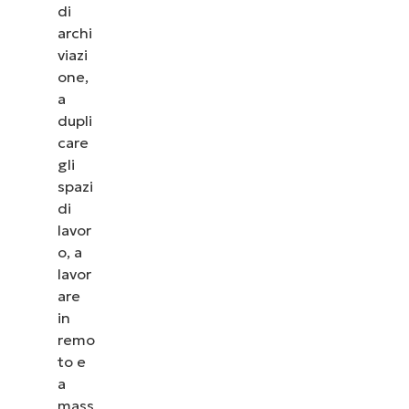
di
archi
viazi
one,
a
dupli
care
gli
spazi
di
lavor
o, a
lavor
are
in
remo
to e
a
mass