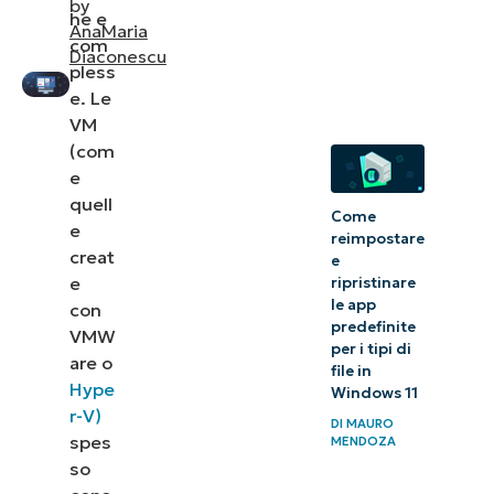
by
he e
Funzionalità
AnaMaria
com
degli
Diaconescu
pless
strumenti di
e. Le
monitoraggio
VM
(com
Hyper-V e
e
VMware
quell
Come
e
Qual è la
reimpostare
creat
e
differenza tra
e
ripristinare
monitoraggio
le app
con
predefinite
delle virtual
VMW
per i tipi di
machine e
are o
file in
Hype
gestione
Windows 11
r-V)
delle virtual
DI
MAURO
spes
MENDOZA
machine?
so