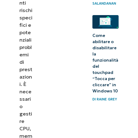
delle virtual
nti
SALANDANAN
machine
rischi
speci
(Capterra)
fici e
pote
Punteggi
Come
nziali
finali e
abilitare o
probl
disabilitare
riepilogo dei
la
emi
migliori
funzionalità
di
del
strumenti di
prest
touchpad
azion
monitoraggio
“Tocca per
i. È
cliccare” in
delle virtual
Windows 10
nece
machine
ssari
DI
RAINE GREY
o
La nostra
gesti
formula
re
per le
CPU,
mem
classifiche