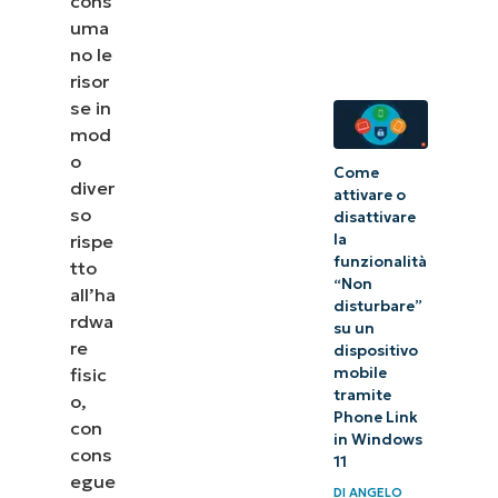
cons
I migliori
uma
strumento di
no le
monitoraggio
risor
se in
delle virtual
mod
machine
o
Come
diver
Confronto tra
attivare o
so
disattivare
i migliori
rispe
la
strumenti di
funzionalità
tto
“Non
monitoraggio
all’ha
disturbare”
rdwa
delle virtual
su un
re
dispositivo
machine (G2)
fisic
mobile
tramite
o,
Confronto tra
Phone Link
con
strumenti di
in Windows
cons
11
monitoraggio
egue
DI
ANGELO