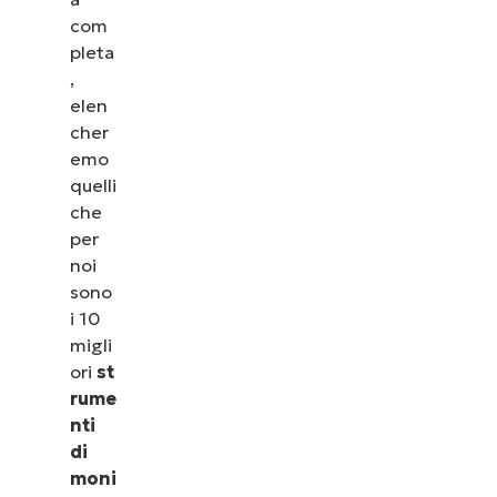
com
pleta
,
elen
cher
emo
quelli
che
per
noi
sono
i 10
migli
ori
st
rume
nti
di
moni