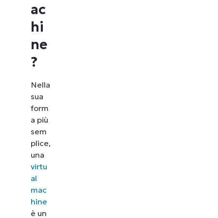
ac
hi
ne
?
Nella
sua
form
a più
sem
plice,
una
virtu
al
mac
hine
è un