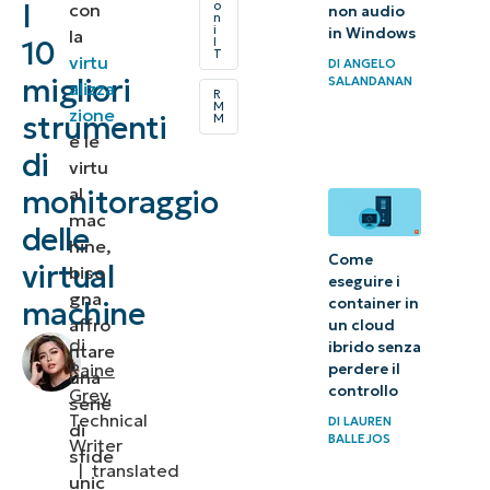
I
o
con
non audio
n
i
in Windows
la
10
I
Cosa
T
virtu
DI
ANGELO
sono le
migliori
SALANDANAN
alizza
R
M
virtual
zione
strumenti
M
e le
machine?
di
virtu
Hyper-V
al
monitoraggio
mac
e
delle
hine,
VMware
Come
virtual
biso
eseguire i
gna
container in
machine
L’importanza
affro
un cloud
di una
di
ibrido senza
ntare
soluzione di
Raine
perdere il
una
controllo
Grey
,
monitoraggio
serie
Technical
DI
LAUREN
di
delle virtual
BALLEJOS
Writer
sfide
machine
|
translated
unic