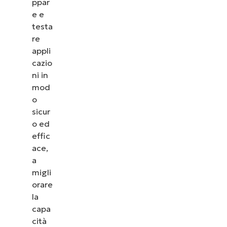
ppar
e e
testa
re
appli
cazio
ni in
mod
o
sicur
o ed
effic
ace,
a
migli
orare
la
capa
cità