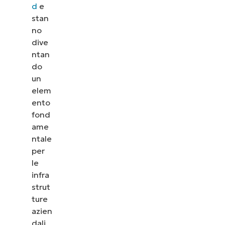
d
e
stan
no
dive
ntan
do
un
elem
ento
fond
ame
ntale
per
le
infra
strut
ture
azien
dali,