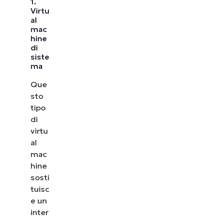
1.
Virtu
al
mac
hine
di
siste
ma
Que
sto
tipo
di
virtu
al
mac
hine
sosti
tuisc
e un
inter