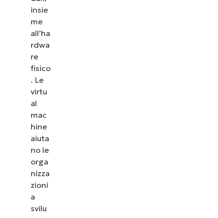
insie
me
all’ha
rdwa
re
fisico
. Le
virtu
al
mac
hine
aiuta
no le
orga
nizza
zioni
a
svilu