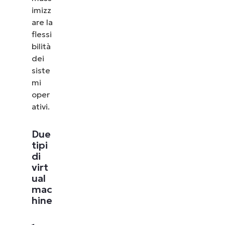
imizz
are la
flessi
bilità
dei
siste
mi
oper
ativi.
Due
tipi
di
virt
ual
mac
hine