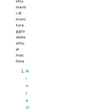
stru
ment
i di
moni
tora
ggio
delle
virtu
al
mac
hine
N
i
n
j
a
O