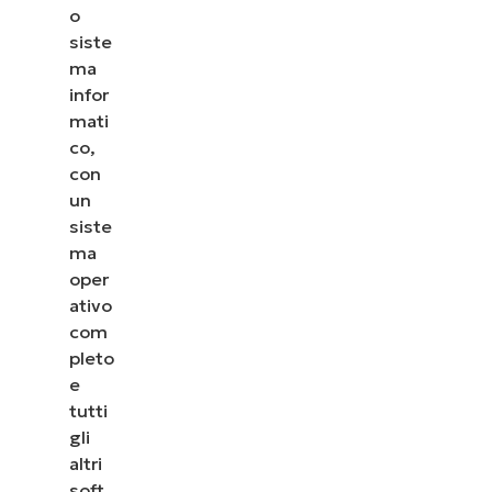
o
siste
ma
infor
mati
co,
con
un
siste
ma
oper
ativo
com
pleto
e
tutti
gli
altri
soft