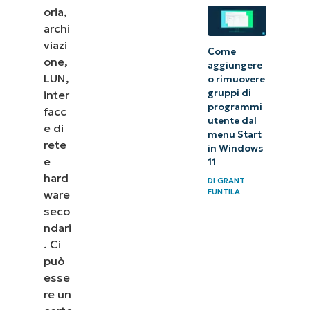
oria,
Monitoraggio
archi
viazi
delle virtual
Come
one,
aggiungere
machine con
LUN,
o rimuovere
NinjaOne
gruppi di
inter
programmi
facc
utente dal
e di
menu Start
rete
in Windows
e
11
hard
DI
GRANT
FUNTILA
ware
seco
ndari
. Ci
può
esse
re un