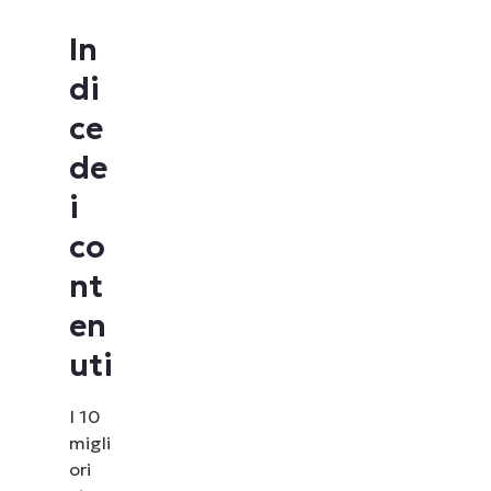
In
di
ce
de
i
co
nt
en
uti
I 10
migli
ori