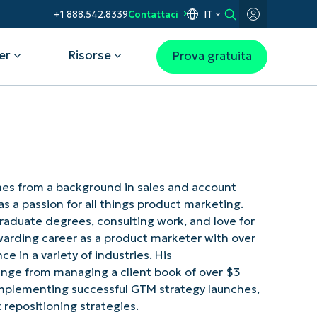
IT
+1 888.542.8339
Contattaci
er
Risorse
Prova gratuita
 caso d’uso
NinjaOne ottiene una valutazione a
Meccanica H7: un percorso verso
Gartner® Magic Quadrant™ 2026
5 stelle nella Guida ai programmi
la sicurezza IT con NinjaOne
per gli strumenti di gestione degli
per i partner di CRN per il 2025
endpoint
eni una visibilità completa
Leggi l'intera storia
lera il troubleshooting IT
es from a background in sales and account
Scarica il report
omatizza per una
a passion for all things product marketing.
luzione più rapida dei
Graduate degrees, consulting work, and love for
blemi
warding career as a product marketer with over
eggi i dispositivi e i dati
più valore alla tua forza
e in a variety of industries. His
oro
nge from managing a client book of over $3
ica le operazioni IT
 implementing successful GTM strategy launches,
 repositioning strategies.