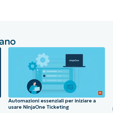
UARDA UNA DEMO
UARDA UNA DEMO
 UNA DEMO
UARDA UNA DEMO
ROADMAP DEI PRODOTTI
fano
Automazioni essenziali per iniziare a
usare NinjaOne Ticketing