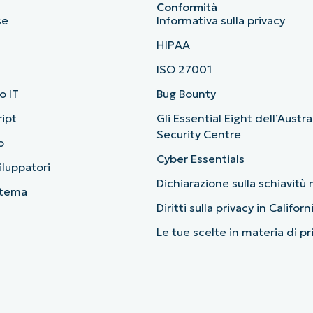
Conformità
se
Informativa sulla privacy
HIPAA
ISO 27001
o IT
Bug Bounty
ript
Gli Essential Eight dell’Austr
Security Centre
o
Cyber Essentials
viluppatori
Dichiarazione sulla schiavit
stema
Diritti sulla privacy in Californ
Le tue scelte in materia di p