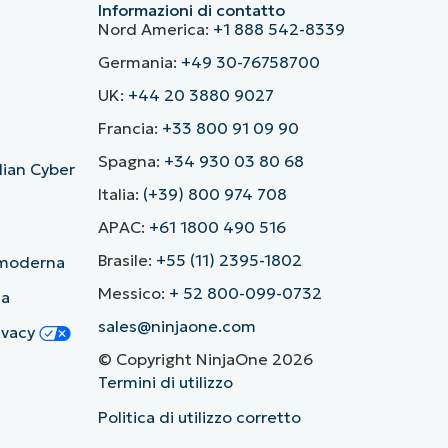
Informazioni di contatto
Nord America:
+1 888 542-8339
Germania:
+49 30-76758700
UK:
+44 20 3880 9027
Francia:
+33 800 91 09 90
Spagna:
+34 930 03 80 68
alian Cyber
Italia:
(+39) 800 974 708
APAC:
+61 1800 490 516
Brasile:
+55 (11) 2395-1802
ù moderna
Messico:
+ 52 800-099-0732
ia
sales@ninjaone.com
rivacy
© Copyright NinjaOne 2026
Termini di utilizzo
Politica di utilizzo corretto