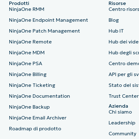
Prodotti
Risorse
NinjaOne RMM
Centro risor
NinjaOne Endpoint Management
Blog
NinjaOne Patch Management
Hub IT
NinjaOne Remote
Hub dei vide
NinjaOne MDM
Hub degli sc
NinjaOne PSA
Centro dem
NinjaOne Billing
API per gli s
NinjaOne Ticketing
Stato del si
NinjaOne Documentation
Trust Center
Azienda
NinjaOne Backup
Chi siamo
NinjaOne Email Archiver
Leadership
Roadmap di prodotto
Community