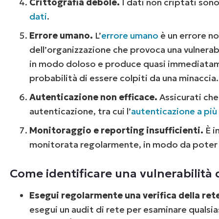
Crittografia debole.
I dati non criptati sono
dati
.
Errore umano.
L’
errore umano
è un errore n
dell’organizzazione che provoca una vulnerabi
in modo doloso e produce quasi immediatamen
probabilità di essere colpiti da una minaccia.
Autenticazione non efficace.
Assicurati che 
autenticazione, tra cui l’
autenticazione a più
Monitoraggio e reporting insufficienti.
È i
Nessuna c
monitorata regolarmente, in modo da poter r
Come identificare una vulnerabilità 
Esegui regolarmente una verifica della ret
esegui un audit di rete per esaminare qualsi