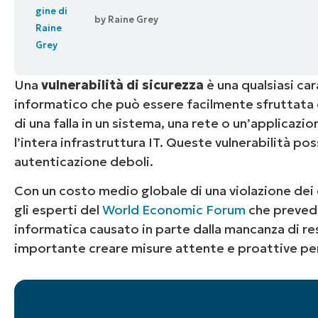
by
Raine Grey
CONTATTO COMMERCIALE
G
CONTATTO COMMERCIALE
G
CONTATTO COMMERCIALE
CONTATTO COMMERCIALE
GUARDA
G
PIATTAFORMA
Una
vulnerabilità di sicurezza
è una qualsiasi ca
informatico che può essere facilmente sfruttata
di una falla in un sistema, una rete o un’applic
l’intera infrastruttura IT. Queste vulnerabilità 
autenticazione deboli.
Con un costo medio globale di una violazione dei da
gli esperti del
World Economic Forum
che prevedo
informatica causato in parte dalla mancanza di re
importante creare misure attente e proattive per r