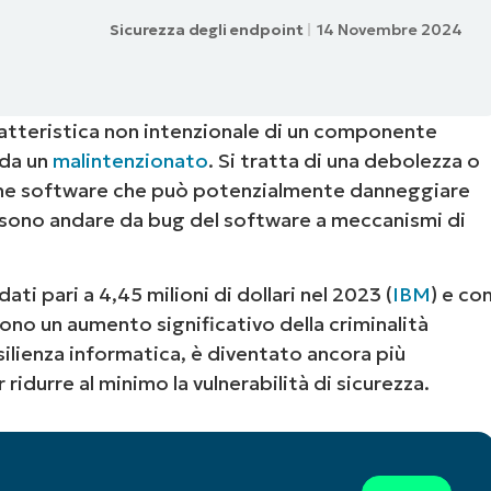
Sicurezza degli endpoint
14 Novembre 2024
UARDA UNA DEMO
UARDA UNA DEMO
 UNA DEMO
UARDA UNA DEMO
ROADMAP DEI PRODOTTI
ratteristica non intenzionale di un componente
 da un
malintenzionato
. Si tratta di una debolezza o
azione software che può potenzialmente danneggiare
possono andare da bug del software a meccanismi di
ti pari a 4,45 milioni di dollari nel 2023 (
IBM
) e co
no un aumento significativo della criminalità
silienza informatica, è diventato ancora più
idurre al minimo la vulnerabilità di sicurezza.