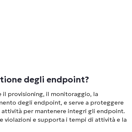
un’occhiata alle nostre demo on-demand per v
e NinjaOne semplifica attività IT come la gest
li endpoint, il patching, l’MDM, il ticketing e a
ancora.
Scopri le demo
stione degli endpoint?
l provisioning, il monitoraggio, la
amento degli endpoint, e serve a proteggere
 attività per mantenere integri gli endpoint.
violazioni e supporta i tempi di attività e la