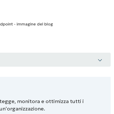
UARDA UNA DEMO
UARDA UNA DEMO
 UNA DEMO
UARDA UNA DEMO
ROADMAP DEI PRODOTTI
egge, monitora e ottimizza tutti i
i un’organizzazione.
degli endpoint?