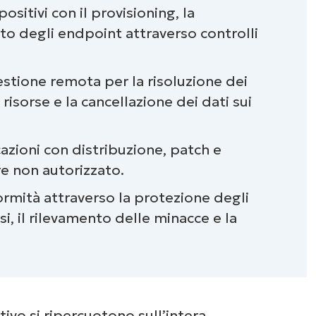
sitivi con il provisioning, la
stione degli endpoint?
to degli endpoint attraverso controlli
li endpoint?
estione remota per la risoluzione dei
e degli endpoint?
risorse e la cancellazione dei dati sui
degli endpoint?
azioni con distribuzione, patch e
nella gestione degli endpoint?
e non autorizzato.
formità attraverso la protezione degli
gli endpoint?
si, il rilevamento delle minacce e la
tione degli endpoint
point di NinjaOne
itivo si ripercuotono sull’intera