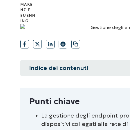
CONTATTO COMMERCIALE
G
CONTATTO COMMERCIALE
G
CONTATTO COMMERCIALE
CONTATTO COMMERCIALE
GUARDA
G
PIATTAFORMA
Indice dei contenuti
Riepilogo
Punti chiave
Punti chiave
Cosa sono gli endpoint?
La gestione degli endpoint prot
dispositivi collegati alla rete d
Che cosa si intende per gestione 