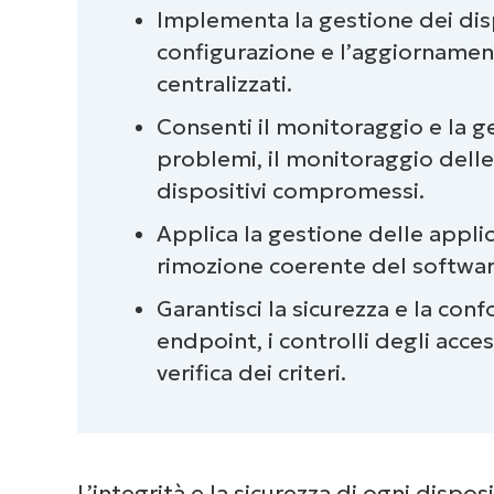
Implementa la gestione dei dispo
Quali sono i componenti della ge
configurazione e l’aggiornamen
centralizzati.
Che cos’è la gestione remota deg
Consenti il monitoraggio e la g
Che cos’è un software di gestion
problemi, il monitoraggio delle 
dispositivi compromessi.
Perché è importante la gestione 
Applica la gestione delle applic
Quali sono le le sfide più comuni 
rimozione coerente del softwar
Garantisci la sicurezza e la con
Chi ha bisogno della gestione de
endpoint, i controlli degli acces
Come scegliere il software di ges
verifica dei criteri.
Il software di gestione degli end
L’integrità e la sicurezza di ogni dispos