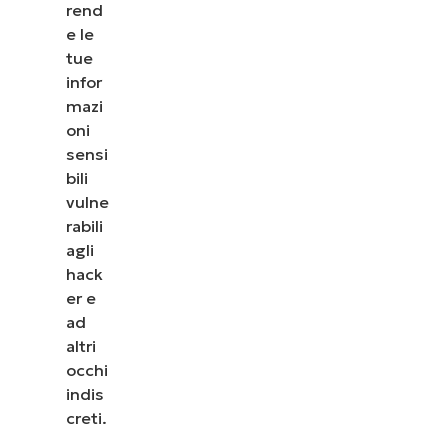
rend
e le
tue
infor
mazi
oni
sensi
bili
vulne
rabili
agli
hack
er e
ad
altri
occhi
indis
creti.