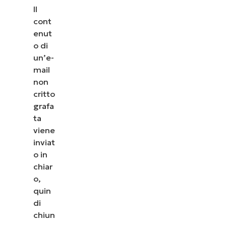
Il
cont
enut
o di
un’e-
mail
non
critto
grafa
ta
viene
inviat
o in
chiar
o,
quin
di
chiun