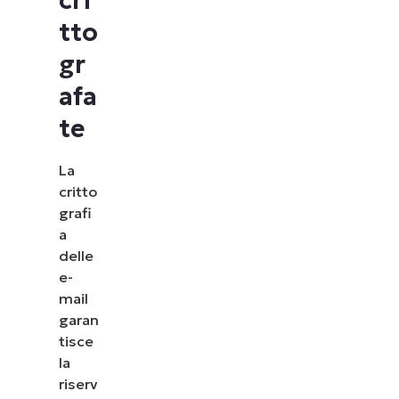
cri
tto
gr
afa
te
La
critto
grafi
a
delle
e-
mail
garan
tisce
la
riserv