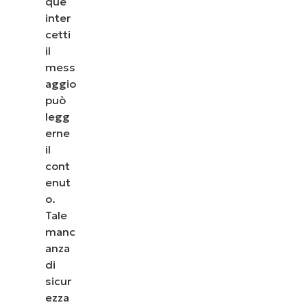
que
inter
cetti
il
mess
aggio
può
legg
erne
il
cont
enut
o.
Tale
manc
anza
di
sicur
ezza