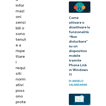
infor
mazi
oni
Come
sensi
attivare o
disattivare la
bili o
funzionalità
sono
“Non
tenut
disturbare”
e a
su un
rispe
dispositivo
mobile
ttare
tramite
i
Phone Link
requi
in Windows
siti
11
norm
DI
ANGELO
ativi
SALANDANAN
poss
ono
prote