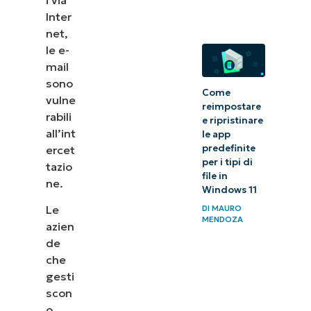
delle e-
Inter
net,
mail in
le e-
Office 365
mail
e Outlook
sono
Come
vulne
Mantenere
reimpostare
rabili
e ripristinare
i dati dei
all’int
le app
messaggi
predefinite
ercet
per i tipi di
al sicuro
tazio
file in
ne.
Windows 11
Le
DI
MAURO
MENDOZA
azien
de
che
gesti
scon
o