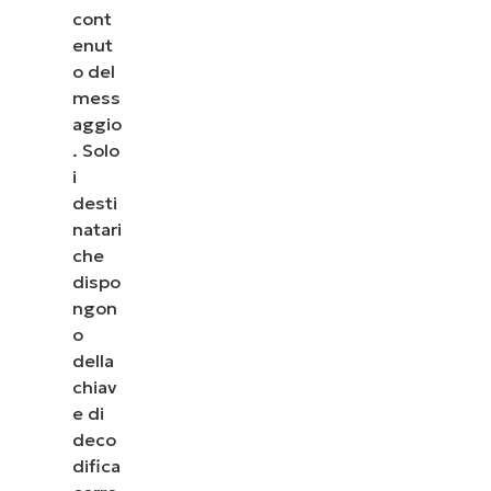
cont
enut
o del
mess
aggio
. Solo
i
desti
natari
che
dispo
ngon
o
della
chiav
e di
deco
difica