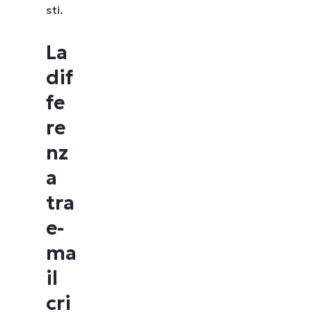
sti.
La
dif
fe
re
nz
a
tra
e-
ma
il
cri