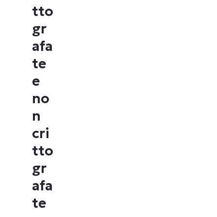
tto
gr
afa
te
e
no
n
cri
tto
gr
afa
te