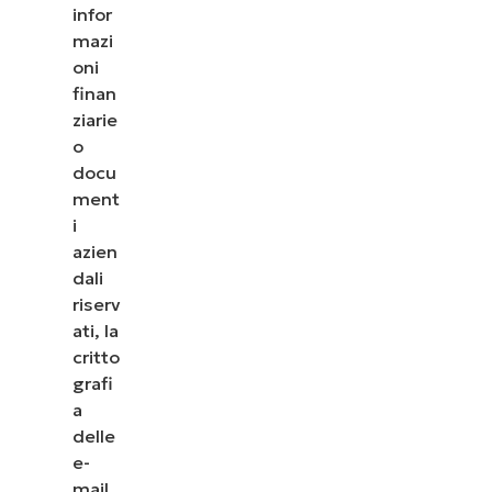
infor
mazi
oni
finan
ziarie
o
docu
ment
i
azien
dali
riserv
ati, la
critto
grafi
a
delle
e-
mail