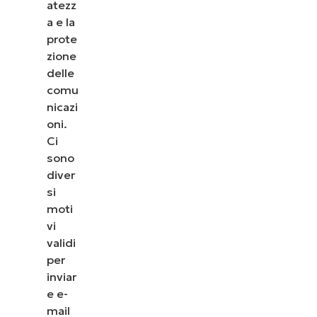
atezz
a e la
prote
zione
delle
comu
nicazi
oni.
Ci
sono
diver
si
moti
vi
validi
per
inviar
e e-
mail