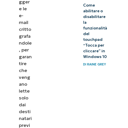
gger
Come
e le
abilitare o
e-
disabilitare
mail
la
funzionalità
critto
del
grafa
touchpad
ndole
“Tocca per
, per
cliccare” in
garan
Windows 10
tire
DI
RAINE GREY
che
veng
ano
lette
solo
dai
desti
natari
previ