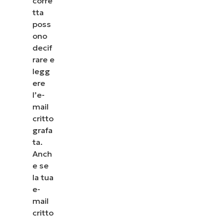
corre
tta
poss
ono
decif
rare e
legg
ere
l’e-
mail
critto
grafa
ta.
Anch
e se
la tua
e-
mail
critto