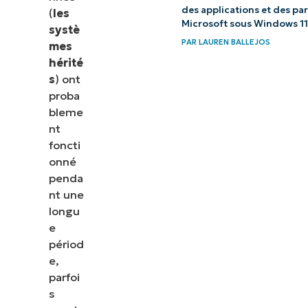
des applications et des p
(
les
données
Microsoft sous Windows 11
systè
pour la
PAR
LAUREN BALLEJOS
mes
mise à jour
hérité
des
s
) ont
systèmes
proba
bleme
hérités ?
nt
foncti
Techniques
onné
de
penda
modernisation
nt une
des logiciels
longu
hérités
e
périod
NinjaOne
e,
aide à gérer
parfoi
s
les