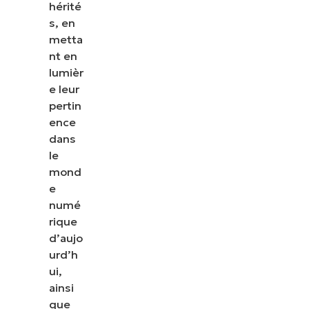
hérité
s, en
metta
nt en
lumièr
e leur
pertin
ence
dans
le
mond
e
numé
rique
d’aujo
urd’h
ui,
ainsi
que