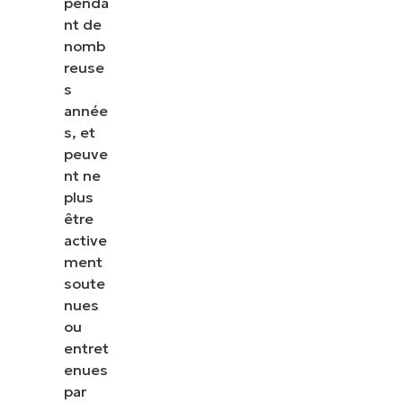
penda
technologies
nt de
héritées
nomb
reuse
s
année
s, et
peuve
nt ne
plus
être
active
ment
soute
nues
ou
entret
enues
par