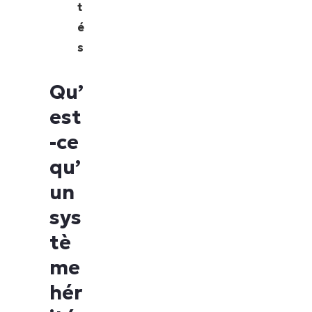
t
é
s
Qu’
est
-ce
qu’
un
sys
tè
me
hér