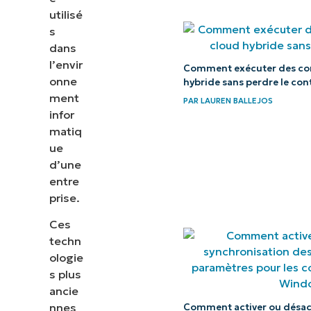
Les défis
utilisé
informatiques
s
dans
qu’ils posent
l’envir
Comment exécuter des con
onne
Migration
hybride sans perdre le con
ment
des
PAR
LAUREN BALLEJOS
infor
systèmes
matiq
hérités
ue
d’une
Approches de
entre
modernisation
prise.
Ces
Comment
techn
fonctionne
ologie
la
s plus
migration
ancie
des
nnes
Comment activer ou désact