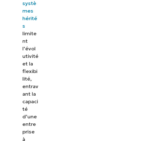
systè
mes
hérité
s
limite
nt
l’évol
utivité
et la
flexibi
lité,
entrav
ant la
capaci
té
d’une
entre
prise
à