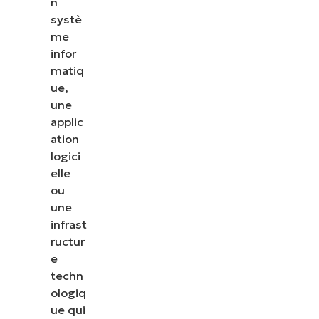
n
systè
me
infor
matiq
ue,
Voir NinjaOne en ac
une
applic
Parcourez nos démonstrations à la demande pour 
ation
NinjaOne simplifie les tâches informatiques telles 
logici
terminaux, les correctifs, le MDM, la gestion des ti
elle
encore.
ou
une
Explorer les démos
infrast
ructur
e
techn
ologiq
ue qui