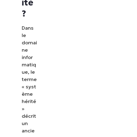
ité
?
Dans
le
domai
ne
infor
matiq
ue, le
terme
« syst
ème
hérité
»
décrit
un
ancie