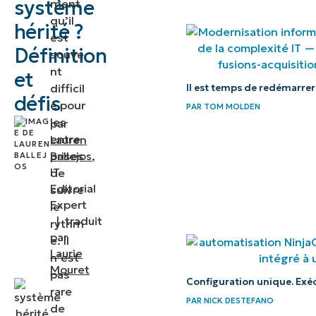
système
ment
caractéristiques
qu’il
hérité ?
est
Définition
Quels
souve
nt
sont les
et
difficil
Il est temps de redémarrer
types de
défis
e pour
PAR
TOM MOLDEN
systèmes
les
par
hérités ?
entre
Lauren
prises
Ballejos
,
Que sont
IT
de
les
Editorial
suivre
Expert
le
applications
|
traduit
rythm
héritées ?
par
e. Il
Laurie
n’est
Pourquoi
Mouret
pas
sont-ils
Configuration unique. Exé
rare
encore
PAR
NICK DESTEFANO
de