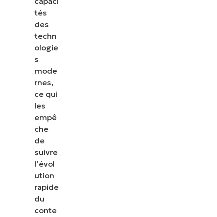
capaci
tés
des
techn
ologie
s
mode
rnes,
ce qui
les
empê
che
de
suivre
l’évol
ution
rapide
du
conte