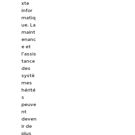
xte
infor
matiq
ue. La
maint
enanc
e et
l’assis
tance
des
systè
mes
hérité
s
peuve
nt
deven
ir de
plus