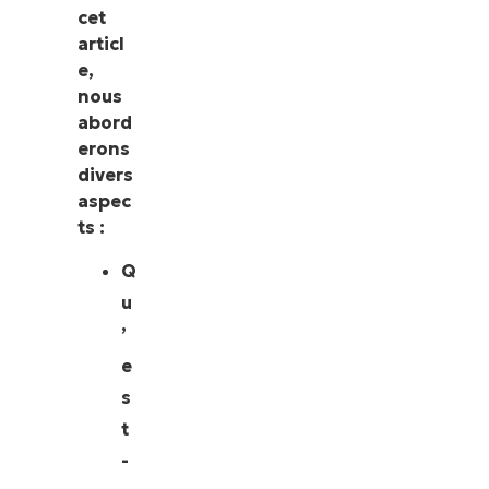
cet
articl
e,
nous
abord
erons
divers
aspec
ts :
Q
u
’
e
s
t
-