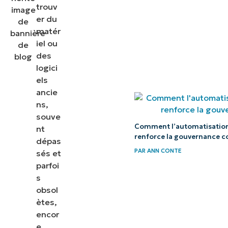
utilisés ?
trouv
er du
Des
matér
exemples
iel ou
des
de
logici
systèmes
els
hérités ?
ancie
ns,
Quels
souve
sont les
Comment l’automatisation
nt
renforce la gouvernance c
secteurs
dépas
PAR
ANN CONTE
qui
sés et
parfoi
utilisent
s
des
obsol
systèmes
ètes,
hérités ?
encor
e