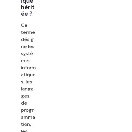
ique
hérit
ée ?
Ce
terme
désig
ne les
systè
mes
inform
atique
s, les
langa
ges
de
progr
amma
tion,
les