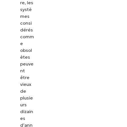
re, les
systè
mes
consi
dérés
comm
e
obsol
ètes
peuve
nt
être
vieux
de
plusie
urs
dizain
es
d’ann