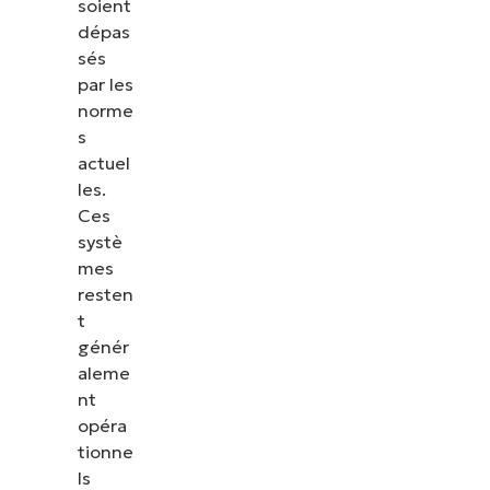
soient
dépas
sés
par les
norme
s
actuel
les.
Ces
systè
mes
resten
t
génér
aleme
nt
opéra
tionne
ls