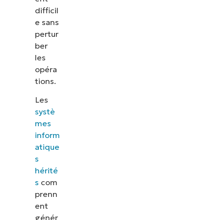
difficil
e sans
pertur
ber
les
opéra
tions.
Les
systè
mes
inform
atique
s
hérité
s
com
prenn
ent
génér