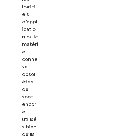
logici
els
d’appl
icatio
n ou le
matéri
el
conne
xe
obsol
ètes
qui
sont
encor
e
utilisé
s bien
qu’ils