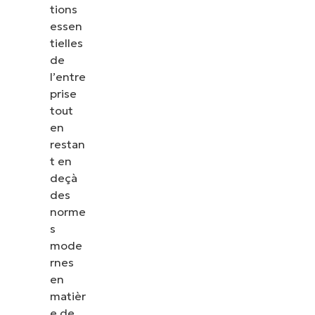
tions
essen
tielles
de
l’entre
prise
tout
en
restan
t en
deçà
des
norme
s
mode
rnes
en
matièr
e de