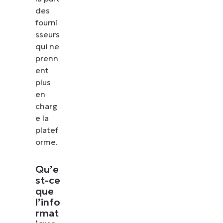
des
fourni
sseurs
qui ne
prenn
ent
plus
en
charg
e la
platef
orme.
Qu’e
st-ce
que
l’info
rmat