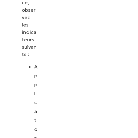
ue,
obser
vez
les
indica
teurs
suivan
ts :
A
p
p
li
c
a
ti
o