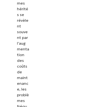
mes
hérité
s se
révèle
nt
souve
nt par
l’aug
menta
tion
des
coûts
de
maint
enanc
e, les
problè
mes
fréqu