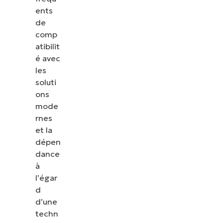
ents
de
comp
atibilit
é avec
les
soluti
ons
mode
rnes
et la
dépen
dance
à
l’égar
d
d’une
techn