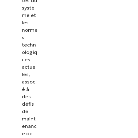
tés du
systè
me et
les
norme
s
techn
ologiq
ues
actuel
les,
associ
é à
des
défis
de
maint
enanc
e de