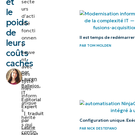
et
secte
de
urs
le
d’acti
l’impact
poids
vité
financier
de
foncti
onnen
Il est temps de redémarrer
Vulnérabilités
leurs
t
PAR
TOM MOLDEN
en matière
coûts
souve
de sécurité
nt
cachés
et de
avec
par
des
conformité
Lauren
systè
Ballejos
,
mes
Bonnes
IT
inform
pratiques de
Editorial
atique
gestion de
Expert
s
|
traduit
l’informatique
hérité
par
Configuration unique. Exé
héritée
s qui
Laurie
PAR
NICK DESTEFANO
contin
Mouret