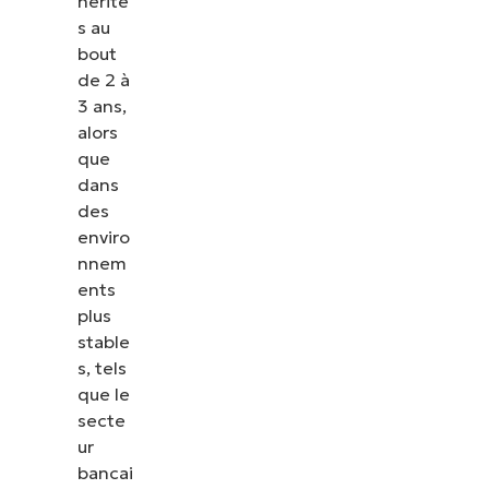
hérité
s au
bout
de 2 à
3 ans,
alors
que
dans
des
enviro
nnem
ents
plus
stable
s, tels
que le
secte
ur
bancai