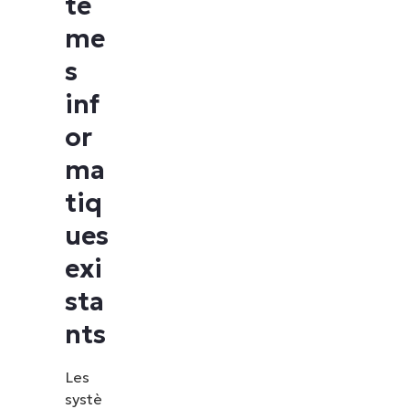
tè
me
s
inf
or
ma
tiq
ues
exi
sta
nts
Les
systè