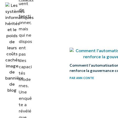
Comment
uent
NinjaOne
de
foncti
vous aide à
onner,
contrôler les
mais
coûts
qui ne
informatiques
dispos
ent
pas
des
Comment l’automatisation
capaci
renforce la gouvernance c
tés
PAR
ANN CONTE
mode
rnes.
Une
enquê
te a
révélé
que