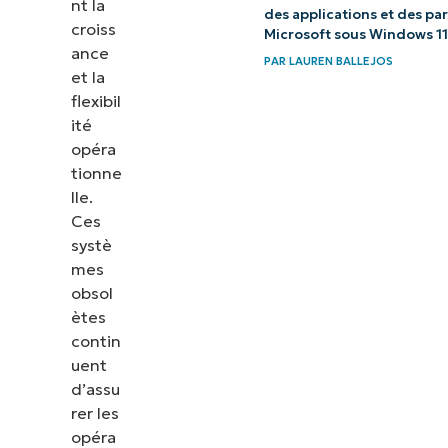
nt la
des applications et des p
croiss
Microsoft sous Windows 11
ance
PAR
LAUREN BALLEJOS
et la
flexibil
ité
opéra
tionne
lle.
Ces
systè
mes
obsol
ètes
contin
uent
d’assu
rer les
opéra