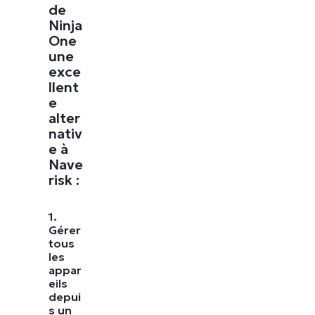
de
Ninja
One
une
exce
llent
e
alter
nativ
e à
Nave
risk :
1.
Gérer
tous
les
appar
eils
depui
s un