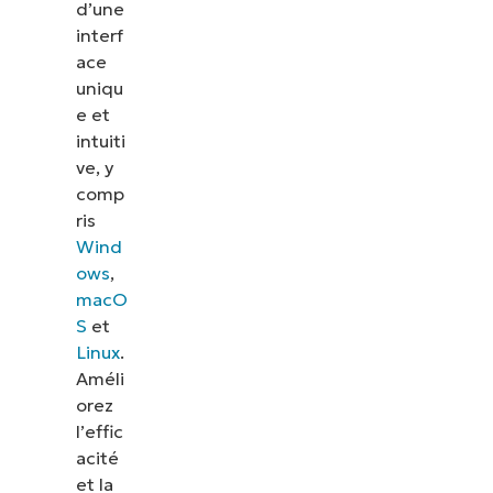
d’une
interf
ace
uniqu
e et
intuiti
ve, y
comp
ris
Wind
ows
,
macO
S
et
Linux
.
Améli
orez
l’effic
acité
et la