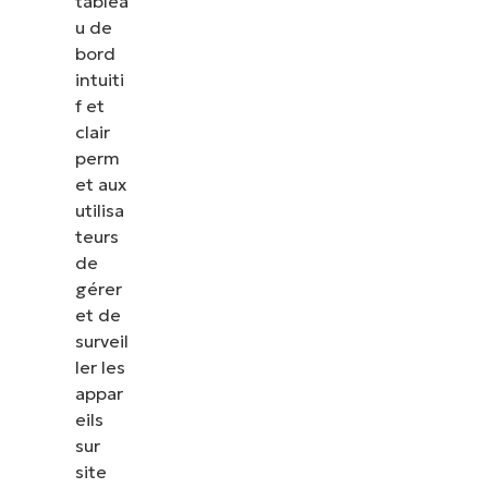
tablea
u de
bord
intuiti
f et
clair
perm
et aux
utilisa
teurs
de
gérer
et de
surveil
ler les
appar
eils
sur
site