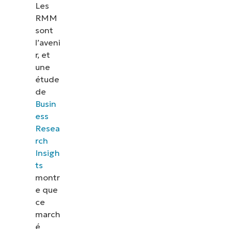
Les
RMM
sont
l’aveni
r, et
une
étude
de
Busin
ess
Resea
rch
Insigh
ts
montr
e que
ce
march
é