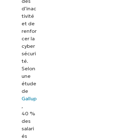
des
d’inac
tivité
et de
renfor
cer la
cyber
sécuri
té.
Selon
une
étude
de
Gallup
,
40 %
des
salari
és