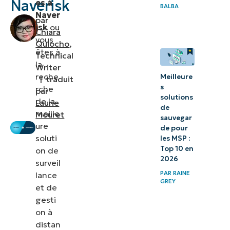
Naverisk
es à
BALBA
central
Naver
par
isk
ou
Chiara
3.
vous
Quiocho
,
êtes à
GoToResolve
Technical
la
Writer
Choisir les
reche
Meilleure
|
traduit
s
rche
meilleures
par
solutions
de la
Laurie
alternatives
de
meille
Mouret
sauvegar
à Naverisk
ure
de pour
soluti
les MSP :
Top 10 en
on de
2026
surveil
PAR
RAINE
lance
GREY
et de
gesti
on à
distan