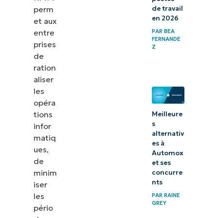
de travail
perm
en 2026
et aux
PAR
BEA
entre
FERNANDE
prises
Z
de
ration
aliser
les
opéra
tions
Meilleure
s
infor
alternativ
matiq
es à
ues,
Automox
de
et ses
minim
concurre
nts
iser
les
PAR
RAINE
GREY
pério