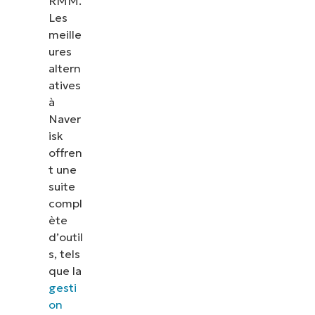
RMM.
Les
meille
ures
altern
atives
à
Naver
isk
offren
t une
suite
compl
ète
d’outil
s, tels
que la
gesti
on