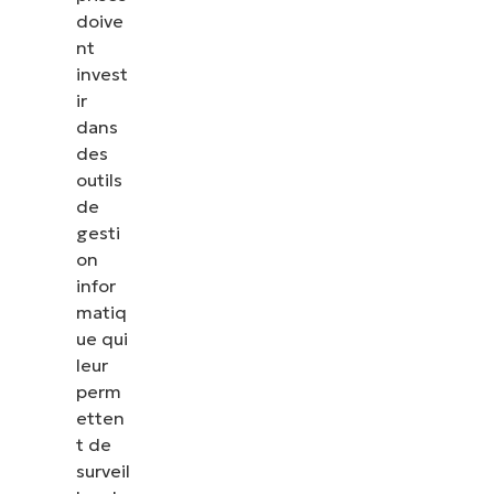
doive
nt
invest
ir
dans
des
outils
de
gesti
on
infor
matiq
ue qui
leur
perm
etten
t de
surveil