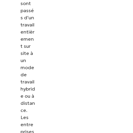
sont
passé
s d’un
travail
entièr
emen
t sur
site à
un
mode
de
travail
hybrid
e ou à
distan
ce.
Les
entre
prises