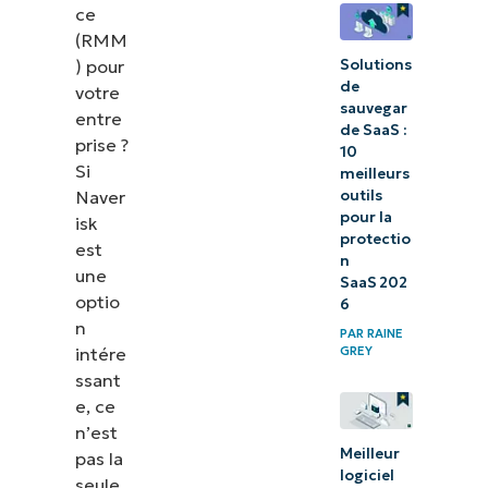
ce
(RMM
Solutions
) pour
de
votre
sauvegar
entre
de SaaS :
prise ?
10
Si
meilleurs
outils
Naver
pour la
isk
protectio
est
n
une
SaaS 202
optio
6
n
PAR
RAINE
intére
GREY
ssant
e, ce
n’est
Meilleur
pas la
logiciel
seule.