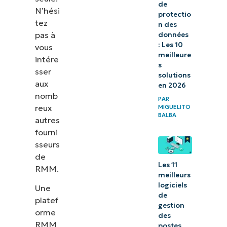
de
N’hési
protectio
tez
n des
pas à
données
: Les 10
vous
meilleure
intére
s
sser
solutions
aux
en 2026
nomb
PAR
reux
MIGUELITO
BALBA
autres
fourni
sseurs
de
Les 11
RMM.
meilleurs
logiciels
Une
de
platef
gestion
orme
des
RMM
postes