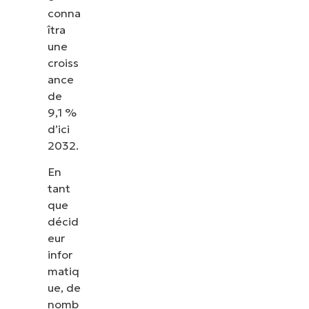
conna
îtra
une
croiss
ance
de
9,1 %
d’ici
2032.
En
tant
que
décid
eur
infor
matiq
ue, de
nomb