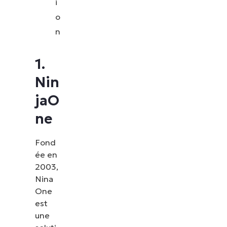
i
o
n
1.
Nin
jaO
ne
Fond
ée en
2003,
Nina
One
est
une