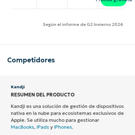
Según el informe de G2 Invierno 2026
Competidores
Kandji
RESUMEN DEL PRODUCTO
Kandji es una solución de gestión de dispositivos
nativa en la nube para ecosistemas exclusivos de
Apple. Se utiliza mucho para gestionar
MacBooks
,
iPads
y
iPhones
.