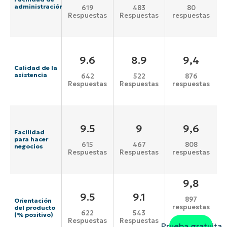
administración
619
483
80
Respuestas
Respuestas
respuestas
9.6
8.9
9,4
Calidad de la
asistencia
642
522
876
Respuestas
Respuestas
respuestas
9.5
9
9,6
Facilidad
para hacer
615
467
808
negocios
Respuestas
Respuestas
respuestas
9,8
9.5
9.1
897
Orientación
respuestas
del producto
622
543
(% positivo)
Respuestas
Respuestas
Prueba gratuita