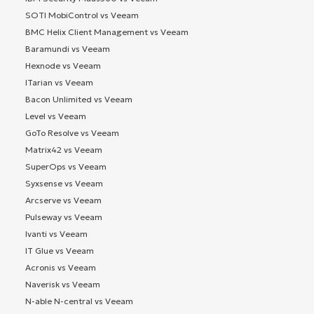
SOTI MobiControl vs Veeam
BMC Helix Client Management vs Veeam
Baramundi vs Veeam
Hexnode vs Veeam
ITarian vs Veeam
Bacon Unlimited vs Veeam
Level vs Veeam
GoTo Resolve vs Veeam
Matrix42 vs Veeam
SuperOps vs Veeam
Syxsense vs Veeam
Arcserve vs Veeam
Pulseway vs Veeam
Ivanti vs Veeam
IT Glue vs Veeam
Acronis vs Veeam
Naverisk vs Veeam
N-able N-central vs Veeam