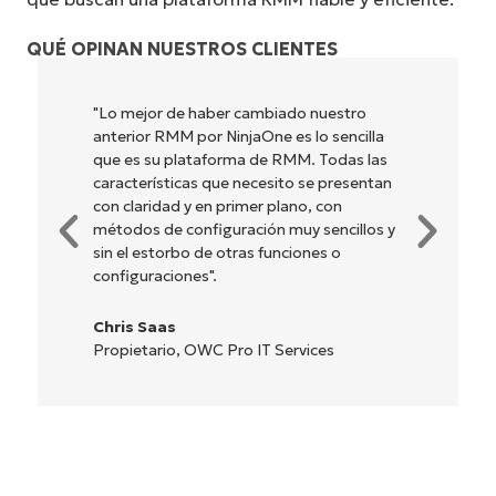
QUÉ OPINAN NUESTROS CLIENTES
"NinjaOne es increíblemente fácil de usar y
combina una interfaz fluida con potentes
funciones de back-end. La configuración
es sencilla de realizar y la interfaz fácil de
gestionar. Todas las opciones y
herramientas están claramente indicadas,
son fáciles de entender y la interfaz resulta
muy intuitiva".
Ryan Reiffenberger
Reiffenberger.NET Technology Solutions