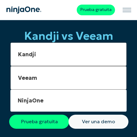
Prueba gratuita
Kandji vs Veeam
NinjaOne
Prueba gratuita
Ver una demo