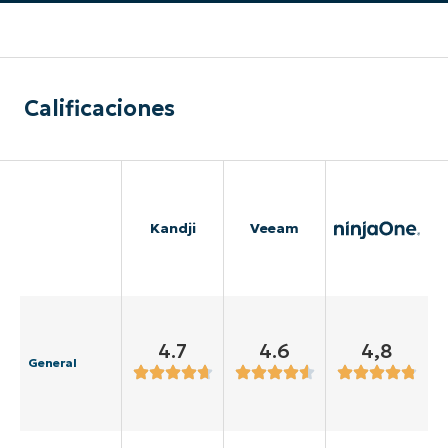
Calificaciones
Kandji
Veeam
4.7
4.6
4,8
General