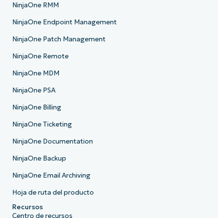
NinjaOne RMM
NinjaOne Endpoint Management
NinjaOne Patch Management
NinjaOne Remote
NinjaOne MDM
NinjaOne PSA
NinjaOne Billing
NinjaOne Ticketing
NinjaOne Documentation
NinjaOne Backup
NinjaOne Email Archiving
Hoja de ruta del producto
Recursos
Centro de recursos