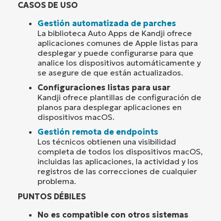
CASOS DE USO
Gestión automatizada de parches
La biblioteca Auto Apps de Kandji ofrece
aplicaciones comunes de Apple listas para
desplegar y puede configurarse para que
analice los dispositivos automáticamente y
se asegure de que están actualizados.
Configuraciones listas para usar
Kandji ofrece plantillas de configuración de
planos para desplegar aplicaciones en
dispositivos macOS.
Gestión remota de endpoints
Los técnicos obtienen una visibilidad
completa de todos los dispositivos macOS,
incluidas las aplicaciones, la actividad y los
registros de las correcciones de cualquier
problema.
PUNTOS DÉBILES
No es compatible con otros sistemas