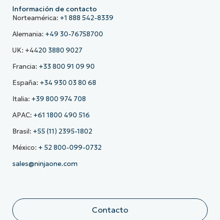
Información de contacto
Norteamérica:
+1 888 542-8339
Alemania:
+49 30-76758700
UK: +44
20 3880 9027
Francia:
+33 800 91 09 90
España:
+34 930 03 80 68
Italia:
+39 800 974 708
APAC:
+61 1800 490 516
Brasil:
+55 (11) 2395-1802
México:
+ 52 800-099-0732
sales@ninjaone.com
Contacto