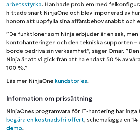
arbetsstyrka
. Han hade problem med felkonfigura
hittade snart NinjaOne och blev imponerad av hu
honom att uppfylla sina affärsbehov snabbt och e
”De funktioner som Ninja erbjuder är en sak, men n
kontohanteringen och den tekniska supporten – d
borde bedriva sin verksamhet”, säger Omar. ”Den
Ninja är att vi gick från att ha endast 50 % av vå
100 %.”
Läs mer NinjaOne
kundstories
.
Information om prissättning
NinjaOnes programvara för IT-hantering har inga 
begära en kostnadsfri offert
, schemalägga en 14
demo
.