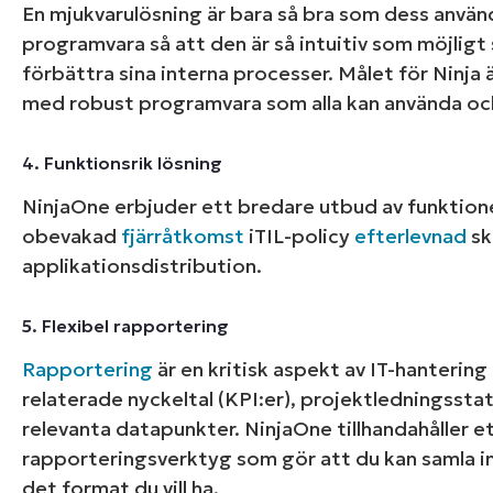
En mjukvarulösning är bara så bra som dess anvä
programvara så att den är så intuitiv som möjlig
förbättra sina interna processer. Målet för Ninja ä
Starta en
med robust programvara som alla kan använda och
D
4. Funktionsrik lösning
NinjaOne erbjuder ett bredare utbud av funktione
obevakad
fjärråtkomst
iTIL-policy
efterlevnad
sk
applikationsdistribution.
5. Flexibel rapportering
Rapportering
är en kritisk aspekt av IT-hantering
relaterade nyckeltal (KPI:er), projektledningsstat
relevanta datapunkter. NinjaOne tillhandahåller e
rapporteringsverktyg som gör att du kan samla i
det format du vill ha.