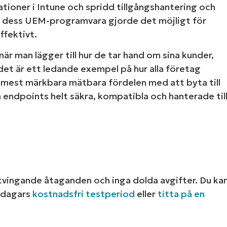
tioner i Intune och spridd tillgångshantering och
r dess UEM-programvara gjorde det möjligt för
ffektivt.
är man lägger till hur de tar hand om sina kunder,
et är ett ledande exempel på hur alla företag
 mest märkbara mätbara fördelen med att byta till
ra endpoints helt säkra, kompatibla och hanterade til
tvingande åtaganden och inga dolda avgifter. Du ka
-dagars
kostnadsfri testperiod
eller
titta på en