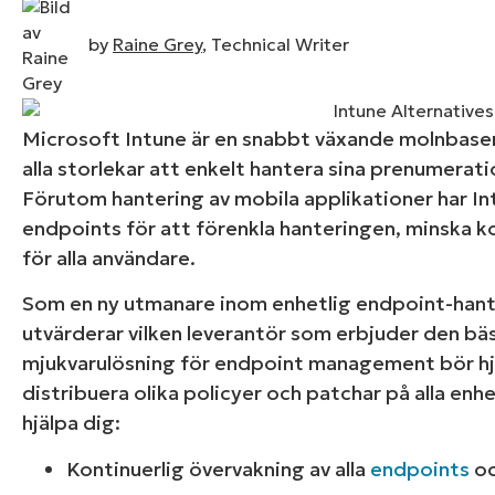
by
Raine Grey
, Technical Writer
KONTAKTA OSS
KONTAKTA OSS
SE DEMO
SE DEMO
HAND
KONTAKTA OSS
SE DEMO
Microsoft Intune är en snabbt växande molnbaser
alla storlekar att enkelt hantera sina prenumer
Förutom hantering av mobila applikationer har Intu
endpoints för att förenkla hanteringen, minska k
för alla användare.
Som en ny utmanare inom enhetlig endpoint-han
utvärderar vilken leverantör som erbjuder den bäs
mjukvarulösning för endpoint management bör hjä
distribuera olika policyer och patchar på alla enh
hjälpa dig:
Kontinuerlig övervakning av alla
endpoints
oc