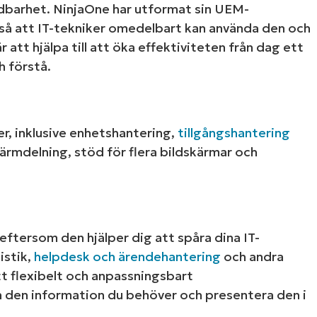
ndbarhet. NinjaOne har utformat sin UEM-
t så att IT-tekniker omedelbart kan använda den och
r att hjälpa till att öka effektiviteten från dag ett
 gratis provperiod med den ledande plattfor
 förstå.
Management enligt G2​
et behövs inget kreditkort, full åtkomst till alla funktione
First
and
r, inklusive enhetshantering,
tillgångshantering
last
name*
ärmdelning, stöd för flera bildskärmar och
Business
email*
Phone
number*
 eftersom den hjälper dig att spåra dina IT-
Country
istik,
helpdesk och ärendehantering
och andra
tt flexibelt och anpassningsbart
Company
n den information du behöver och presentera den i
name*