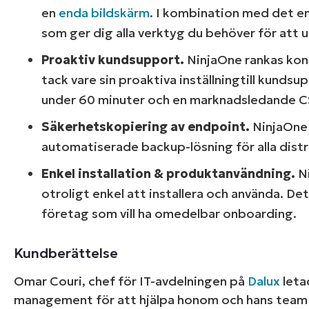
en
enda bildskärm
. I kombination med det e
som ger dig alla verktyg du behöver för att un
Proaktiv kundsupport.
NinjaOne rankas k
tack vare sin proaktiva inställningtill kund
under 60 minuter och en marknadsledande CS
Säkerhetskopiering av endpoint.
NinjaOne 
automatiserade backup-lösning för alla dist
Enkel installation & produktanvändning
.
N
otroligt enkel att installera och använda. De
företag som vill ha omedelbar onboarding.
Kundberättelse
Omar Couri, chef för IT-avdelningen på
Dalux
leta
management för att hjälpa honom och hans team