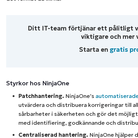
Ditt IT-team förtjänar ett pålitligt
viktigare och mer v
Starta en
gratis p
Bläddra blan
förenklar
Styrkor hos NinjaOne
Patchhantering.
NinjaOne’s
automatiserade
utvärdera och distribuera korrigeringar till a
Utforska
sårbarheter i säkerheten och gör det möjlig
med identifiering, godkännande och distribu
Centraliserad hantering.
NinjaOne hjälper d