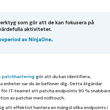
 verktyg som gör att de kan fokusera på
ärdefulla aktiviteter.
Se NinjaOne in actio
rovperiod av NinjaOne
.
d våra on-demand-demonstrationer för att se
 IT-uppgifter som hantering av enheter, patch
ärendehantering och mycket mer.
 patchhantering
gör att du kan identifiera,
lla enheter var du än befinner dig. Detta åtgärdar
 demos
t för IT-teamet att patcha endpoints 90 % snabbar
tion av patchar med nolltouch.
ig att effektivt hantera en mängd olika endpoints i