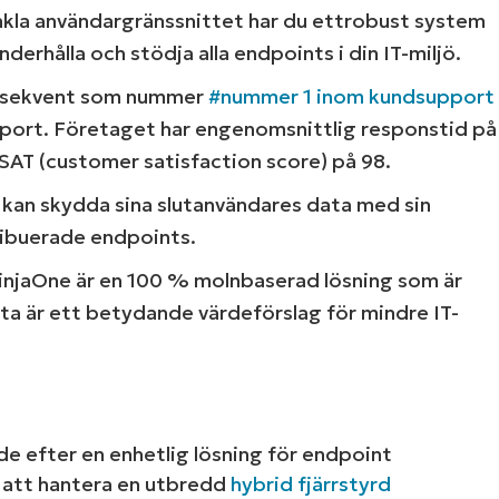
nkla användargränssnittet har du ettrobust system
derhålla och stödja alla endpoints i din IT-miljö.
onsekvent som nummer
#nummer 1 inom kundsupport
support. Företaget har engenomsnittlig responstid på
AT (customer satisfaction score) på 98.
kan skydda sina slutanvändares data med sin
ribuerade endpoints.
injaOne är en 100 % molnbaserad lösning som är
tta är ett betydande värdeförslag för mindre IT-
de efter en enhetlig lösning för endpoint
 att hantera en utbredd
hybrid fjärrstyrd