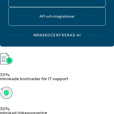
API och integrationer
MÄNSKOCENTRERAD AI
33%
minskade kostnader för IT-support
30%
minskad riskexponering