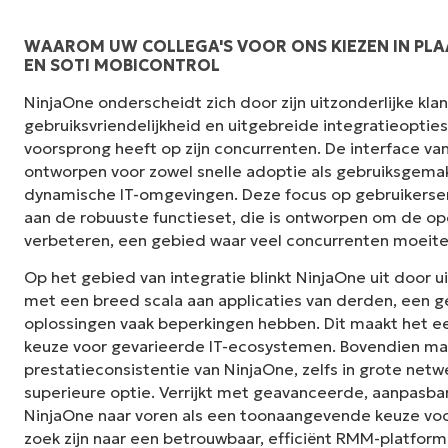
WAAROM UW COLLEGA'S VOOR ONS KIEZEN IN PLA
EN SOTI MOBICONTROL
"NinjaOne is ongelofelijk gebruiksvriendelij
NinjaOne onderscheidt zich door zijn uitzonderlijke kl
interface met krachtige back-end functies. E
gebruiksvriendelijkheid en uitgebreide integratieoptie
installatie of moeilijk te beheren interface. A
voorsprong heeft op zijn concurrenten. De interface van
duidelijk gelabeld, gemakkelijk te begrijpen e
ontworpen voor zowel snelle adoptie als gebruiksgemak,
te navigeren."
dynamische IT-omgevingen. Deze focus op gebruikerse
aan de robuuste functieset, die is ontworpen om de ope
Ryan Reiffenberger
verbeteren, een gebied waar veel concurrenten moeit
Reiffenberger.NET Technologie Oplossinge
Op het gebied van integratie blinkt NinjaOne uit door u
met een breed scala aan applicaties van derden, een
oplossingen vaak beperkingen hebben. Dit maakt het e
keuze voor gevarieerde IT-ecosystemen. Bovendien ma
prestatieconsistentie van NinjaOne, zelfs in grote netw
superieure optie. Verrijkt met geavanceerde, aanpasba
NinjaOne naar voren als een toonaangevende keuze voor
zoek zijn naar een betrouwbaar, efficiënt RMM-platform