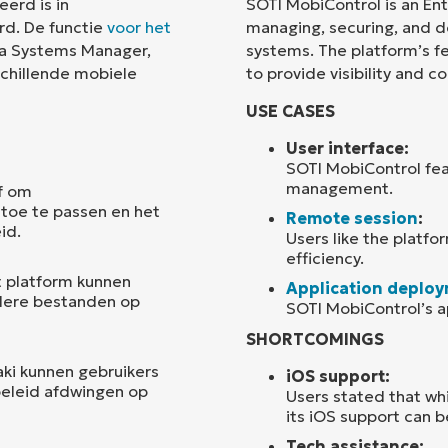
eerd is in
SOTI MobiControl is an En
d. De functie
voor het
managing, securing, and d
Land
ia Systems Manager,
systems. The platform’s fea
schillende mobiele
to provide visibility and 
Company
USE CASES
name*
User interface:
SOTI MobiControl feat
management.
af om
toe te passen en het
Remote session
:
id.
Users like the platfor
efficiency.
 platform kunnen
Application deplo
dere bestanden op
SOTI MobiControl’s a
SHORTCOMINGS
ki kunnen gebruikers
iOS support:
beleid afdwingen op
Users stated that wh
its iOS support can 
Tech assistance: