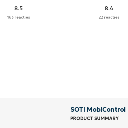
8.5
8.4
163 reacties
22 reacties
Begin uw proefperiode van 14 dagen
een creditcard nodig, volledige toegang tot alle functi
First
and
last
name*
Business
email*
SOTI MobiControl
PRODUCT SUMMARY
Phone
number*