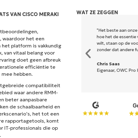
WAT ZE ZEGGEN
ATS VAN CISCO MERAKI
k en combineert een vloeiende
"Het beste aan onze
antbeoordelingen,
r is geen ingewikkelde
hoe het de essentie 
s, waardoor het een
lle opties en hulpmiddelen zijn
wilt, staan op de v
 het platform is vakkundig
n de interface is... gemakkelijk
zonder dat andere fun
 van vitaal belang voor
rvaring doet geen afbreuk
Chris Saas
rationele efficiëntie te
Eigenaar, OWC Pro I
e mee hebben.
n
itgebreide compatibiliteit
 gebied waar andere RMM-
en beter aanpasbare
ken de schaalbaarheid en
erkscenario’s, het tot een
re rapportagetools, komt
 IT-professionals die op
.