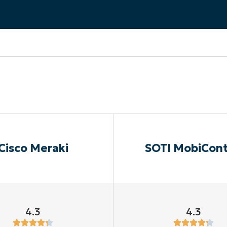
EKIJKEN
EN
EKIJKEN
PRODUCT ROADMAP
PLATFORM
Cisco Meraki
SOTI MobiCont
4.3
4.3