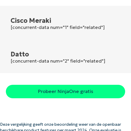
Company
Cisco Meraki
name*
[concurrent-data num="1" field="related"]
Datto
[concurrent-data num="2" field="related"]
Probeer NinjaOne gratis
Deze vergelijking geeft onze beoordeling weer van de openbaar
beschikbare product features per maart 2024. Onze evaluatie is