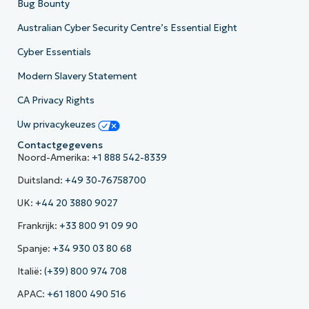
Bug Bounty
Australian Cyber Security Centre’s Essential Eight
Cyber Essentials
Modern Slavery Statement
CA Privacy Rights
Uw privacykeuzes
Contactgegevens
Noord-Amerika:
+1 888 542-8339
Duitsland:
+49 30-76758700
UK:
+44 20 3880 9027
Frankrijk:
+33 800 91 09 90
Spanje:
+34 930 03 80 68
Italië:
(+39) 800 974 708
APAC:
+61 1800 490 516