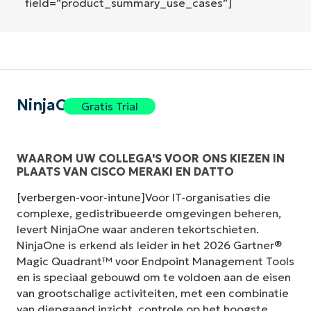
field=”product_summary_use_cases”]
NinjaOne
Gratis Trial
WAAROM UW COLLEGA'S VOOR ONS KIEZEN IN
PLAATS VAN CISCO MERAKI EN DATTO
[verbergen-voor-intune]Voor IT-organisaties die
complexe, gedistribueerde omgevingen beheren,
levert NinjaOne waar anderen tekortschieten.
NinjaOne is erkend als leider in het 2026 Gartner®
Magic Quadrant™ voor Endpoint Management Tools
en is speciaal gebouwd om te voldoen aan de eisen
van grootschalige activiteiten, met een combinatie
van diepgaand inzicht, controle op het hoogste