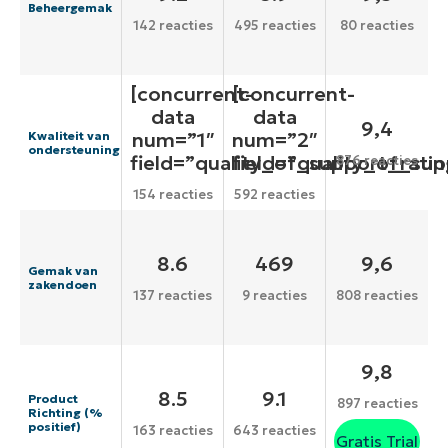
Beheergemak
142 reacties
495 reacties
80 reacties
[concurrent-
[concurrent-
data
data
9,4
num=”1″
num=”2″
Kwaliteit van
ondersteuning
field=”quality_of_support_ratin
field=”quality_of_sup
876 reacties
154 reacties
592 reacties
8.6
469
9,6
Gemak van
zakendoen
137 reacties
9 reacties
808 reacties
9,8
8.5
9.1
Product
897 reacties
Richting (%
positief)
163 reacties
643 reacties
Gratis Trial