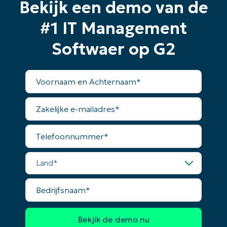
Bekijk een demo van de
#1 IT Management
Softwaer op G2
Voornaam
en
Achternaam*
Zakelijke
e-
mailadres*
Telefoonnummer*
Land*
Bedrijfsnaam*