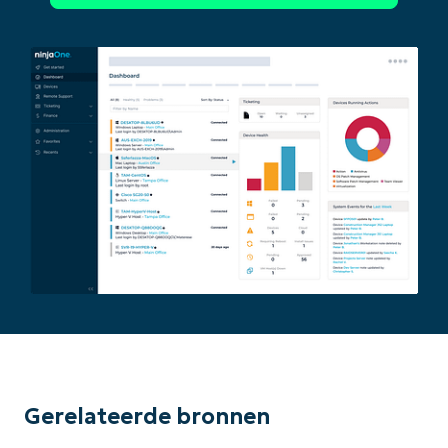
Begin uw trial van 14 dagen
Geen creditcard nodig, volledige toegang tot all
First
and
last
name*
Business
email*
Phone
number*
Gerelateerde bronnen
Land