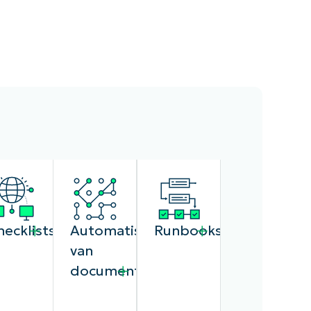
hecklists
Automatisering
Runbooks
van
documentatie