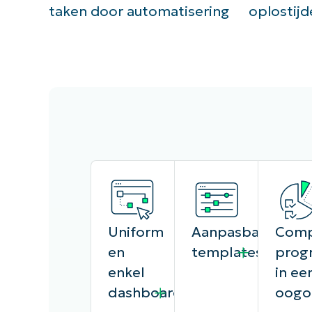
taken door automatisering
oplostijd
Uniform
Aanpasbare
Comp
en
templates
prog
enkel
in ee
dashboard
oogo