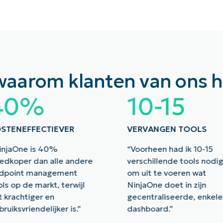
s waarom klanten van ons 
40%
10-15
STENEFFECTIEVER
VERVANGEN TOOLS
injaOne is 40%
“Voorheen had ik 10-15
edkoper dan alle andere
verschillende tools nodi
dpoint management
om uit te voeren wat
ols op de markt, terwijl
NinjaOne doet in zijn
t krachtiger en
gecentraliseerde, enkele
bruiksvriendelijker is.”
dashboard.”