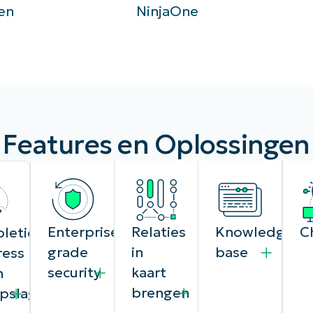
en
NinjaOne
Features en Oplossingen
Enterprise-
Relaties
Knowledge
C
letion
grade
in
base
ress
security
kaart
n
brengen
pslag