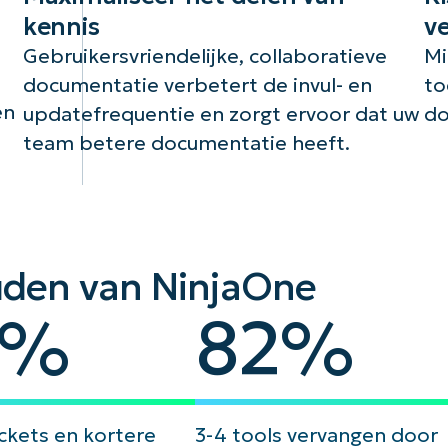
kennis
v
n
Gebruikersvriendelijke, collaboratieve
Mi
documentatie verbetert de invul- en
to
en
updatefrequentie en zorgt ervoor dat uw
do
team betere documentatie heeft.
uden van NinjaOne
82
%
82
%
ckets en kortere
3-4 tools vervangen door