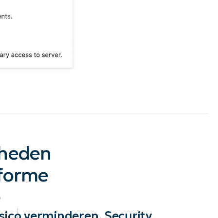
kheden
iforme
e
sico verminderen. Security