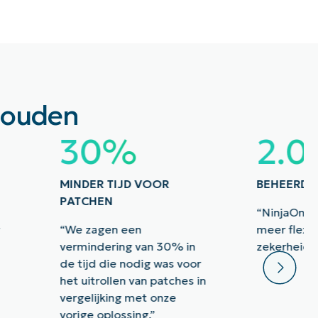
houden
30%
2.0
MINDER TIJD VOOR
BEHEERDE
PATCHEN
“NinjaOne 
g
“We zagen een
meer flexibi
vermindering van 30% in
zekerheid i
de tijd die nodig was voor
het uitrollen van patches in
vergelijking met onze
vorige oplossing.”