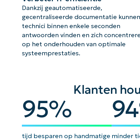
Dankzij geautomatiseerde,
gecentraliseerde documentatie kunne
technici binnen enkele seconden
antwoorden vinden en zich concentrer
op het onderhouden van optimale
systeemprestaties.
Klanten ho
95
94
95
%
94
tijd besparen op handmatige
minder ti