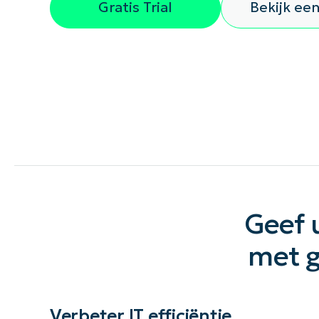
Gratis Trial
Bekijk ee
CONTACT VERKOOP
DEMO B
CONTACTEER SALES
CONTACTEER SALES
DEMO BEKIJK
DEMO B
Geef 
met g
Verbeter IT efficiëntie