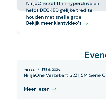
accounts
overzi
NinjaOne zet IT in hyperdrive en
en nog
van
helpt DECKED gelijke tred te
veel
organi
houden met snelle groei
meer te
die no
Bekijk meer klantvideo's
documenteren.
docume
hebbe
Even
PRESS
/ FEB 6, 2024
NinjaOne Verzekert $231,5M Serie 
Meer lezen