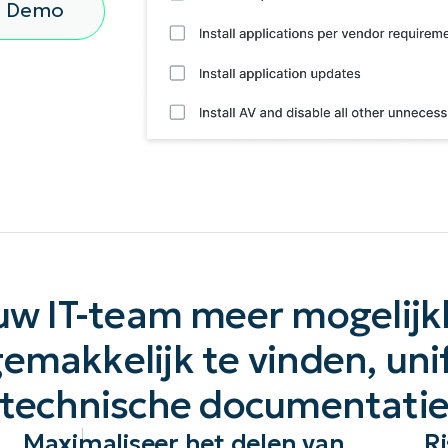
n Demo
EKIJKEN
EN
EKIJKEN
PRODUCT ROADMAP
PLATFORM
uw IT-team meer mogelij
emakkelijk te vinden, un
technische documentati
Maximaliseer het delen van
Ri