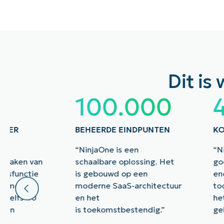
Dit i
0
100.000
 PER
BEHEERDE EINDPUNTEN
KO
“NinjaOne is een
“N
e maken van
schaalbare oplossing. Het
go
ngsfunctie
is gebouwd op een
en
ik meer
moderne SaaS-architectuur
to
t zelfs 40
en het
he
nnen
is toekomstbestendig.”
ge